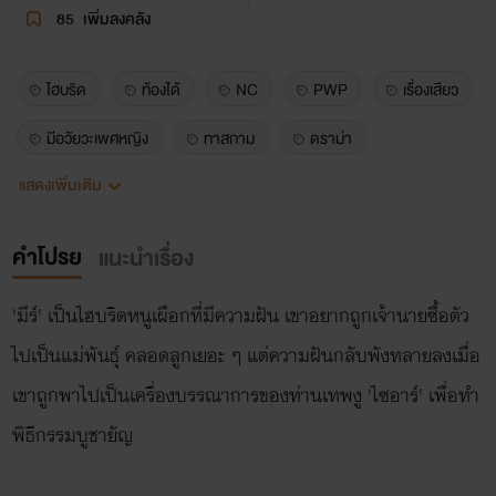
85
เพิ่มลงคลัง
ไฮบริด
ท้องได้
NC
PWP
เรื่องเสียว
มีอวัยวะเพศหญิง
ทาสกาม
ดราม่า
แสดงเพิ่มเติม
อบอุ่นหัวใจ
ดาร์กแฟนตาซี
แฟนตาซี
พระเอกธงเขียว
โลกธงดำ
งู
หนู
คำโปรย
แนะนำเรื่อง
หนูแฮมสเตอร์
พระเอกเป็นงู
มีโจ้ย2
'มีร์' เป็นไฮบริดหนูเผือกที่มีความฝัน เขาอยากถูกเจ้านายซื้อตัว
พระเอกตัวใหญ่
นายเอกตัวเล็ก
โคแก่
ไปเป็นแม่พันธุ์ คลอดลูกเยอะ ๆ แต่ความฝันกลับพังทลายลงเมื่อ
หญ้าอ่อน
การเกษตร
นายเอกหื่น
อิโรติก
เขาถูกพาไปเป็นเครื่องบรรณาการของท่านเทพงู 'ไซอาร์' เพื่อทำ
น่ารัก
จบดี
เรื่องสั้น
เกย์
18+
พิธีกรรมบูชายัญ
อวัยวะเพศใหญ่
ขนาดตัวต่างกันมาก
ย้อนยุค