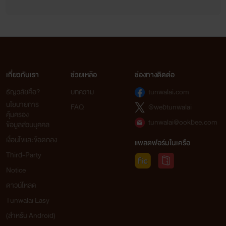
เกี่ยวกับเรา
ช่วยเหลือ
ช่องทางติดต่อ
ธัญวลัยคือ?
บทความ
tunwalai.com
นโยบายการ
FAQ
@webtunwalai
คุ้มครอง
tunwalai@ookbee.com
ข้อมูลส่วนบุคคล
เงื่อนไขและข้อตกลง
แพลตฟอร์มในเครือ
Third-Party
Notice
ดาวน์โหลด
Tunwalai Easy
(สำหรับ Android)