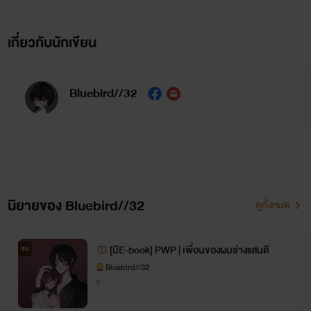
เกี่ยวกับนักเขียน
Bluebird//32
นิยายของ Bluebird//32
ดูทั้งหมด
[มีE-book] PWP | เพื่อนของผมช่างแสนดี
จบ
Bluebird//32
Y