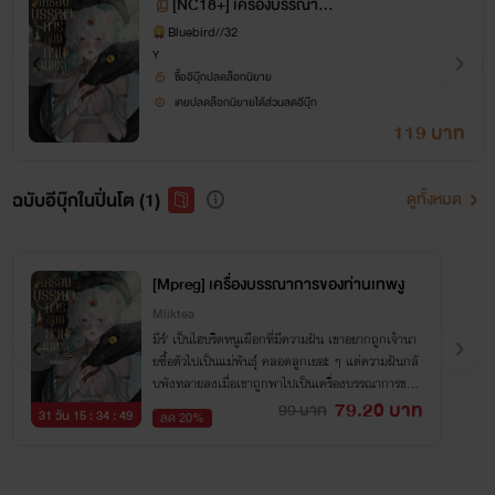
[NC18+] เครื่องบรรณาก
ารของท่านเทพงู
Bluebird//32
Y
ซื้ออีบุ๊กปลดล็อกนิยาย
เคยปลดล็อกนิยายได้ส่วนลดอีบุ๊ก
119 บาท
ฉบับอีบุ๊กในปิ่นโต (1)
ดูทั้งหมด
[Mpreg] เครื่องบรรณาการของท่านเทพงู
Mliktea
มีร์' เป็นไฮบริดหนูเผือกที่มีความฝัน เขาอยากถูกเจ้านา
ยซื้อตัวไปเป็นแม่พันธุ์ คลอดลูกเยอะ ๆ แต่ความฝันกลั
บพังทลายลงเมื่อเขาถูกพาไปเป็นเครื่องบรรณาการของ
ท่านเทพงู 'ไซอาร์' เพื่อทำพิธีกรรมบูชายัญ
79.20 บาท
99 บาท
31 วัน 15 : 34 : 48
ลด 20%