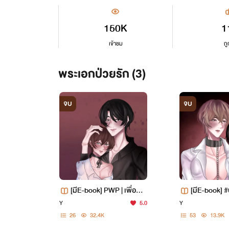
150K
1
เข้าชม
ถู
พระเอกป่วยรัก (3)
จบ
จบ
[มีE-book] PWP | เพื่อนข
[มีE-book] 
องผมช่างแสนดี
ชายไร้รัก (18
Y
5.0
Y
26
32.4K
53
13.9K