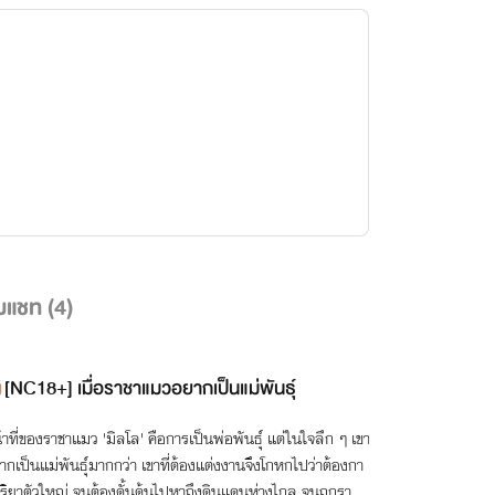
มแชท (
4
)
[NC18+] เมื่อราชาแมวอยากเป็นแม่พันธุ์
้าที่ของราชาแมว 'มิลโล' คือการเป็นพ่อพันธุ์ แต่ในใจลึก ๆ เขา
ากเป็นแม่พันธุ์มากกว่า เขาที่ต้องแต่งงานจึงโกหกไปว่าต้องกา
ริยาตัวใหญ่ จนต้องดั้นด้นไปหาถึงดินแดนห่างไกล จนถูกราชา