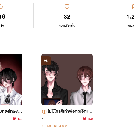
16
32
1.
กใจ
ความคิดเห็น
เพิ่ม
จบ
#บทลงโทษของ
ไม่มีใครดีเท่าพ่อคุณอีกแล้
+)
ว
5.0
Y
5.0
63
4.33K