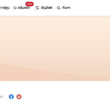
มาใหม่
การ์ตูน
ดรีมแชท
ธัญลิสต์
ค้นหา
าม