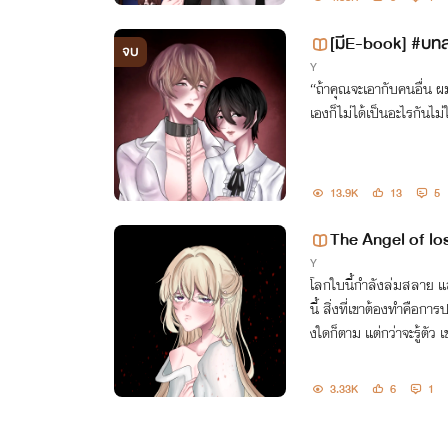
[มีE-book] #บทล
จบ
Y
“ถ้าคุณจะเอากับคนอื่น ผ
เองก็ไม่ได้เป็นอะไรกันไม
13.9K
13
5
The Angel of los
Y
โลกใบนี้กำลังล่มสลาย และ
นี้ สิ่งที่เขาต้องทำคือกา
งใดก็ตาม แต่กว่าจะรู้ตัว
งเสียแล้ว
3.33K
6
1