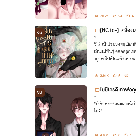
70.2K
24
4
[NC18+] เครื่อ
จบ
Y
'มีร์' เป็นไฮบริดหนูเผือก
เป็นแม่พันธุ์ คลอดลูกเย
าถูกพาไปเป็นเครื่องบรรณ
กรรมบูชายัญ
3.91K
5
1
ไม่มีใครดีเท่าพ่อ
จบ
Y
"ถ้ารักพ่อของผมมากนักก
ไม?"
4.33K
8
1