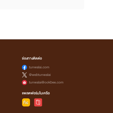
ช่องทางติดต่อ
tunwalai.com
@webtunwalai
tunwalai@ookbee.com
แพลตฟอร์มในเครือ