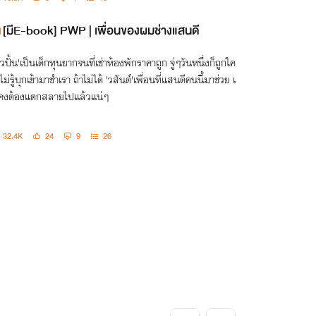
[มีE-book] PWP | เพื่อนของผมช่างแสนดี
าวปั้น'เป็นเด็กทุนยากจนที่เช่าห้องพักราคาถูก จู่ๆวันหนึ่งก็ถูกใค
ไม่รู้บุกเข้ามาชำเรา ถ้าไม่ได้ 'วสันต์'เพื่อนที่แสนดีคนนี้มาช่วย เ
คงต้องแตกสลายไปแล้วแน่ๆ
32.4K
24
9
26