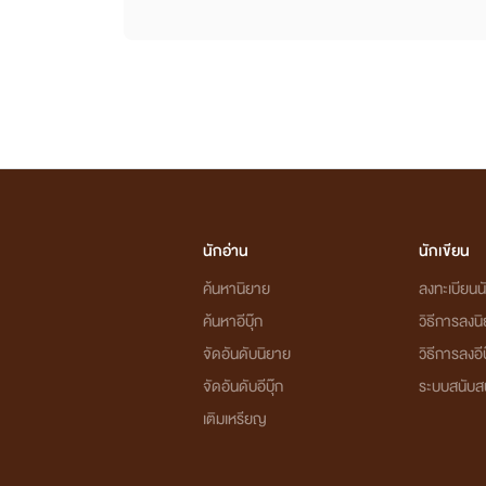
นักอ่าน
นักเขียน
ค้นหานิยาย
ลงทะเบียนนั
ค้นหาอีบุ๊ก
วิธีการลงน
จัดอันดับนิยาย
วิธีการลงอีบ
จัดอันดับอีบุ๊ก
ระบบสนับส
เติมเหรียญ