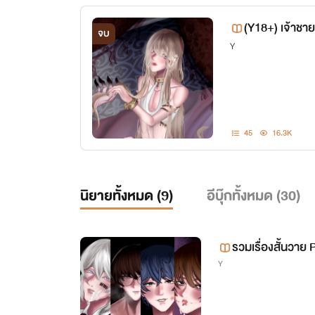
(Y18+) เจ้าชา
จบ
Y
45
16.3K
นิยายทั้งหมด (
9
)
อีบุ๊กทั้งหมด (
30
)
รวมเรื่องสั้นวา
Y