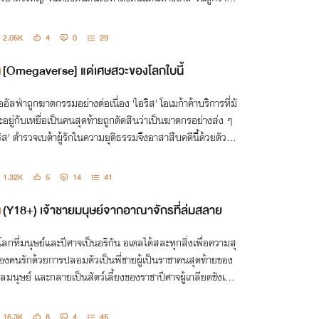
ูจับเป็นตัวประกัน
2.05K
4
0
29
[Omegaverse] แด่เศษสวะของโลกใบนี้
ื่ออัลฟ่าถูกฆาตกรรมอย่างต่อเนื่อง 'ไอริส' โอเมก้าค้าบริการที่มั
ะอยู่กับเหยื่อเป็นคนสุดท้ายถูกตัดสินว่าเป็นฆาตกรอย่างส่ง ๆ
ริส' ตำรวจเบต้าผู้รักในความยุติธรรมจึงอาสาสืบคดีนี้ด้วยตัวเอ
1.32K
5
14
41
(Y18+) เจ้าชายมนุษย์จากอาณาจักรที่ล่มสลาย
โลกที่มนุษย์และปีศาจเป็นอริกัน อเดลได้สละทุกสิ่งเพื่อความสุ
องคนรักด้วยการปลอมตัวเป็นพี่ชายผู้เป็นราชาคนสุดท้ายของ
ลมนุษย์ และกลายเป็นสัตว์เลี้ยงของราชาปีศาจผู้เกลียดชังเผ่า
ธุ์มนุษย์
16.3K
8
4
45