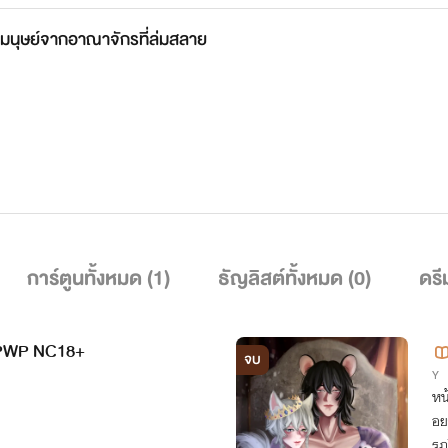
ยมนุษย์จากอาณาจักรที่ล่มสลาย
การ์ตูนทั้งหมด (
1
)
ธัญลิสต์ทั้งหมด (
0
)
ดรี
ย PWP NC18+
จบ
Y
หน
อย
รภ