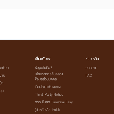
เกี่ยวกับเรา
ช่วยเหลือ
กเขียน
ธัญวลัยคือ?
บทความ
นโยบายการคุ้มครอง
ิยาย
FAQ
ข้อมูลส่วนบุคคล
ุ๊ก
เงื่อนไขและข้อตกลง
นุน
Third-Party Notice
ดาวน์โหลด Tunwalai Easy
(สำหรับ Android)