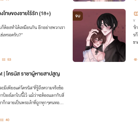
งโทษของชายไร้รัก (18+)
จบ
Y
มก็ต้องทำได้เหมือนกัน อีกอย่างพวกเรา
'ข้
่ใช่เหรอครับ?”
รก็
ขา
53
t | โครนัส ราชาผู้หายสาปสูญ
มีเพียงแค่'โครนัส'ที่รู้ถึงความจริงข้อ
รปกป้องโลกใบนี้ไว้ แม้ว่าจะต้องแลกกับสิ่
 เขาก็กลายเป็นพระเจ้าที่ถูกทุกๆคนทอดทิ้
40