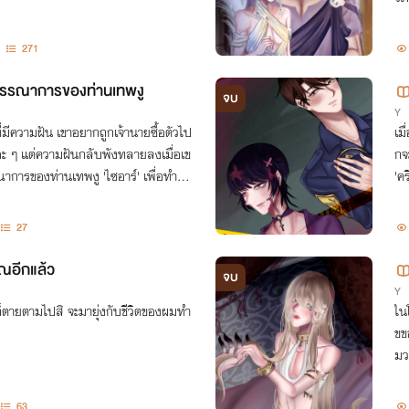
หน
271
งบรรณาการของท่านเทพงู
จบ
Y
ที่มีความฝัน เขาอยากถูกเจ้านายซื้อตัวไป
เม
อะ ๆ แต่ความฝันกลับพังทลายลงเมื่อเข
กจ
าการของท่านเทพงู 'ไซอาร์' เพื่อทำพิธี
'ค
ง
27
คุณอีกแล้ว
จบ
Y
็ตายตามไปสิ จะมายุ่งกับชีวิตของผมทำ
ใน
ขข
มว
พัน
63