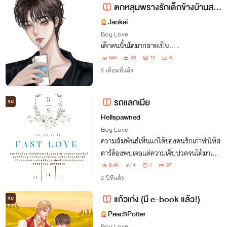
ตกหลุมพรางรักเด็กข้างบ้านสวน
Jaokai
Boy Love
เด็กคนนั้นโตมากลายเป็น.....
949
20
10
8
5 เดือนที่แล้ว
รถแลกเมีย
จบ
Hellspawned
Boy Love
ความสัมพันธ์เห็นแก่ได้ของคนรักเก่าทำให้ส
ตาร์ต้องพบเจอแต่ความเจ็บปวดจนได้มาเจอ
รถหรูสีแดงในคืนหนึ่งที่พุ่งเข้ามามันทำให้
8.4K
4
1
37
ทุกอย่างเปลี่ยนไปไม่เหมือนเดิมอีกเลย
2 ปีที่แล้ว
แก้วเก่ง (มี e-book แล้ว!)
จบ
PeachPotter
Boy Love