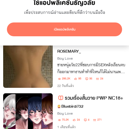
ใช้แอปพลิเคชันธัญวลัย
ยอดเข้าชม
7 วัน
เพื่อประสบการณ์อ่านและเขียนที่ดีกว่าบนมือถือ
ซ่อนผลงานที่ใช้ปก AI
แสดงเฉพาะโปรโมชัน
เปิดแอปพลิเคชัน
ผลลัพธ์
10
รายการ
รับงานบำเรอกาม
จบ
ROSEMARY_
Boy Love
ชายหนุ่มวัย22ที่ชอบการมีSEXหลังเรียนจบ
ก็ออกมาหางานทำทำที่ไหนก็ได้ไม่นานเพราะ
ไม่ชอบในงานที่ทำจนในที่สุดก็หางานที่ถูกใจ
286.2K
95
36
24
ตัวเองได้เป็นงานที่ชื่นชอบ สะบายได้เงินเยอะ
22 วันที่แล้ว
รวมเรื่องสั้นวาย PWP NC18+
Bluebird//32
Boy Love
70.2K
24
4
271
1 เดือนที่แล้ว