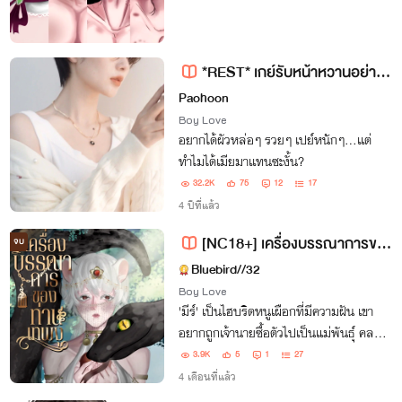
*REST* เกย์รับหน้าหวานอย่างเราเนี่ยนะจะมีเมีย? [YAOI | BL]
Paohoon
Boy Love
อยากได้ผัวหล่อๆ รวยๆ เปย์หนักๆ…เเต่
ทำไมได้เมียมาเเทนซะงั้น?
32.2K
75
12
17
4 ปีที่แล้ว
[NC18+] เครื่องบรรณาการของท่านเทพงู
จบ
Bluebird//32
Boy Love
'มีร์' เป็นไฮบริดหนูเผือกที่มีความฝัน เขา
อยากถูกเจ้านายซื้อตัวไปเป็นแม่พันธุ์ คลอด
ลูกเยอะ ๆ แต่ความฝันกลับพังทลายลงเมื่อ
3.9K
5
1
27
เขาถูกพาไปเป็นเครื่องบรรณาการของท่าน
4 เดือนที่แล้ว
เทพงู 'ไซอาร์' เพื่อทำพิธีกรรมบูชายัญ