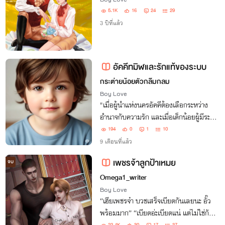
5.1K
16
24
29
3 ปีที่แล้ว
อัคคีทมิฬและรักแท้ของระบบ
กระต่ายน้อยตัวกล๊มกลม
Boy Love
"เมื่อผู้นำแห่งนครอัคคีต้องเลือกระหว่าง
อำนาจกับความรัก และเมื่อเด็กน้อยผู้มีระบบ
ต้องเลือกระหว่างความปลอดภัยกับการเสีย
194
0
1
10
สละ" "ระบบของผมมีไว้เพื่อช่วยเหลือผม
9 เดือนที่แล้ว
เท่านั้น... แต่กลับมีเพียงเขาคนเดียวที่ระบบ
เพชรจ้าลูกป้าเหมย
จบ
ยอม
Omega1_writer
Boy Love
“เฮียเพชรจ๋า บวชเสร็จเบียดกันเลยนะ อั๊ว
พร้อมมาก” “เบียดอ่ะเบียดแน่ แต่ไม่ใช่กับ