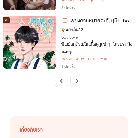
มึงนะหมวย ตีนเท่าฝาหอยใครจะเอามึงทำ
22.4K
30
17
37
เมียวะ”
3 ปีที่แล้ว
เพียงกายหมายตะวัน (มีE-book)
จบ
นิภาลัย22
Boy Love
พี่เดย์เขาต้องเป็นเนื้อคู่กูแน่ ๆ | ใครบอกมึง |
หมอดู
6.9K
50
14
27
3 ปีที่แล้ว
เกี่ยวกับเรา