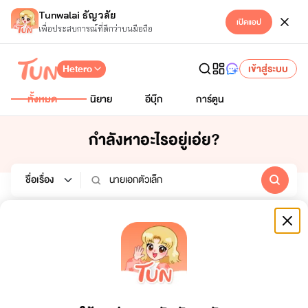
Tunwalai ธัญวลัย
เปิดแอป
เพื่อประสบการณ์ที่ดีกว่าบนมือถือ
Hetero
เข้าสู่ระบบ
ทั้งหมด
นิยาย
อีบุ๊ก
การ์ตูน
กำลังหาอะไรอยู่เอ่ย?
นิยาย
อีบุ๊ก
การ์ตูน
หมวดหมู่
สถานะจบ
ทั้งหมด
ทั้งหมด
เรียงตาม
ช่วงเวลา