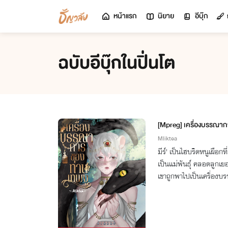
หน้าแรก
นิยาย
อีบุ๊ก
ฉบับอีบุ๊กในปิ่นโต
[Mpreg] เครื่องบรรณาก
Mliktea
มีร์' เป็นไฮบริดหนูเผือกท
เป็นแม่พันธุ์ คลอดลูกเย
เขาถูกพาไปเป็นเครื่องบร
พิธีกรรมบูชายัญ