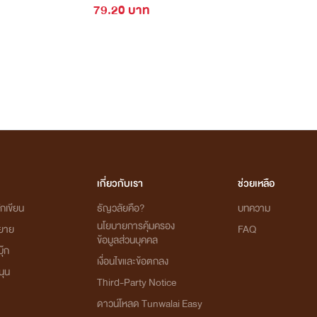
79.20 บาท
เกี่ยวกับเรา
ช่วยเหลือ
กเขียน
ธัญวลัยคือ?
บทความ
นโยบายการคุ้มครอง
ิยาย
FAQ
ข้อมูลส่วนบุคคล
ุ๊ก
เงื่อนไขและข้อตกลง
นุน
Third-Party Notice
ดาวน์โหลด Tunwalai Easy