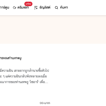
มาใหม่
การ์ตูน
ดรีมแชท
ธัญลิสต์
ค้นหา
ารของท่านเทพงู
ี่มีความฝัน เขาอยากถูกเจ้านายซื้อตัวไป
อะ ๆ แต่ความฝันกลับพังทลายลงเมื่อ
รณาการของท่านเทพงู 'ไซอาร์' เพื่อทำ
99 บาท