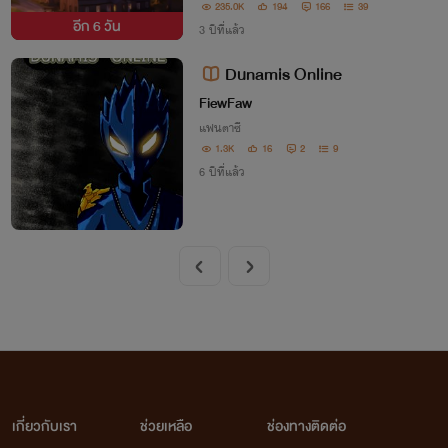
หวั่นไหวกลายเป็นคนคลั่งรักแบบไม่รู้เนื้อรู้ตั
235.0K
194
166
39
อีก
6 วัน
ว
3 ปีที่แล้ว
Dunamis Online
FiewFaw
แฟนตาซี
1.3K
16
2
9
6 ปีที่แล้ว
เกี่ยวกับเรา
ช่วยเหลือ
ช่องทางติดต่อ