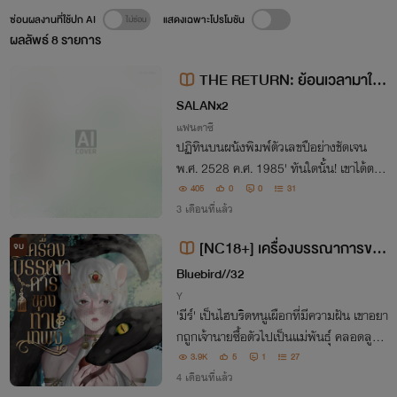
ซ่อนผลงานที่ใช้ปก AI
แสดงเฉพาะโปรโมชัน
ผลลัพธ์
8
รายการ
THE RETURN: ย้อนเวลามาใน
ยุค80 เพื่อสร้างอาณาจักรเกษตรสโ
SALANx2
ลว์ไลฟ์[มีE book]
แฟนตาซี
ปฏิทินบนผนังพิมพ์ตัวเลขปือย่างชัดเจน
พ.ศ. 2528 ค.ศ. 1985' ทันใดนั้น! เขาได้ตระ
หนักขึ้น เขาย้อนเวลา กลับมาอยู่ในร่างตัวเอ
405
0
0
31
งตอนอายุ 15 ปี!
3 เดือนที่แล้ว
[NC18+] เครื่องบรรณาการของ
จบ
ท่านเทพงู
Bluebird//32
Y
'มีร์' เป็นไฮบริดหนูเผือกที่มีความฝัน เขาอยา
กถูกเจ้านายซื้อตัวไปเป็นแม่พันธุ์ คลอดลูกเ
ยอะ ๆ แต่ความฝันกลับพังทลายลงเมื่อเขาถู
3.9K
5
1
27
กพาไปเป็นเครื่องบรรณาการของท่านเทพงู
4 เดือนที่แล้ว