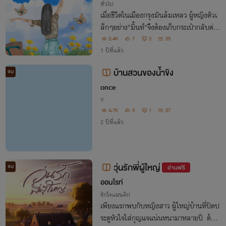
ทั่วไป
เมื่อชีวิตในเมืองกรุงมันล้มเหลว ผู้หญิงตัวเ
ล็กๆอย่าง"มิ้นท์"จึงต้องเก็บกระเป๋ากลับต่าง
จังหวัด โดยมีเพียงที่ดินรกร้างและร้านขายข
2.4K
7
2
25
องชำสภาพเก่าทรุดโทรมที่คุณยายทิ้งไว้ให้
1 ปีที่แล้ว
บ้านสวนของน้ำขิง
จบ
once
Y
4.7K
0
1
27
2 ปีที่แล้ว
วุ่นรักพี่ผู้ใหญ่
จบ
อ่านฟรี
ออนไรท์
รักโรแมนติก
เพียงแรกพบกับหญิงสาว ผู้ใหญ่บ้านที่ปิดป
ระตูหัวใจใส่กุญแจแน่นหนามาหลายปี ต้อง