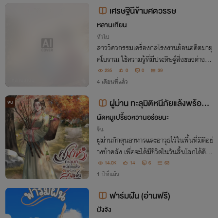
'ไซอาร์' เพื่อทำพิธีกรรมบูชายัญ
เศรษฐินีข้ามศตวรรษ
หลานเทียน
ทั่วไป
สาววิศวกรรมเครื่องกลโรงงานย้อนอดีตมายุ
คโบราณ ใช้ความรู้ที่มีประดิษฐ์สิ่งของต่าง ๆ
และทำกิจการจนเจริญรุ่งเรืองร่ำรวยเป็นเศร
235
0
0
39
ษฐินี แม้คู่หมายที่เคยเกลียดชัง ยังหันกลับม
4 เดือนที่แล้ว
ารักและหลงใหลหัวปักหัวปำ
ฝูม่าน ทะลุมิติหนีภัยแล้งพร้อมลู
จบ
กแฝด
ผัดหมูเปรี้ยวหวานอร่อยนะ
จีน
ฝูม่านกักตุนอาหารและอาวุธไว้ในพื้นที่มิติอย่
างบ้าคลั่ง เพื่อจะได้มีชีวิตในวันสิ้นโลกได้ดีกว่
าชีวิตก่อน แต่เธอกลับถูกส่งมาอยู่ในร่างหญิ
14.0K
14
6
63
งคนหนึ่งที่กำลังหอบห่อผ้าพาลูกแฝดหนีภัย
1 ปีที่แล้ว
แล้งพร้อมขบวนอพยพกลุ่มใหญ่
ฟาร์มฝัน (อ่านฟรี)
ปังจัง