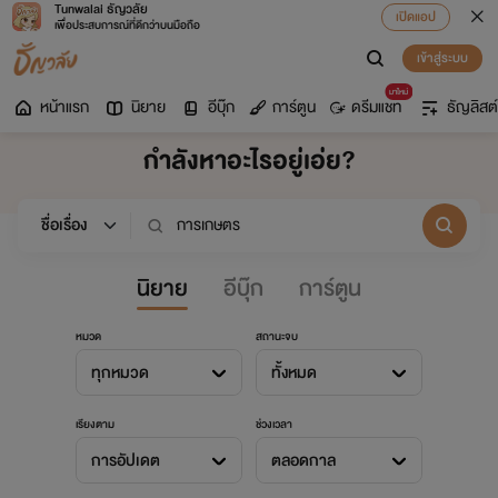
Tunwalai ธัญวลัย
เปิดแอป
เพื่อประสบการณ์ที่ดีกว่าบนมือถือ
เข้าสู่ระบบ
มาใหม่
หน้าแรก
นิยาย
อีบุ๊ก
การ์ตูน
ดรีมแชท
ธัญลิสต์
กำลังหาอะไรอยู่เอ่ย?
นิยาย
อีบุ๊ก
การ์ตูน
หมวด
สถานะจบ
ทุกหมวด
ทั้งหมด
เรียงตาม
ช่วงเวลา
การอัปเดต
ตลอดกาล