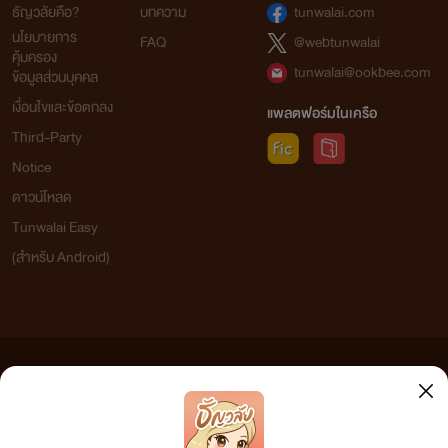
ธัญวลัยคือ?
บทความ
tunwalai.com
นโยบายการ
FAQ
@webtunwalai
คุ้มครอง
tunwalai@ookbee.com
ข้อมูลส่วนบุคคล
เงื่อนไขและข้อตกลง
แพลตฟอร์มในเครือ
Third-Party
Notice
ดาวน์โหลด
Tunwalai Easy
(สำหรับ Android)
ข้อความที่ท่านได้อ่านจากเว็บไซต์นี้เกิดจากการเขียนโดยสาธารณชนและเผยแพร่โดยอัตโนมัติ ผู้ดูแล
เว็บไซต์แห่งนี้ไม่ได้เห็นด้วยและไม่ขอรับผิดชอบต่อข้อความใดๆ ทั้งสิ้น ดังนั้นผู้อ่านทุกท่านโปรดใช้
วิจารณญาณในการกลั่นกรองด้วยตนเอง และหากท่านพบข้อความใดๆ ที่ขัดต่อกฎหมายและศีลธรรม
กรุณาแจ้งมาที่ tunwalai@ookbee.com เพื่อทีมงานจะได้ดำเนินการในทันที ทั้งนี้ ทางเว็บไซต์ขอสงวน