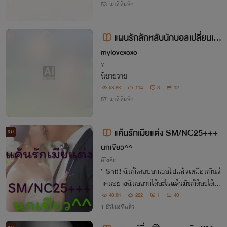
53 นาทีที่แล้ว
แผนรักลักหลับนักบอลเปลี่ยนเขา
จบ
เป็นทาสกาม E-Bookจบแล้ว
mylovexoxo
Y
นิยายวาย
58.8K
114
3
12
57 นาทีที่แล้ว
แค้นรักเมียแต่ง SM/NC25+++
จบ
นกเขียว^^
อีโรติก
“ Shit!! ฉันก็เคยบอกเธอไปแล้วเหมือนกันว่
าคนอย่างฉันอยากได้อะไรแล้วมันก็ต้องได้ทั้
งนั้น ” “ อ๊ะ!! ปล่อยฉันนะ หยุดทำเรื่องทุเรศ
40.8K
222
1
40
สกปรกแบบนี้กับฉันสักที อื้ออออ!!!!! หยุดน
1 ชั่วโมงที่แล้ว
ะ….กรี๊ดดดดดดดดด ”