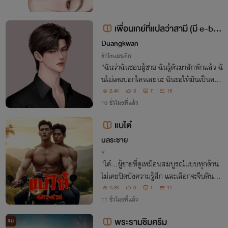
เพื่อนเกย์ที่แปลว่าสามี (มี e-bo
ok)
Duangkwan
รักโรแมนติก
“ฉันว่าฉันชอบผู้ชาย ฉันรู้ตัวมาสักพักแล้ว ฉั
นไม่เคยบอกใครเลยนะ ฉันขอให้มันเป็นควา
มลับแค่ระหว่างเราได้ไหม”
2.4K
3
7
15
10 ชั่วโมงที่แล้ว
แบไต๋
นลระชาย
Y
"ไต๋...ผู้ชายที่ดูเหมือนสมบูรณ์แบบทุกด้าน
ไม่เคยปิดบังความรู้สึก และเลือกจะจีบคินด้ว
ยหัวใจที่ตรงไปตรงมา ทุกคำพูด ทุกการกระ
1.2K
0
1
11
ทำ คือการ ‘แบไต๋’ อย่างไม่อ้อมค้อม จนคินที่
11 ชั่วโมงที่แล้ว
ต้องตกหลุมรักเขาจนถอนตัวไม่ขึ้น
พระรามชิมครีม
จบ