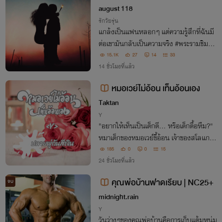
august 118
รักวัยรุ่น
แกล้งเป็นแฟนหลอกๆ แต่ความรู้สึกที่ฉันมี
ต่อเขามันกลับเป็นความจริง #พระรามชิมครี
ม
15.1K
27
14
33
14 ชั่วโมงที่แล้ว
หมอเวย์ไม่อ้อน เท็นอ้อนเอง
Taktan
Y
"อยากให้เท็นเป็นเด็กดี... หรือเด็กดื้อหืม?"
หมาเด็กของหมอเวย์ขี้อ้อน เจ้าของสโลแกน
"พี่เวย์ไม่อ้อน เท็นอ้อนเอง" บางวันงอแง บ
185
0
0
15
างวันอ้อนเก่ง บางวันดื้อจนคุณหมอร้อง...ค
24 ชั่วโมงที่แล้ว
ราง
คุณพ่อบ้านฟาดเรียบ | NC25+
จบ
midnight.rain
Y
วันว่างๆของคุณพ่อบ้านคือการเก็บแต้มหนุ่ม