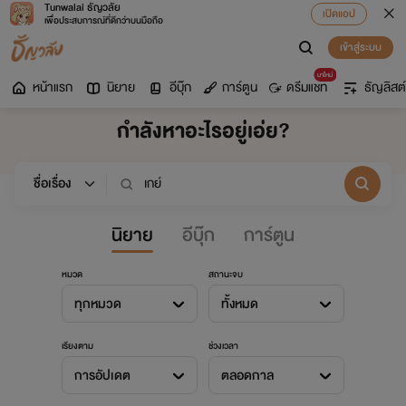
Tunwalai ธัญวลัย
เปิดแอป
เพื่อประสบการณ์ที่ดีกว่าบนมือถือ
เข้าสู่ระบบ
มาใหม่
หน้าแรก
นิยาย
อีบุ๊ก
การ์ตูน
ดรีมแชท
ธัญลิสต์
กำลังหาอะไรอยู่เอ่ย?
นิยาย
อีบุ๊ก
การ์ตูน
หมวด
สถานะจบ
ทุกหมวด
ทั้งหมด
เรียงตาม
ช่วงเวลา
การอัปเดต
ตลอดกาล