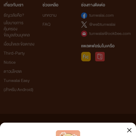
เกี่ยวกับเรา
ช่วยเหลือ
ช่องทางติดต่อ
ธัญวลัยคือ?
บทความ
tunwalai.com
นโยบายการ
FAQ
@webtunwalai
คุ้มครอง
tunwalai@ookbee.com
ข้อมูลส่วนบุคคล
เงื่อนไขและข้อตกลง
แพลตฟอร์มในเครือ
Third-Party
Notice
ดาวน์โหลด
Tunwalai Easy
(สำหรับ Android)
ข้อความที่ท่านได้อ่านจากเว็บไซต์นี้เกิดจากการเขียนโดยสาธารณชนและเผยแพร่โดยอัตโนมัติ ผู้ดูแล
เว็บไซต์แห่งนี้ไม่ได้เห็นด้วยและไม่ขอรับผิดชอบต่อข้อความใดๆ ทั้งสิ้น ดังนั้นผู้อ่านทุกท่านโปรดใช้