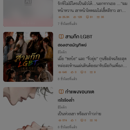
รักที่ไม่มีใครเป็นผัวได้…นอกจากเธอ …“ผม
หน้าหวาน เขาหน้าโหดผมใส่เชิ้ตสีขาว เขาใส่
แจ็กเก็ตหนังใคร ๆ ก็คิดว่าเขาเป็นทอม ผมเ
26.3K
128
81
35
อีก
3 วัน
ป็นเพื่อนสาวแต่ตอนอยู่ในห้อง…ผมนี่แหละ
7 ชั่วโมงที่แล้ว
ต้องครางชื่อเธอจนเสียงหาย”
สามก๊ก LGBT
ฮองเฮาอนัญทิพย์
อีโรติก
เมื่อ “ขงบ้ง” และ “จิ่วยุ่ย” กุนซืออัจฉริยะสุด
หล่อสะท้านแผ่นดินต้องมาจับมือกันเพื่อภาร
กิจระดับชาติ เขาทั้งสองต่างมีภรรยากันแล้ว
645
0
0
9
แต่เหตุไฉนใจกลับสั่นสุดครั้งที่ได้สบตากันแ
8 ชั่วโมงที่แล้ว
ละกัน????
กำแพงขอบเขต​
เรไรร้องร่ำ
อีโรติก
เป็นห่วงเขา หรือเราก้าวก่าย
574
1
0
16
8 ชั่วโมงที่แล้ว