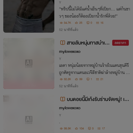
Y
“ทริปนี้ไม่ได้มีแค่น้ำเย็นๆที่เปียก... แต่ก้นขา
วๆ ของน้องก็ต้องเปียกน้ำรักพี่ด้วย!”
34.7K
25
0
16
52 นาทีที่แล้ว
สายลับหนุ่มทาสบำเรอ
ลดราคา
กามในแดนอเวจี Nc
mylovexoxo
Y
เอดา หนุ่มน้อยจากหมู่บ้านร้างในแดนขุนคีรี
ถูกศัตรูจากแดนอเวจีสีชาติฆ่าล้างหมู่บ้าน เข
าเข้าร่วมกรมทหารเพื่อแก้แค้น ยอมฝึกเป็น
32.2K
39
1
21
อีก
3 วัน
“สายลับบำเรอกาม” แทรกซึมฝั่งศัตรูด้วยกา
52 นาทีที่แล้ว
รเป็นทาสกาม
บนดอยนี้มีเก้งรับร่านจัดหมู่! เล
จบ
ยหนุ่มๆ Nc E-Book จบแล้ว
mylovexoxo
Y
.
38.3K
104
3
17