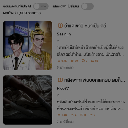
ซ่อนผลงานที่ใช้ปก AI
แสดงเฉพาะโปรโมชัน
ผลลัพธ์
1,509
รายการ
ว่าแต่เขาอิเหนาเป็นเกย์
Sasin_n
Y
“หากยังมีชาติหน้า ข้าขอเกิดเป็นผู้ที่ไม่ต้องร
อใคร ขอให้ท่าน…เป็นฝ่ายตาม เป็นฝ่ายรัก เ
ป็นฝ่ายเจ็บช้ำดังที่ข้าเคยเป็น”
3.7K
60
2
53
5 นาทีที่แล้ว
หลังจากแฟนบอกเลิกผม ผมก็ส
อยเพื่อนธงแดงของแฟนเก่าทั้งกลุ่มเ
Rico77
ลยครับ pwp
Y
หลังเลิกกับแฟนที่ร่ำรวย เขาได้ข้อเสนอจากเ
พื่อนของแฟนเก่า เรือนร่างแลกกับเงิน เขาเ
ลยได้สอยเพื่อนของแฟนเก่าทั้งกลุ่ม ทั้งยังจ
1.4K
4
0
7
ากไปพร้อมกับเงิน แต่แล้วทำไมเหล่าตู้กดเงิ
7 นาทีที่แล้ว