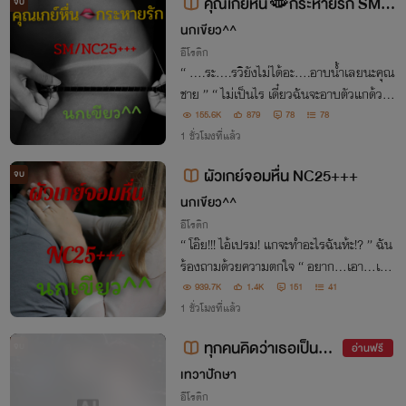
คุณเกย์หื่น🫦กระหายรัก SM/N
จบ
C25+++
นกเขียว^^
อีโรติก
“ ….ระ….รวิยังไม่ได้อะ….อาบน้ำเลยนะคุณ
ชาย ” “ ไม่เป็นไร เดี๋ยวฉันจะอาบตัวแกด้วย
น้ำของฉันเอง~~ ”
155.6K
879
78
78
1 ชั่วโมงที่แล้ว
ผัวเกย์จอมหื่น NC25+++
จบ
นกเขียว^^
อีโรติก
“ โอ๊ย!!! ไอ้เปรม! แกจะทำอะไรฉันห้ะ!? ” ฉัน
ร้องถามด้วยความตกใจ “ อยาก...เอา...เมีย
” ผมพูดช้าๆชัดๆทีละคำ
939.7K
1.4K
151
41
1 ชั่วโมงที่แล้ว
ทุกคนคิดว่าเธอเป็นทอ
จบ
อ่านฟรี
ม… แต่ผมคือเมียเธอ |มีอี
เทวาปักษา
บุ้ค
อีโรติก