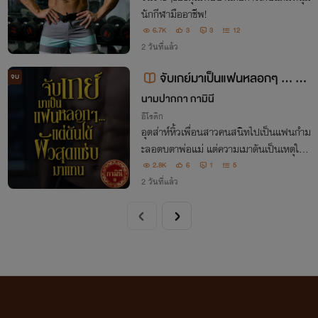
นักกีฬามืออาชีพ!
6.7K
3
3
12
2 วันที่แล้ว
จับเกย์มาเป็นแฟนหลอกๆ ... แต่
จบ
ดันได้แซ่บที่เกินจริง
นามปากกา กามินี
อีโรติก
อุตส่าห์หิ้วเพื่อนสาวคนสนิทไปเป็นแฟนกำม
ะลอตบตาพ่อแม่ แต่ความเมาดันเป็นเหตุให้
มือบอนไปคว้า กระบอกไฟฉายของเพื่อนรักเ
2.8K
6
1
5
ข้าเต็มเปา ความลับสองปีเลยแตก เพื่อนสา
2 วันที่แล้ว
วที่เคนติดว่าเป็นเกย์ แท้จริงแล้วคือเสือซ่อน
ลาย