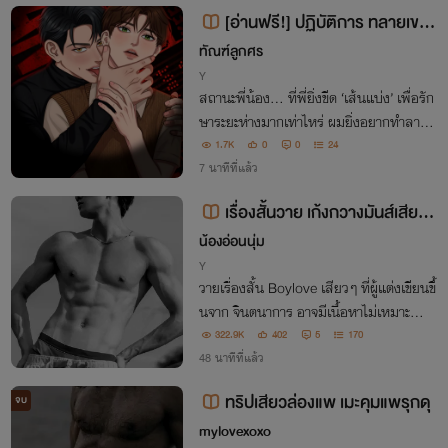
นทุกคนถึงมาร้องขอสถานะกับเขากันล่ะ!?
[อ่านฟรี!] ปฏิบัติการ ทลายเขต
รัก
ทัณฑ์ลูกศร
Y
สถานะพี่น้อง... ที่พี่ยิ่งขีด ‘เส้นแบ่ง’ เพื่อรัก
ษาระยะห่างมากเท่าไหร่ ผมยิ่งอยากทำลาย
และก้าวข้ามมากเท่านั้นแหละครับ
1.7K
0
0
24
7 นาทีที่แล้ว
เรื่องสั้นวาย เก้งกวางมันส์เสียว
น้องอ่อนนุ่ม
s.e.x yaoi🔞 Nc🏳️‍🌈
Y
วายเรื่องสั้น Boylove เสียวๆ ที่ผู้แต่งเขียนขึ้
นจาก จินตนาการ อาจมีเนื้อหาไม่เหมาะสำห
รับคนบางกลุ่มและผู้ที่อายุต่ำกว่า 18 ปี เนื้อเ
322.9K
402
5
170
รื่องเป็นเรื่องแต่งจบเป็นตอนๆ มี NC มีบรร
48 นาทีที่แล้ว
ยายกล่าวถึงฉากร่วมรัก
ทริปเสียวล่องแพ เมะคุมแพรุกดุ
จบ
mylovexoxo