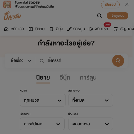
Tunwalai ธัญวลัย
เปิดแอป
เพื่อประสบการณ์ที่ดีกว่าบนมือถือ
เข้าสู่ระบบ
มาใหม่
หน้าแรก
นิยาย
อีบุ๊ก
การ์ตูน
ดรีมแชท
ธัญลิสต์
กำลังหาอะไรอยู่เอ่ย?
นิยาย
อีบุ๊ก
การ์ตูน
หมวด
สถานะจบ
ทุกหมวด
ทั้งหมด
เรียงตาม
ช่วงเวลา
การอัปเดต
ตลอดกาล