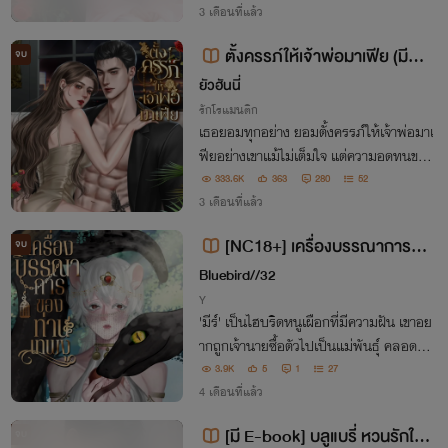
3 เดือนที่แล้ว
ตั้งครรภ์ให้เจ้าพ่อมาเฟีย (มีE-
จบ
book)
ยัวฮันนี่
รักโรแมนติก
เธอยอมทุกอย่าง ยอมตั้งครรภ์ให้เจ้าพ่อมาเ
ฟียอย่างเขาแม้ไม่เต็มใจ แต่ความอดทนของ
คนเรามีขีดจำกัด วันที่เธอเลือกเดินออกมา
333.6K
363
280
52
พร้อมกับลูกในท้อง...สารเลวอย่างเขา เธอ
3 เดือนที่แล้ว
จะไม่นับว่าเป็นพ่อของลูก "ไสหัวคุณกลับไ
[NC18+] เครื่องบรรณาการขอ
จบ
ปซะ"
งท่านเทพงู
Bluebird//32
Y
'มีร์' เป็นไฮบริดหนูเผือกที่มีความฝัน เขาอย
ากถูกเจ้านายซื้อตัวไปเป็นแม่พันธุ์ คลอดลู
กเยอะ ๆ แต่ความฝันกลับพังทลายลงเมื่อเ
3.9K
5
1
27
ขาถูกพาไปเป็นเครื่องบรรณาการของท่านเ
4 เดือนที่แล้ว
ทพงู 'ไซอาร์' เพื่อทำพิธีกรรมบูชายัญ
[มี E-book] บลูแบรี่ หวนรักใน
จบ