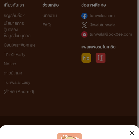
เกี่ยวกับเรา
ช่วยเหลือ
ช่องทางติดต่อ
ธัญวลัยคือ?
บทความ
tunwalai.com
นโยบายการ
FAQ
@webtunwalai
คุ้มครอง
tunwalai@ookbee.com
ข้อมูลส่วนบุคคล
เงื่อนไขและข้อตกลง
แพลตฟอร์มในเครือ
Third-Party
Notice
ดาวน์โหลด
Tunwalai Easy
(สำหรับ Android)
ข้อความที่ท่านได้อ่านจากเว็บไซต์นี้เกิดจากการเขียนโดยสาธารณชนและเผยแพร่โดยอัตโนมัติ ผู้ดูแล
เว็บไซต์แห่งนี้ไม่ได้เห็นด้วยและไม่ขอรับผิดชอบต่อข้อความใดๆ ทั้งสิ้น ดังนั้นผู้อ่านทุกท่านโปรดใช้