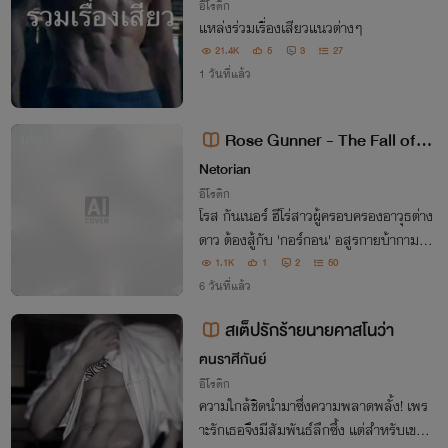
อีโรติก
แหล่งร่วมเรื่องเสียวแนวต่างๆ
21.4K
5
3
27
1 วันที่แล้ว
Rose Gunner - The Fall of H
umanity
Netorian
อีโรติก
โรส กันเนอร์ ฮีโร่สาวผู้ครอบครองอาวุธต่าง
ดาว ต้องสู้กับ 'กอร์กอน' อสูรกายบ้ากามที่
หวังเปลี่ยนผู้หญิงให้เป็นแม่พันธุ์ แม้ร่างกา
1.1K
1
2
50
ยต้องถูกย่ำยีจนแปดเปื้อน เธอก็จะลุกขึ้นสู้เ
6 วันที่แล้ว
พื่อมวลมนุษย์!
สเต็ปรักร้ายนายคาสโนว่า
ฅนราศีกันย์
อีโรติก
ความใกล้ชิดนำมาซึ่งความพลาดพลั้ง! เพร
าะรักเธอจึงมีสัมพันธ์ลึกซึ้ง แต่สำหรับเขามั