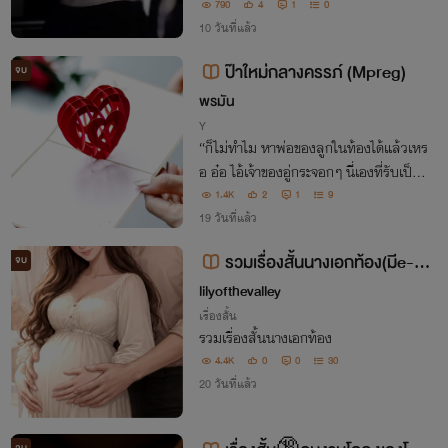
นคือความผิดพลาดครั้งยิ่งใหญ่ในชีวิต เธอ
790
4
1
0
ต้องการรักแท้แต่เขาต้องการแค่คนคลายเห
10 วันที่แล้ว
งา
ป๊าใหม่กลางครรภ์ (Mpreg)
จบ
พรมัน
Y
“ก็ไม่ทำไม หาพ่อของลูกในท้องได้แล้วเหร
อ อ๋อ ไอ้เจ้าของอู่กระจอกๆ นี่เองที่รับเป็นพ่
อเด็กในท้องเธอ แหมคงชอบกินของเหลือเ
1.4K
2
1
9
ดนฉันนี่เอง”
19 วันที่แล้ว
รวมเรื่องสั้นนางเอกท้อง(มีe-b
จบ
ook)
lilyofthevalley
เรื่องสั้น
รวมเรื่องสั้นนางเอกท้อง
4.4K
0
0
30
20 วันที่แล้ว