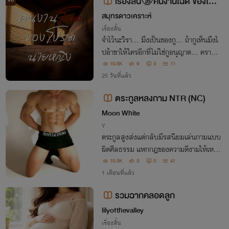
เรื่องสั้น🔞คนงานโฉด ของโปร
จบ
ดนายหญิง
สมุทรดาวเคราะห์
เรื่องสั้น
จำไว้นะวิรา... มึงเป็นของกู... ถ้ากูเห็นมึงไ
ปอ้าขาให้ใครอีกที่ไม่ใช่กูอนุญาต... คราวห
น้าจะไม่ใช่แค่สองคน... กูจะเรียกมาทั้งแคม
10.5K
9
3
11
ป์คนงานเลยคอยดู!
25 วันที่แล้ว
ตระกูลหลงกาม NTR (NC)
Moon White
Y
ตระกูลสูงส่งแต่กลับมีรสนิยมเล่นกามแบบ
ผิดศีลธรรม แหกกฎของความดีงามให้เหลื
อแต่ความเสียวซ่านที่ลืมไม่ลง
15.5K
3
0
41
1 เดือนที่แล้ว
รวมฉากคลอดลูก
lilyofthevalley
เรื่องสั้น