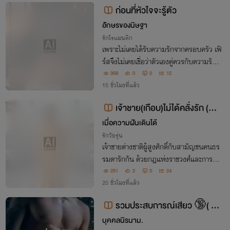
ต่างหาก
ก่อนที่หัวใจจะรู้ตัว
อัักษรของนิษฐา
รักโรแมนติก
เพราะไม่เคยได้รับความรักจากครอบครัว เฟิ
ร์สจึงไม่เคยเชื่อว่าตัวเองคู่ควรกับความรัก จ
นได้พบกับธาม ผู้ชายที่เยียวยาหัวใจเธอด้ว
359
0
0
12
ยการกระทำ และธีร์ ชายหนุ่มที่เดินเข้ามาอ
15 ชั่วโมงที่แล้ว
ย่างจริงใจ เมื่อหัวใจเริ่มหวั่นไหว...
เจ้าชาย(เกือบ)ไม่ได้คลั่งรัก (ฟา
จบ
ฮัส x เรด้า)
เมื่อความฝันเดินได้
รักวัยรุ่น
เจ้าชายต่างชาติผู้สูงศักดิ์กับสามัญชนคนธร
รมดารักกัน ด้วยกฎแห่งราชวงศ์และการแก้
แค้นจะทำให้เจ้าชายสามารถผ่านมันไปได้เพื่
251
2
0
24
อหญิงที่เป็นรักแรกและเดียวของพระองค์ได้
20 ชั่วโมงที่แล้ว
หรือไม่
รวมประสบการณ์เสียว 🔞( 25
++++)
บุคคลนิรนาม.