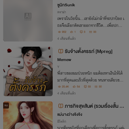
บ้านเดต (Blueberry Home)
ซูนิกSunik
ดราม่า
เพราะในวัยนั้น…เขายังไม่กล้าที่จะปกป้อง เ
ธอจึงเลือกตัดเขาออกจากชีวิต…เพื่อปกป้อ
งลูกในท้อง เขาหายไปจากชีวิตเธอทันทีที่เรี
902
1
3
33
ยนจบม.ปลายและเธอได้ให้กำเนิด “ลูกแฝด
4 เดือนที่แล้ว
สาม” โดยที่เขาไม่รู้
รับจ้างตั้งครรภ์ [Mpreg]
Memew
Y
พี่สาวของผมป่วยหนัก ผมต้องหาเงินให้ได้
มากที่สุดและเร็วที่สุดด้วย หนทางเดียวของ
ผมตอนนี้ มีเพียงรับจ้างตั้งครรภ์เท่านั้น
20.4K
54
33
30
4 เดือนที่แล้ว
ภารกิจสุขสันต์ (รวมเรื่องสั้น N
จบ
C18+)
แม่นางว่างจิงจิง
อีโรติก
นางคือหญิงที่ถูกเลือกเพื่อการตั้งครรภ์ แต่เ