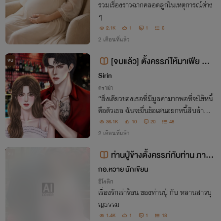
รวมเรื่องราวฉากคลอดลูกในเหตุการณ์ต่าง
ๆ
2.1K
1
1
6
2 เดือนที่แล้ว
[จบแล้ว] ตั้งครรภ์ให้มาเฟีย มี E
จบ
-book
Sirin
ดราม่า
“สิ่งเดียวของเธอที่มีมูลค่ามากพอที่จะใช้หนี้
คือตัวเธอ ฉันจะยื่นข้อเสนอยกหนี้สิบล้านใ
ห้ถ้าเธอยอมมาอุ้มท้องลูกให้ฉัน ทันทีที่เธอ
36.1K
10
20
48
ให้ลูกชายกับฉันหนี้ที่พี่ชายเธอยักยอกไปจะ
2 เดือนที่แล้ว
ถูกยกเลิกทันที”
ท่านปู่ข้างตั้งครรภ์กับท่าน ภาค
จบ
จบ
กอ.หวาย นักเขียน
อีโรติก
เรื่องรักเร่าร้อน ของท่านปู่ กับ หลานสาวบุ
ญธรรม
1.4K
1
1
18