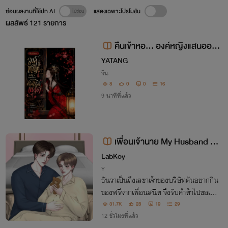
ซ่อนผลงานที่ใช้ปก AI
แสดงเฉพาะโปรโมชัน
ผลลัพธ์
121
รายการ
คืนเข้าหอ... องค์หญิงแสนออด
อ้อนทรงตั้งครรภ์แฝด
YATANG
จีน
8
0
0
16
9 นาทีที่แล้ว
เพื่อนเจ้านาย My Husband (M
preg)
LabKoy
Y
ธันวาเป็นถึงเลขาเจ้าของบริษัทดันอยากกิน
ของฟรีจากเพื่อนสนิท จึงรับคำท้าไปขอเบอ
ร์หนุ่มหล่อแต่ไม่รู้ทำท่าไหนโดนเขาหลอกกิ
31.7K
28
19
29
นซะงั้น ของฟรีก็ไม่ได้กินแถมยังโดนกินอีก
12 ชั่วโมงที่แล้ว