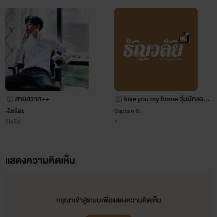
ไรท์จะให้อ่านฟรี 1 วันก่อน แล้ววันต่อไปถึงจะติด
เหรียญนะคะ
ไรท์จะแต่งนิยาย ช/ญ สลับกับ นิยาย Yaoi นะคะ
>>>>>>>>>>>>>>>>>>>>>>>>>>>>>>
สายสวาท++
love you my home วุ่นนักแอบรั
กข้างบ้าน
เฉิ่มน้อย
Captain G.
อีโรติก
Y
ผลงานของไรท์ที่ผ่านมาและปัจจุบัน
1. หมอปากร้ายกับยัยผู้หญิงขี้ยั่ว Nc+++ (จบแล้ว)
แสดงความคิดเห็น
2. แผนมัดใจนายคู่หมั้นสุดหล่อ Nc+++ (จบแล้ว)
3. มาเฟียร้ายกับยัยซิลเดอเรลล่า Nc+++ (จบแล้ว)
กรุณาเข้าสู่ระบบเพื่อแสดงความคิดเห็น
4. (Yaoi) ร้ายนักจับกดซะเลยดีไหม!? Nc+++ (เคะท้อง