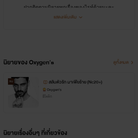
ฝากติดตามนิยายทุกเรื่องของไรท์ด้วยนะคะ
แสดงเพิ่มเติม
นิยายของ Oxygen's
ดูทั้งหมด
ไรท์ตั้งใจแต่งนิยายทุกเรื่องให้ออกมาดีที่สุด
และแก้ไขคำผิดก่อนอัพทุกตอน
สลับตัวรัก มาเฟียร้าย (Nc20+)
จบ
เพื่อไม่ให้รีดทุกท่านต้องอารมณ์เสียเวลาที่อ่านแน่นอน
Oxygen's
อีโรติก
ค่ะ
แต่อาจจะมีคำที่ไรท์ตรวจไม่หมดก็ขออภัยด้วยค่ะ
นิยายเรื่องอื่นๆ ที่เกี่ยวข้อง