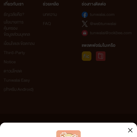
เกี่ยวกับเรา
ช่วยเหลือ
ช่องทางติดต่อ
ธัญวลัยคือ?
บทความ
tunwalai.com
นโยบายการ
FAQ
@webtunwalai
คุ้มครอง
tunwalai@ookbee.com
ข้อมูลส่วนบุคคล
เงื่อนไขและข้อตกลง
แพลตฟอร์มในเครือ
Third-Party
Notice
ดาวน์โหลด
Tunwalai Easy
(สำหรับ Android)
ข้อความที่ท่านได้อ่านจากเว็บไซต์นี้เกิดจากการเขียนโดยสาธารณชนและเผยแพร่โดยอัตโนมัติ ผู้ดูแล
เว็บไซต์แห่งนี้ไม่ได้เห็นด้วยและไม่ขอรับผิดชอบต่อข้อความใดๆ ทั้งสิ้น ดังนั้นผู้อ่านทุกท่านโปรดใช้