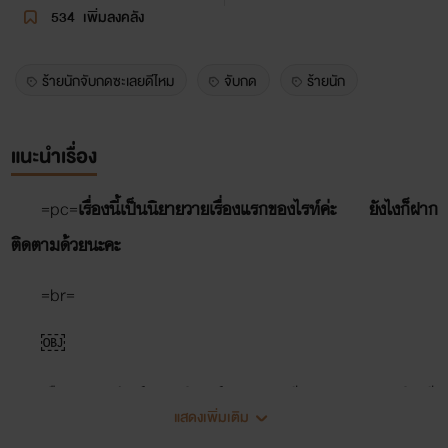
534
เพิ่มลงคลัง
ร้ายนักจับกดซะเลยดีไหม
จับกด
ร้ายนัก
แนะนำเรื่อง
=pc=
เรื่องนี้เป็นนิยายวายเรื่องแรกของไรท์ค่ะ ยังไงก็ฝาก
ติดตามด้วยนะคะ
=br=
￼
เสือ (นายพยักค์ สหบดินทร์) อายุ 22 ปี คณะบริหารธุรกิจ ปี
แสดงเพิ่มเติม
3 และยังเป็นลูกชายคนเดียวของเจ้าของมหาวิทยาลัย Ss ซึ่งเป็น