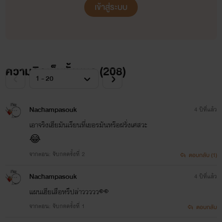
เข้าสู่ระบบ
ได้) (จบแล้ว)
5. เมียแต่ง 2018 Nc+++ (จบแล้ว)
6. หลงเด็ก (Yaoi) Nc+++ (จบแล้ว)
ความคิดเห็นทั้งหมด (
208
)
7. แฟนฉันเป็นหนุ่มฮอต Nc+++ (จบแล้ว)
8. องค์รัชทายาทร้อนรัก (Yaoi) Nc+++ (จบแล้ว)
Nachampasouk
4 ปีที่แล้ว
9. บำเรอรัก บำเรอสวาท Nc+++ (จบแล้ว)
เอาจริงเฮียมันเรียนที่เยอรมันหรือฝรั่งเศสวะ
10. พันธสัญญารัก (Yaoi ท้องได้) (กำลังแต่ง)
😂
จากตอน: จับกดครั้งที่ 2
ตอบกลับ (1)
11. ปะป๊าของหนูอยู่ไหน (กำลังแต่ง)
Nachampasouk
4 ปีที่แล้ว
แผนเฮียเสือหรึปล่าววววว👀
จากตอน: จับกดครั้งที่ 1
ตอบกลับ