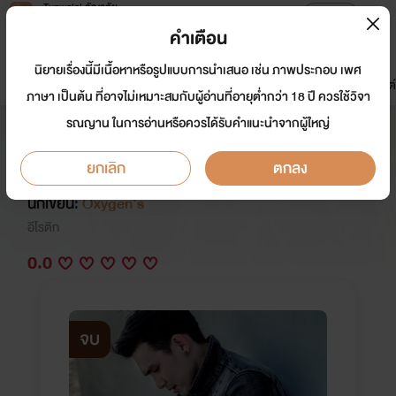
Tunwalai ธัญวลัย
เปิดแอป
เพื่อประสบการณ์ที่ดีกว่าบนมือถือ
คำเตือน
เข้าสู่ระบบ
นิยายเรื่องนี้มีเนื้อหาหรือรูปแบบการนำเสนอ เช่น ภาพประกอบ เพศ
มาใหม่
หน้าแรก
นิยาย
อีบุ๊ก
การ์ตูน
ดรีมแชท
ธัญลิสต์
ภาษา เป็นต้น ที่อาจไม่เหมาะสมกับผู้อ่านที่อายุต่ำกว่า 18 ปี ควรใช้วิจา
รณญาน ในการอ่านหรือควรได้รับคำแนะนำจากผู้ใหญ่
(Yaoi)ร้ายนัก จับกดซะเลยดีไหม!?
(เคะท้องได้)
ยกเลิก
ตกลง
นักเขียน:
Oxygen's
อีโรติก
0.0
จบ