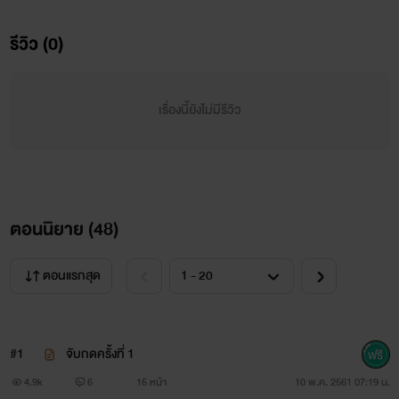
มหาวิทยาลัยที่เขาเรียนอยู่
รีวิว (0)
นิสัย : (5 ห.) โหด ห่าม หื่น หึง หวง
สถานะ : มีคู่หมั้นแล้ว
เรื่องนี้ยังไม่มีรีวิว
￼
มีน (หมวยเล็ก) นายธีรกานต์ พิชัยสกุล อายุ 18 ปี เป็นเฟรส
ชี่ปี 1 คณะบริหารธุรกิจ
ตอนนิยาย (
48
)
นิสัย : เป็นคนร่าเริง ดื้อ เอาแต่ใจ ขี้อ้อน และชอบกินหมูปิ้ง
ตอนแรกสุด
เป็นชีวิตจิตใจ
สถานะ : หมั่นแล้ว(แบบไม่เต็มใจ)
#1
จับกดครั้งที่ 1
4.9k
6
15 หน้า
10 พ.ค. 2561 07:19 น.
‼️คำเตือน