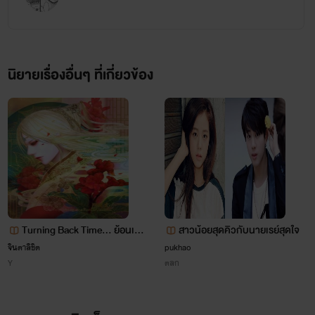
นิยายเรื่องอื่นๆ ที่เกี่ยวข้อง
Turning Back Time... ย้อนเวล
สาวน้อยสุดคิวกับนายเรย์สุดใจ
าพิชิตรัก
จินตาลิขิต
pukhao
ป่าน
Y
ตลก
ร่าเริน เฮฮา ใจเย็นมากกก