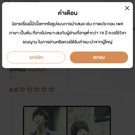
Tunwalai ธัญวลัย
เปิดแอป
เพื่อประสบการณ์ที่ดีกว่าบนมือถือ
คำเตือน
เข้าสู่ระบบ
นิยายเรื่องนี้มีเนื้อหาหรือรูปแบบการนำเสนอ เช่น ภาพประกอบ เพศ
มาใหม่
หน้าแรก
นิยาย
อีบุ๊ก
การ์ตูน
ดรีมแชท
ธัญลิสต์
ภาษา เป็นต้น ที่อาจไม่เหมาะสมกับผู้อ่านที่อายุต่ำกว่า 18 ปี ควรใช้วิจา
รณญาน ในการอ่านหรือควรได้รับคำแนะนำจากผู้ใหญ่
ร้ายๆ.....กลายเป็นรัก(boy's love,
Yaoi)
ยกเลิก
ตกลง
นักเขียน:
แมงคันโซ่
Y
0.0