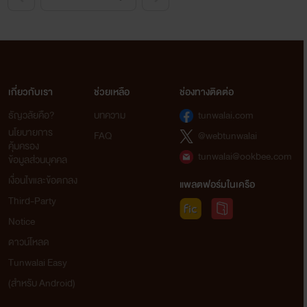
เกี่ยวกับเรา
ช่วยเหลือ
ช่องทางติดต่อ
ธัญวลัยคือ?
บทความ
tunwalai.com
นโยบายการ
FAQ
@webtunwalai
คุ้มครอง
tunwalai@ookbee.com
ข้อมูลส่วนบุคคล
เงื่อนไขและข้อตกลง
แพลตฟอร์มในเครือ
Third-Party
Notice
ดาวน์โหลด
Tunwalai Easy
(สำหรับ Android)