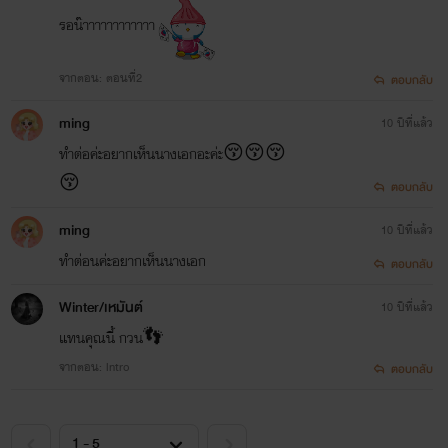
รอน๊าาาาาาาาาาาา
จากตอน: ตอนที่2
ตอบกลับ
ming
10 ปีที่แล้ว
ทำต่อค่ะอยากเห็นนางเอกอะค่ะ😚😚😚
😚
ตอบกลับ
ming
10 ปีที่แล้ว
แทนคุณ
ทำต่อนค่ะอยากเห็นนางเอก
ตอบกลับ
หล่อ รวย ????????
Winter/เหมันต์
10 ปีที่แล้ว
แทนคุณนี้ กวน👣
จากตอน: lntro
ตอบกลับ