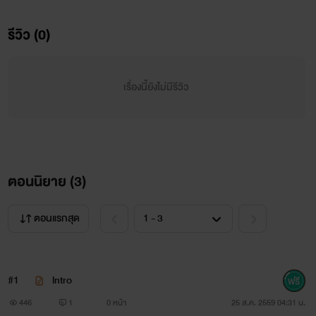
รีวิว (0)
เรื่องนี้ยังไม่มีรีวิว
ตอนนิยาย (
3
)
คำแนะนำ
ตอนแรกสุด
1.นิยายเรื่องนี้เป็นแนวชายรักชาย ใครรับไม่ได้กรุณา
กดXออกไป
#1
lntro
2.เนื้อหา ตัวละคร สถานที่เกิดจากจินตนาการของนักเขียน
446
1
0 หน้า
25 ส.ค. 2559 04:31 น.