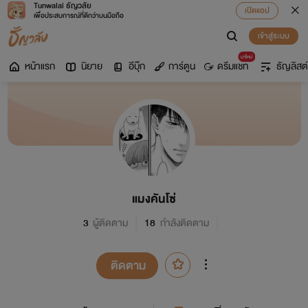
Tunwalai ธัญวลัย
เปิดแอป
เพื่อประสบการณ์ที่ดีกว่าบนมือถือ
เข้าสู่ระบบ
มาใหม่
หน้าแรก
นิยาย
อีบุ๊ก
การ์ตูน
ดรีมแชท
ธัญลิสต์
แมงคันโซ่
3
ผู้ติดตาม
18
กำลังติดตาม
ติดตาม