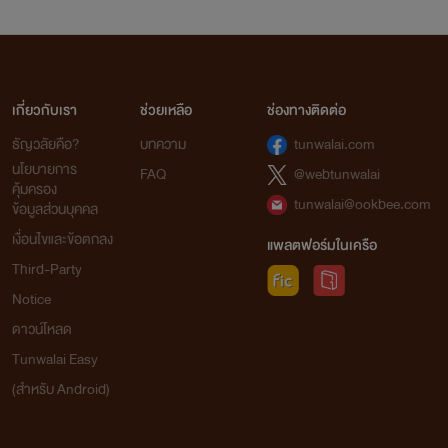
เกี่ยวกับเรา
ช่วยเหลือ
ช่องทางติดต่อ
ธัญวลัยคือ?
บทความ
tunwalai.com
นโยบายการ
FAQ
@webtunwalai
คุ้มครอง
tunwalai@ookbee.com
ข้อมูลส่วนบุคคล
เงื่อนไขและข้อตกลง
แพลตฟอร์มในเครือ
Third-Party
Notice
ดาวน์โหลด
Tunwalai Easy
(สำหรับ Android)