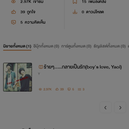
2.97K
เข้าชม
15
เพิ่มลงคลัง
39
ถูกใจ
0
ดาวน์โหลด
5
ความคิดเห็น
นิยายทั้งหมด (
1
)
อีบุ๊กทั้งหมด (
0
)
การ์ตูนทั้งหมด (
0
)
ธัญลิสต์ทั้งหมด (
0
)
ร้ายๆ.....กลายเป็นรัก(boy's love, Yaoi)
Y
2.97K
39
5
3