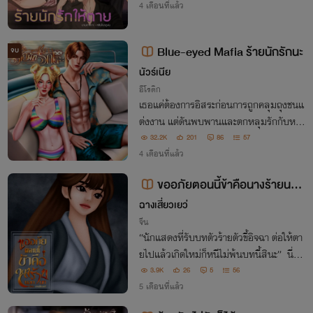
4 เดือนที่แล้ว
Blue-eyed Mafia ร้ายนักรักนะ
จบ
นัวร์เนีย
อีโรติก
เธอแค่ต้องการอิสระก่อนการถูกคลุมถุงชนแ
ต่งงาน แต่ดันพบพานและตกหลุมรักกับหนุ่
มหล่อสู้ชีวิต เขาหล่อและร้อยอาชีพ บางครั้ง
32.2K
201
86
57
ก็เป็นคนขายล็อตเตอรี่ บางทีก็เปิดบาร์ริมหา
4 เดือนที่แล้ว
ด ขนาดบางวันยังเหมือนมาเฟีย! เอ๊ะ...
ขออภัยตอนนี้ข้าคือนางร้ายนอก
บท
ฉางเสี่ยวเยว่
จีน
“นักแสดงที่รับบทตัวร้ายตัวขี้อิจฉา ต่อให้ตา
ยไปแล้วเกิดใหม่ก็หนีไม่พ้นบทนี้สินะ” นี่คือ
ความคิดแรกของ ‘หวังเหยียนเล่อ’ ในร่างขอ
3.9K
26
5
56
ง ‘ฮั่วเหิงเยว่’ สตรีที่ขึ้นชื่อว่าเป็นเย่อหยิ่งที่
5 เดือนที่แล้ว
สุดในแคว้นหยาง