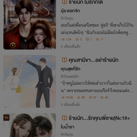
ร้ายนัก ไม่รักก็ได้
มุ้ย ดอกจิก
รักวัยรุ่น
เธอก็แค่เพื่อนสนิทของ ‘คู่อริ’ ที่เขาเก็บไว้กิน
เล่น(จนติดใจ) “ฉันกับเธอไม่มีอะไรต้องพูดกั
นอีก ทางใครทางมัน” “บัวไม่ได้รักธันแล้ว ก
1.2K
0
1
11
ลับไปซะ”
5 เดือนที่แล้ว
คุณสามีขา...อย่าร้ายนัก
คุณสุดที่รัก
รักโรแมนติก
“ถ้าหนูไม่อยากให้พ่อลำบากก็แต่งงานกับฉั
น” เพราะหมดหนทางเธอจึงจำใจยอมแต่งงา
นกับเขา “แต่หลังจากที่คุณได้ไร่พรรณนารี เ
73.5K
88
37
48
ราจะหย่ากัน” ทว่าทุกอย่างมันกลับไม่ได้เป็น
5 เดือนที่แล้ว
ดั่งใจหมาย!
ร้ายนัก…รักคุณพี่ชาย|Nc18+
จบ
ใบน้ำชา
รักวัยรุ่น