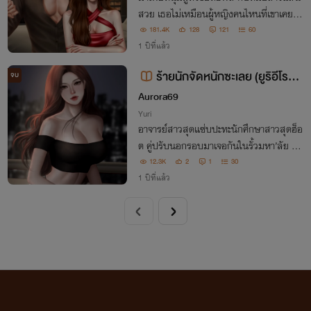
สวย เธอไม่เหมือนผู้หญิงคนไหนที่เขาเคยเจ
อ ส่วนเขาดูร้ายและอันตรายเกินไป จากที่ไม่
181.4K
128
121
60
ชอบก็ก่อเกิดเป็นความรัก ‘จากที่ไม่เคยยอมใ
1 ปีที่แล้ว
ครก็กลายเป็นยอมเธอ’
ร้ายนักจัดหนักซะเลย (ยูริอีโรติก
จบ
20+)
Aurora69
Yuri
อาจารย์สาวสุดแซ่บปะทะนักศึกษาสาวสุดฮ็อ
ต คู่ปรับนอกรอบมาเจอกันในรั้วมหา’ลัย อา
จารย์คนสวยจะใช้วิธีการใดเพื่อกำราบเด็กสา
12.3K
2
1
30
วช่างยียวนกวนประสาทคนนี้ได้ มาติดตามกั
1 ปีที่แล้ว
น