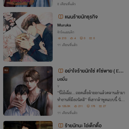
ชะตากรรมที่ติดมากับร่างนี้ แต่ใยยิ่งหนี เขาก
8 เดือนที่แล้ว
ลับรั้งไว้ไม่ห่าง?
แผนร้ายนักธุรกิจ
Muruka
รักโรแมนติก
213
4
0
0
11 เดือนที่แล้ว
อย่าใจร้ายนักโซ่ #โซ่พาย ( END
จบ
)
มอมิ้น
Y
“นี่ไอ้เฉิ่ม...ถอดเสื้อผ้าออกแล้วคลานเข้ามา
ทำงานที่มึงถนัดสิ” ที่เขากล้าพูดแบบนี้ นั่นเ
พราะเขารู้ ว่าผมชอบเขามากที่สุดในโลก
126.0K
211
178
27
11 เดือนที่แล้ว
ร้ายนักนะ ไอ่เด็กดื้อ