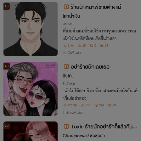
ยงนี้
ร้ายนักหนาพี่ชายต่างแม่
จบ
โลกน้ำเงิน
ดราม่า
พี่ชายต่างแม่ที่ชอบใช้ความรุนแรงเพราะเรื่อ
งฝังใจในอดีตที่เคยเกิดขึ้นกับเขา
3.4K
20
0
28
22 วันที่แล้ว
อย่าร้ายนักเลยเธอ
จบ
ฮิวโก้.
รักวัยรุ่น
“เค้าไม่ได้ชอบอ้วน ที่เราสองคนมีอะไรกัน เค้
าก็แค่อย่าลอง”
175.9K
510
774
46
1 เดือนที่แล้ว
Toxic ร้ายนักอย่ารักก็แล้วกัน
จบ
(E-Book)
Chorchorwa / ชอชอวา