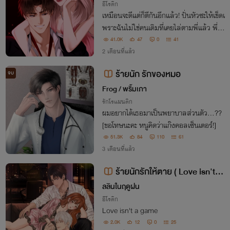
อีโรติก
เหมือนจะดีแต่ก็ตีกันอีกแล้ว! ปั่นหัวซะให้เข็ดเ
พราะฉันไม่ใช่คนเดิมที่เคยไล่ตามพี่แล้ว พี่โท
บิ…
41.0K
47
0
41
2 เดือนที่แล้ว
ร้ายนัก รักของหมอ
จบ
Frog / พริ้มเภา
รักโรแมนติก
ผมอยากได้เธอมาเป็นพยาบาลส่วนตัว...??
[ขอโทษนะคะ หนูคิดว่าแก๊งคอลเซ็นเตอร์!]
51.3K
84
110
61
3 เดือนที่แล้ว
ร้ายนักรักให้ตาย ( Love isn't a
game ) อ่านฟรี !!
ลลินในฤดูฝน
อีโรติก
Love isn't a game
2.0K
12
0
25