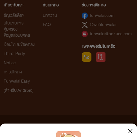
เกี่ยวกับเรา
ช่วยเหลือ
ช่องทางติดต่อ
ธัญวลัยคือ?
บทความ
tunwalai.com
นโยบายการ
FAQ
@webtunwalai
คุ้มครอง
tunwalai@ookbee.com
ข้อมูลส่วนบุคคล
เงื่อนไขและข้อตกลง
แพลตฟอร์มในเครือ
Third-Party
Notice
ดาวน์โหลด
Tunwalai Easy
(สำหรับ Android)
ข้อความที่ท่านได้อ่านจากเว็บไซต์นี้เกิดจากการเขียนโดยสาธารณชนและเผยแพร่โดยอัตโนมัติ ผู้ดูแล
เว็บไซต์แห่งนี้ไม่ได้เห็นด้วยและไม่ขอรับผิดชอบต่อข้อความใดๆ ทั้งสิ้น ดังนั้นผู้อ่านทุกท่านโปรดใช้