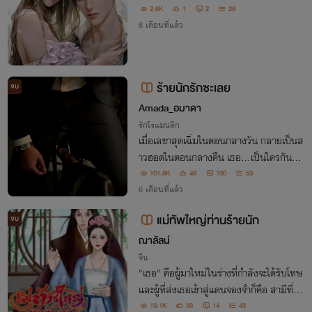
2.6K
1
2
28
6 เดือนที่แล้ว
ร้ายนักรักซะเลย
จบ
Amada_อมาดา
รักโรแมนติก
เมื่อเลขาสุดเฉิ่มในตอนกลางวัน กลายเป็นส
าวฮอตในตอนกลางคืน เธอ...เป็นใครกันแน
่?
101.8K
48
130
53
6 เดือนที่แล้ว
แม่ทัพใหญ่ท่านร้ายนัก
จบ
ณาลัลน์
จีน
"เธอ" คือผู้มาใหม่ในร่างที่กำลังจะได้รับโทษ
และผู้ที่ส่งเธอเข้าสู่แดนจองจำก็คือ สามีที่เก
ลียดชังของเจ้าของร่างเดิม เธอต้องหลบหนี
19.1K
33
14
43