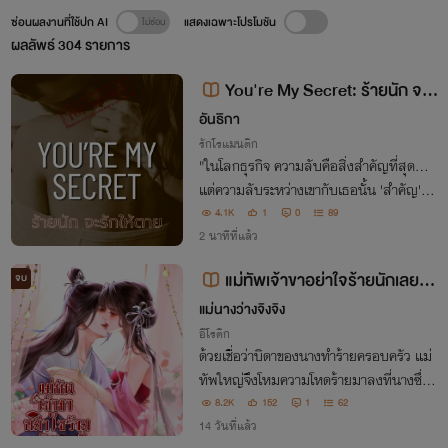
ซ่อนผลงานที่ใช้ปก AI
แสดงเฉพาะโปรโมชัน
ผลลัพธ์
304
รายการ
You're My Secret: ร้ายนัก จะรั
กให้ตาย
อันธิกา
รักโรแมนติก
"ในโลกธุรกิจ ความลับคือสิ่งสำคัญที่สุด...
แต่ความลับระหว่างเขากับเธอนั้น 'สำคัญ' ยิ่
งกว่า"
4.1K
1
0
89
2 นาทีที่แล้ว
แม่ทัพเจ้าขาอย่าใจร้ายนักเลย 1
จบ
8+
แม่นางว่างจิงจิง
อีโรติก
ด้วยเชื่อว่าบิดาของนางทำร้ายครอบครัว แม่
ทัพใหญ่จึงโหมความโหดร้ายมาลงที่นางซึ่งก
ลายเป็นผู้ชดใช้ ทั้งศักดิ์ศรีและร่องกลางกาย
8.2K
152
1
62
ต่างโดนย่ำยีจนยับเยิน เหตุใดเขาจึงใจร้ายเยี่
14 วันที่แล้ว