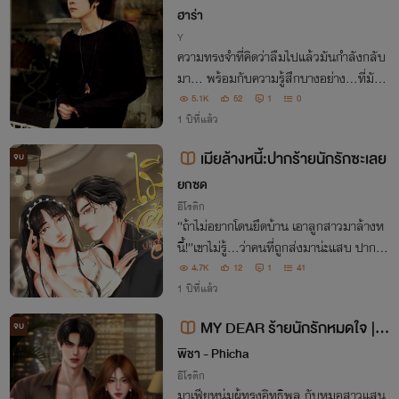
ฮาร่า
Y
ความทรงจำที่คิดว่าลืมไปแล้วมันกำลังกลับ
มา... พร้อมกับความรู้สึกบางอย่าง...ที่มันไ
ม่เคยหายไปไหนเลย
5.1K
52
1
0
1 ปีที่แล้ว
เมียล้างหนี้:ปากร้ายนักรักซะเลย
จบ
ยกซด
อีโรติก
“ถ้าไม่อยากโดนยึดบ้าน เอาลูกสาวมาล้างห
นี้!”เขาไม่รู้…ว่าคนที่ถูกส่งมาน่ะแสบ ปากห
มา และแรงยิ่งกว่าเมียเก่าเขาทุกคนรวมกัน!
4.7K
12
1
41
แล้วแบบนี้ มาเฟียจอมโหดจะรอดจาก ‘เมียล้
1 ปีที่แล้ว
างหนี้’ ได้ยังไง?
MY DEAR ร้ายนักรักหมดใจ | น
จบ
นท์xมิริน
พิชา - Phicha
อีโรติก
มาเฟียหนุ่มผู้ทรงอิทธิพล กับหมอสาวแสน