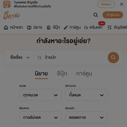
Tunwalai ธัญวลัย
เปิดแอป
เพื่อประสบการณ์ที่ดีกว่าบนมือถือ
เข้าสู่ระบบ
มาใหม่
หน้าแรก
นิยาย
อีบุ๊ก
การ์ตูน
ดรีมแชท
ธัญลิสต์
กำลังหาอะไรอยู่เอ่ย?
นิยาย
อีบุ๊ก
การ์ตูน
หมวด
สถานะจบ
ทุกหมวด
ทั้งหมด
เรียงตาม
ช่วงเวลา
การอัปเดต
ตลอดกาล