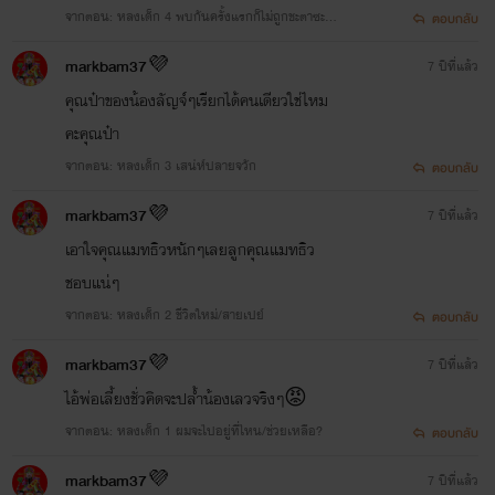
คงไม่งงนะ ติดตามกันไปเรื่อยๆ นะคะ
จากตอน: หลงเด็ก 4 พบกันครั้งแรกก็ไม่ถูกชะตาซะแ
ตอบกลับ
ล้ว
markbam37💜
7 ปีที่แล้ว
คุณป๋าของน้องลัญจ์ๆเรียกได้คนเดียวใช่ไหม
คะคุณป๋า
จากตอน: หลงเด็ก 3 เสน่ห์ปลายจวัก
ตอบกลับ
markbam37💜
7 ปีที่แล้ว
เอาใจคุณแมทธิวหนักๆเลยลูกคุณแมทธิว
ชอบแน่ๆ
จากตอน: หลงเด็ก 2 ชีวิตใหม่/สายเปย์
ตอบกลับ
markbam37💜
7 ปีที่แล้ว
ไอ้พ่อเลี้ยงชั่วคิดจะปล้ำน้องเลวจริงๆ😡
จากตอน: หลงเด็ก 1 ผมจะไปอยู่ที่ไหน/ช่วยเหลือ?
ตอบกลับ
markbam37💜
7 ปีที่แล้ว