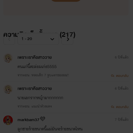
5. เมียแต่ง 2018 Nc+++ (จบแล้ว)
6. หลงเด็ก (Yaoi) Nc+++ (จบแล้ว)
ความคิดเห็นทั้งหมด (
217
)
7. แฟนฉันเป็นหนุ่มฮอต Nc+++ (จบแล้ว)
8. องค์รัชทายาทร้อนรัก (Yaoi) Nc+++ (จบแล้ว)
เพราะเราคือสาววาย
6 ปีที่แล้ว
9. บำเรอรัก บำเรอสวาท Nc+++ (จบแล้ว)
คนแก่นี้ตะล่อมเก่ง5555
10. พันธสัญญารัก (Yaoi ท้องได้) (กำลังแต่ง)
จากตอน: หลงเด็ก 7 จูบแรกของผม!!
ตอบกลับ
11. ปะป๊าของหนูอยู่ไหน (กำลังแต่ง)
เพราะเราคือสาววาย
6 ปีที่แล้ว
นายเอกรากหญ้ามากกกกกก
จากตอน: แนะนำตัวละคร
ตอบกลับ
markbam37💜
7 ปีที่แล้ว
ไรท์ได้ทำการเปลี่ยนชื่อนามปากกานะคะ หวังว่าทุกคน
ลูกชายร้ายขนาดนี้แม่มันจะร้ายขนาดไหน