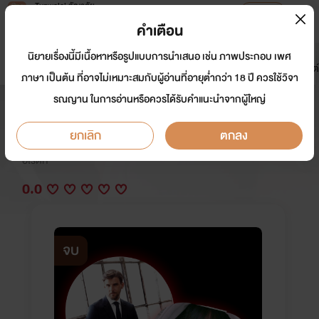
Tunwalai ธัญวลัย
เปิดแอป
เพื่อประสบการณ์ที่ดีกว่าบนมือถือ
คำเตือน
เข้าสู่ระบบ
นิยายเรื่องนี้มีเนื้อหาหรือรูปแบบการนำเสนอ เช่น ภาพประกอบ เพศ
มาใหม่
หน้าแรก
นิยาย
อีบุ๊ก
การ์ตูน
ดรีมแชท
ธัญลิสต์
ภาษา เป็นต้น ที่อาจไม่เหมาะสมกับผู้อ่านที่อายุต่ำกว่า 18 ปี ควรใช้วิจา
รณญาน ในการอ่านหรือควรได้รับคำแนะนำจากผู้ใหญ่
หลงเด็ก(Yaoi)Nc+++ จบแล้วค่ะ
ยกเลิก
ตกลง
นักเขียน:
Oxygen's
อีโรติก
0.0
จบ