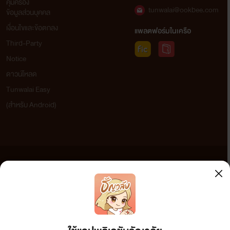
คุ้มครอง
tunwalai@ookbee.com
ข้อมูลส่วนบุคคล
เงื่อนไขและข้อตกลง
แพลตฟอร์มในเครือ
Third-Party
Notice
ดาวน์โหลด
Tunwalai Easy
(สำหรับ Android)
ข้อความที่ท่านได้อ่านจากเว็บไซต์นี้เกิดจากการเขียนโดยสาธารณชนและเผยแพร่โดยอัตโนมัติ ผู้ดูแล
เว็บไซต์แห่งนี้ไม่ได้เห็นด้วยและไม่ขอรับผิดชอบต่อข้อความใดๆ ทั้งสิ้น ดังนั้นผู้อ่านทุกท่านโปรดใช้
วิจารณญาณในการกลั่นกรองด้วยตนเอง และหากท่านพบข้อความใดๆ ที่ขัดต่อกฎหมายและศีลธรรม
กรุณาแจ้งมาที่ tunwalai@ookbee.com เพื่อทีมงานจะได้ดำเนินการในทันที ทั้งนี้ ทางเว็บไซต์ขอสงวน
ลิขสิทธิ์ตามพระราชบัญญัติลิขสิทธิ์ (ฉบับเพิ่มเติม) พ.ศ.2558