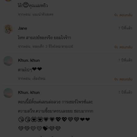
โอ้!😍คุณแมทธิว
จากตอน: แนะนำตัวละคร
ตอบกลับ
Jane
7 ปีที่แล้ว
โหห สายเปย์ของจริง ยอมใจจ้าา
จากตอน: หลงเด็ก 2 ชีวิตใหม่/สายเปย์
ตอบกลับ
Khun. khun
7 ปีที่แล้ว
ตามไปๆ❤❤
จากตอน: เรื่องใหม่
ตอบกลับ
Khun. khun
7 ปีที่แล้ว
ตอนนี้มีตั้งแต่แผนล่อลวง การเซอร์ไพรซ์และ
ความสวีท.ความซึ้งมาครบเลยยย ชอบมากกก
😘😘💟💟💗💗💖💖💙💙❤❤
💚💚💛💛💝💜💜