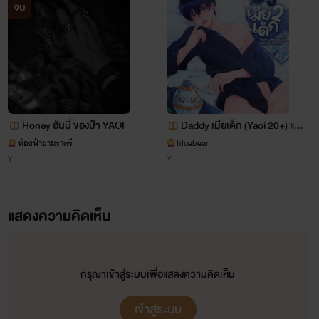
เหรียญนะคะ
จบ
ไรท์จะแต่งนิยาย ช/ญ สลับกับ นิยาย Yaoi นะคะ
>>>>>>>>>>>>>>>>>>>>>>>>>>>>>>
๋Honey ฮันนี่ ของป๋า YAOI
Daddy เมียเด็ก (Yaoi 20+) แนว
มาเฟีย (มี Ebook)
ท้องฟ้ายามราตรี
bluebear
Y
Y
ผลงานของไรท์ที่ผ่านมาและปัจจุบัน
1. หมอปากร้ายกับยัยผู้หญิงขี้ยั่ว Nc+++ (จบแล้ว)
แสดงความคิดเห็น
2. แผนมัดใจนายคู่หมั้นสุดหล่อ Nc+++ (จบแล้ว)
3. มาเฟียร้ายกับยัยซิลเดอเรลล่า Nc+++ (จบแล้ว)
กรุณาเข้าสู่ระบบเพื่อแสดงความคิดเห็น
4. (Yaoi) ร้ายนักจับกดซะเลยดีไหม!? Nc+++ (เคะท้อง
เข้าสู่ระบบ
ได้) (จบแล้ว)