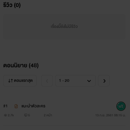
รีวิว (0)
หัวนอน แต่ในความโชคร้ายก็ยังมีความโชคดีอยู่ เพราะมีผู้ชายคน
หนึ่งยื่นมือเข้ามาช่วยเหลือและรับเขาไปอยู่ด้วย
เรื่องนี้ยังไม่มีรีวิว
“นายจะต้องอยู่ในความดูแลของฉัน”
“ให้ผมทำงานทดแทนที่คุณให้ผมมาอยู่ด้วยเถอะนะครับ”
“ไม่จำเป็น คนงานฉันเยอะแล้ว อายุแค่นี้เธอมีหน้าที่เรียนก็
ตอนนิยาย (
48
)
เรียนไป”
ตอนแรกสุด
“แต่ผม....”
“ถ้าอยากอยู่อย่างสบายๆก็อย่าขัดใจฉัน”
#1
แนะนำตัวละคร
“ครับ ผมจะยอมทำตามที่คุณบอกทุกอย่าง ผมยกร่างกาย
2.7k
5
2 หน้า
13 ก.ย. 2561 08:15 น.
ของผมให้กับคุณเพียงคนเดียว”