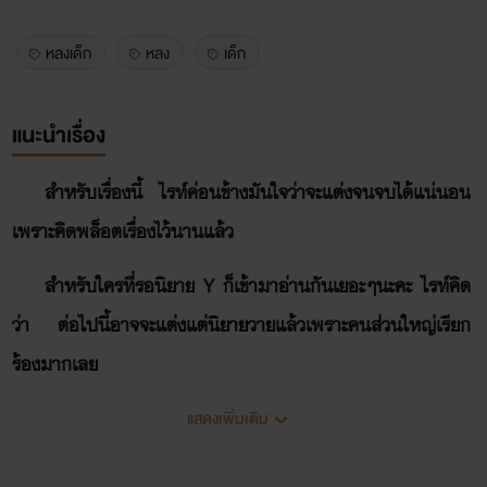
หลงเด็ก
หลง
เด็ก
แนะนำเรื่อง
สำหรับเรื่องนี้ ไรท์ค่อนข้างมันใจว่าจะแต่งจนจบได้แน่นอน
เพราะคิดพล็อตเรื่องไว้นานแล้ว
สำหรับใครที่รอนิยาย Y ก็เข้ามาอ่านกันเยอะๆนะคะ ไรท์คิด
ว่า ต่อไปนี้อาจจะแต่งแต่นิยายวายแล้วเพราะคนส่วนใหญ่เรียก
ร้องมากเลย
¥¥¥¥¥¥¥¥¥¥¥¥¥¥¥¥¥¥¥¥
แสดงเพิ่มเติม
ชีวิตของเด็กวัยรุ่นคนหนึ่งต้องหนีหัวซุกหัวซุนจนไม่มีที่ซุก