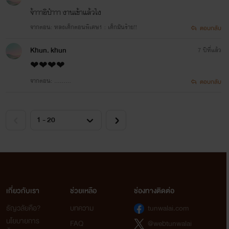
จ้าาาอิป๋าาา งานเข้าแล้วไง
จากตอน: หลงเด็กตอนพิเศษ1 : เด็กมันร้าย!!
ตอบกลับ
Khun. khun
7 ปีที่แล้ว
❤❤❤❤
จากตอน: .........
ตอบกลับ
เกี่ยวกับเรา
ช่วยเหลือ
ช่องทางติดต่อ
ธัญวลัยคือ?
บทความ
tunwalai.com
นโยบายการ
FAQ
@webtunwalai