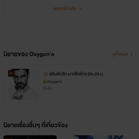
แสดงเพิ่มเติม
นิยายของ Oxygen's
ดูทั้งหมด
ไรท์ตั้งใจแต่งนิยายทุกเรื่องให้ออกมาดีที่สุด
และแก้ไขคำผิดก่อนอัพทุกตอน
สลับตัวรัก มาเฟียร้าย (Nc20+)
จบ
เพื่อไม่ให้รีดทุกท่านต้องอารมณ์เสียเวลาที่อ่านแน่นอน
Oxygen's
อีโรติก
ค่ะ
แต่อาจจะมีคำที่ไรท์ตรวจไม่หมดก็ขออภัยด้วยค่ะ
นิยายเรื่องอื่นๆ ที่เกี่ยวข้อง
ไรท์จะให้อ่านฟรี 1 วันก่อน แล้ววันต่อไปถึงจะติด