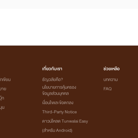
เกี่ยวกับเรา
ช่วยเหลือ
กเขียน
ธัญวลัยคือ?
บทความ
นโยบายการคุ้มครอง
ิยาย
FAQ
ข้อมูลส่วนบุคคล
ุ๊ก
เงื่อนไขและข้อตกลง
นุน
Third-Party Notice
ดาวน์โหลด Tunwalai Easy
(สำหรับ Android)