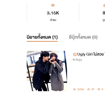
3.15K
เข้าชม
ถู
นิยายทั้งหมด (
1
)
อีบุ๊กทั้งหมด (
0
)
Ugly Girl ไม่สวย
รักวัยรุ่น
2.61K
37
2