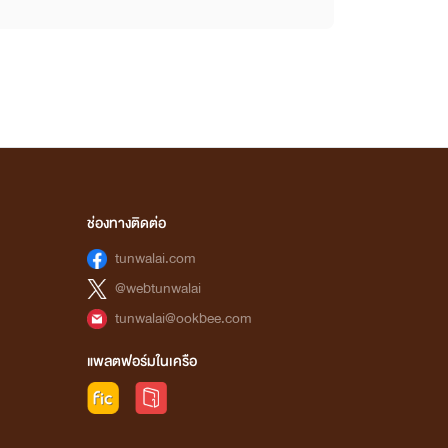
ช่องทางติดต่อ
tunwalai.com
@webtunwalai
tunwalai@ookbee.com
แพลตฟอร์มในเครือ