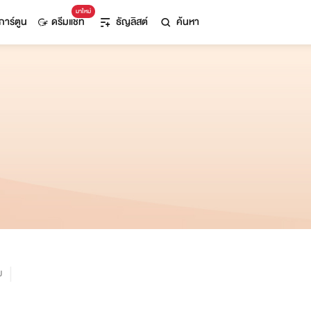
มาใหม่
การ์ตูน
ดรีมแชท
ธัญลิสต์
ค้นหา
ม