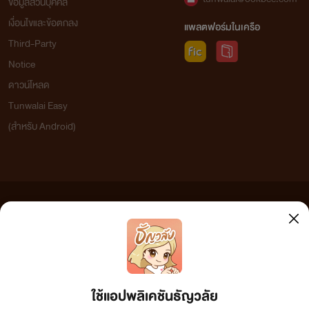
ข้อมูลส่วนบุคคล
เงื่อนไขและข้อตกลง
แพลตฟอร์มในเครือ
Third-Party
Notice
ดาวน์โหลด
Tunwalai Easy
(สำหรับ Android)
ข้อความที่ท่านได้อ่านจากเว็บไซต์นี้เกิดจากการเขียนโดยสาธารณชนและเผยแพร่โดยอัตโนมัติ ผู้ดูแล
เว็บไซต์แห่งนี้ไม่ได้เห็นด้วยและไม่ขอรับผิดชอบต่อข้อความใดๆ ทั้งสิ้น ดังนั้นผู้อ่านทุกท่านโปรดใช้
วิจารณญาณในการกลั่นกรองด้วยตนเอง และหากท่านพบข้อความใดๆ ที่ขัดต่อกฎหมายและศีลธรรม
กรุณาแจ้งมาที่ tunwalai@ookbee.com เพื่อทีมงานจะได้ดำเนินการในทันที ทั้งนี้ ทางเว็บไซต์ขอสงวน
ลิขสิทธิ์ตามพระราชบัญญัติลิขสิทธิ์ (ฉบับเพิ่มเติม) พ.ศ.2558
ใช้แอปพลิเคชันธัญวลัย