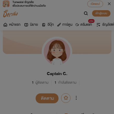
Tunwalai ธัญวลัย
เปิดแอป
เพื่อประสบการณ์ที่ดีกว่าบนมือถือ
เข้าสู่ระบบ
มาใหม่
หน้าแรก
นิยาย
อีบุ๊ก
การ์ตูน
ดรีมแชท
ธัญลิสต์
Captain G.
1
ผู้ติดตาม
1
กำลังติดตาม
ติดตาม