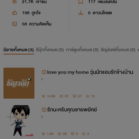
21.7K
เข้าชม
117
เพิ่มลงคลัง
198
ถูกใจ
0
ดาวน์โหลด
58
ความคิดเห็น
นิยายทั้งหมด (
3
)
อีบุ๊กทั้งหมด (
0
)
การ์ตูนทั้งหมด (
0
)
ธัญลิสต์ทั้งหมด (
0
)
love you my home วุ่นนักแอบรักข้างบ้าน
Y
14.8K
67
47
10
รักนะครับคุณชายพยัคฆ์
Y
1.8K
66
0
2