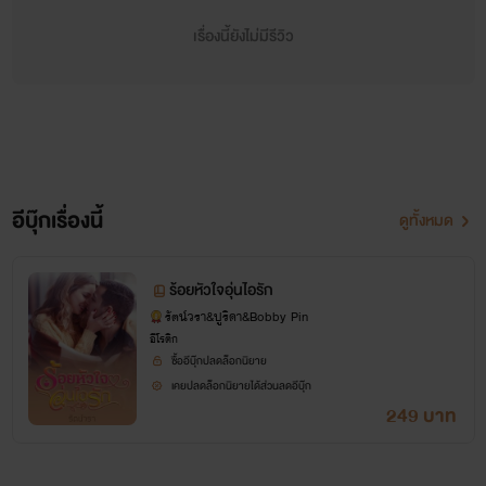
ตอแยสร้างความวุ่นวายให้ออกไปเสียก่อน
เรื่องนี้ยังไม่มีรีวิว
หน้าที่อันสำคัญนี้จะต้องยกให้กับ...
เอกราชจะทำเช่นไร จากคำขอร้องจะสานสายใยเชื่อมใจให้จอม
ขวัญรักได้หรือเปล่า หรือจะต้องกลายเป็นศัตรูที่ไม่ตายก็จะไม่
เลิกรา
อีบุ๊กเรื่องนี้
ดูทั้งหมด
ปล. เรื่องนี้รีไทร์ค่า ทำเป็นอีบุก
ร้อยหัวใจอุ่นไอรัก
เป็นเล่มเคยออกกะสนพ.แล้ว
รัตน์วรา&ปูริดา&Bobby Pin
อีโรติก
ซื้ออีบุ๊กปลดล็อกนิยาย
เคยปลดล็อกนิยายได้ส่วนลดอีบุ๊ก
249 บาท