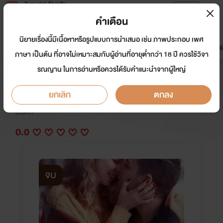
Tunwalai ธัญวลัย
เปิดแอป
เพื่อประสบการณ์ที่ดีกว่าบนมือถือ
คำเตือน
เข้าสู่ระบบ
นิยายเรื่องนี้มีเนื้อหาหรือรูปแบบการนำเสนอ เช่น ภาพประกอบ เพศ
มาใหม่
หน้าแรก
นิยาย
อีบุ๊ก
การ์ตูน
ดรีมแชท
ธัญลิสต์
ภาษา เป็นต้น ที่อาจไม่เหมาะสมกับผู้อ่านที่อายุต่ำกว่า 18 ปี ควรใช้วิจา
รณญาน ในการอ่านหรือควรได้รับคำแนะนำจากผู้ใหญ่
ร้อยหัวใจอุ่นไอรัก
ยกเลิก
ตกลง
นักเขียน:
รัตน์วรา&ปูริดา&Bobby Pin
อีโรติก
0.0
จบ