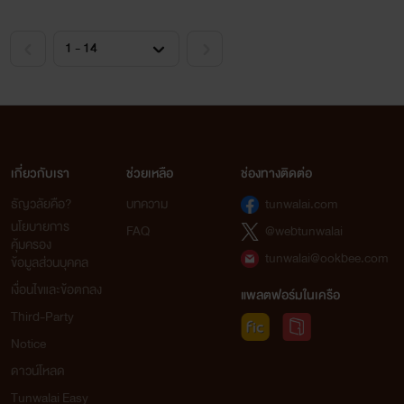
เกี่ยวกับเรา
ช่วยเหลือ
ช่องทางติดต่อ
ธัญวลัยคือ?
บทความ
tunwalai.com
นโยบายการ
FAQ
@webtunwalai
คุ้มครอง
tunwalai@ookbee.com
ข้อมูลส่วนบุคคล
เงื่อนไขและข้อตกลง
แพลตฟอร์มในเครือ
Third-Party
Notice
ดาวน์โหลด
Tunwalai Easy