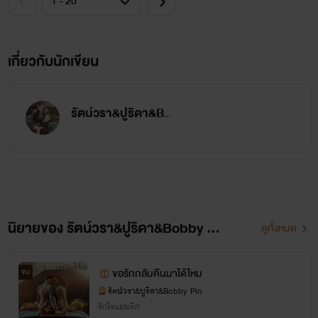
เกี่ยวกับนักเขียน
รัตน์วรา&ปูริดา&Bobby Pin
นิยายของ รัตน์วรา&ปูริดา&Bobby Pin
ดูทั้งหมด
ขอรักกลับคืนมาได้ไหม
จบ
รัตน์วรา&ปูริดา&Bobby Pin
รักโรแมนติก