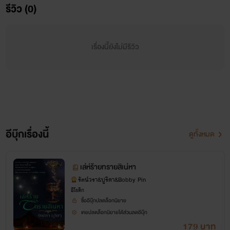
รีวิว (0)
ขวางกั้นอยู่ แต่ก็ยังกางกั้นความร้อนผ่าวจากปากหนาที่ขบเม้ม
ติ่งหูไม่ได้
เรื่องนี้ยังไม่มีรีวิว
“
ค่ะ...ค่ะ...
”
อีบุ๊กเรื่องนี้
กัญญาพัชรรีบทำตามอย่างเผลอไผล ใบหน้าขาวสวยแต่ง
ดูทั้งหมด
แต้มด้วยรอยยิ้มสดชื่นและแจ่มใส ดวงตาเป็นประกายพราวระยับ
เล่ห์ร้ายทรายสิเน่หา
ก่อนที่ดวงตากลมโตจะเบิกกว้าง เมื่อรู้ตัวว่ากำลังทำอะไรอยู่ มือ
รัตน์วรา&ปูริดา&Bobby Pin
เล็กเรียวที่ลากไล้ไปทั่วลำตัวแกร่งหยุดชะงัก ปลายเล็บแหลมคม
อีโรติก
ซื้ออีบุ๊กปลดล็อกนิยาย
จิกลงไปบนอกกว้างจนคนที่นอนเอนตัวอิงถังไม้อยู่ถึงกับสะดุ้ง
เคยปลดล็อกนิยายได้ส่วนลดอีบุ๊ก
179 บาท