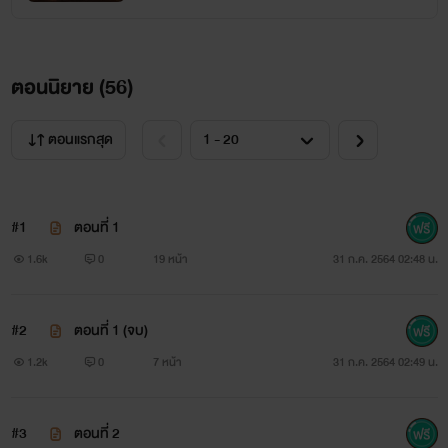
“
ทำอะไรน่ะฮะดียะห์
ตอนนิยาย (
56
)
”
ตอนแรกสุด
“
โอ๊ะ! ขอประทานอภัยเพคะองค์นาสเซอร์ หม่อมฉันเผลอคิด
#1
ตอนที่ 1
อะไรเพลินไปหน่อย
1.6k
0
19 หน้า
31 ก.ค. 2564 02:48 น.
”
#2
ตอนที่ 1 (จบ)
กัญญาพัชรรีบเอ่ยปากขอโทษ แต่ใบหน้านั้นแต่งแต้มด้วย
1.2k
0
7 หน้า
31 ก.ค. 2564 02:49 น.
รอยยิ้มจนดวงตาเป็นประกายอย่างถูกอกถูกใจ อีกทั้งมือเล็กที่
ลากไปทั่วกายใหญ่จากที่เคยแผ่วเบาและนุ่มนวลก็เป็นแรงขึ้น
#3
ตอนที่ 2