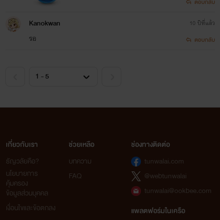
ตอบกลับ
Kanokwan
10 ปีที่แล้ว
รอ
ตอบกลับ
เกี่ยวกับเรา
ช่วยเหลือ
ช่องทางติดต่อ
ธัญวลัยคือ?
บทความ
tunwalai.com
นโยบายการ
FAQ
@webtunwalai
คุ้มครอง
tunwalai@ookbee.com
ข้อมูลส่วนบุคคล
เงื่อนไขและข้อตกลง
แพลตฟอร์มในเครือ