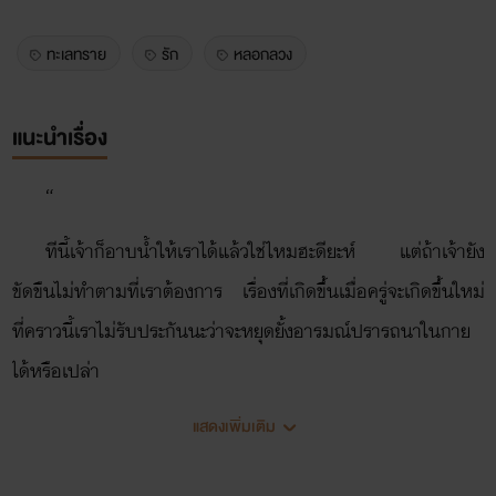
ทะเลทราย
รัก
หลอกลวง
แนะนำเรื่อง
“
ทีนี้เจ้าก็อาบน้ำให้เราได้แล้วใช่ไหมฮะดียะห์ แต่ถ้าเจ้ายัง
ขัดขืนไม่ทำตามที่เราต้องการ เรื่องที่เกิดขึ้นเมื่อครู่จะเกิดขึ้นใหม่
ที่คราวนี้เราไม่รับประกันนะว่าจะหยุดยั้งอารมณ์ปรารถนาในกาย
ได้หรือเปล่า
”
แสดงเพิ่มเติม
น้ำเสียงนุ่มทุ้มและแหบพร่าดังข้างใบหูนุ่ม ถึงจะมีผ้าเนื้อหนา