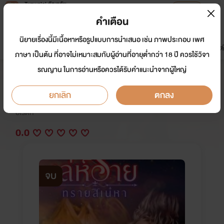
Tunwalai ธัญวลัย
เปิดแอป
เพื่อประสบการณ์ที่ดีกว่าบนมือถือ
คำเตือน
เข้าสู่ระบบ
นิยายเรื่องนี้มีเนื้อหาหรือรูปแบบการนำเสนอ เช่น ภาพประกอบ เพศ
มาใหม่
หน้าแรก
นิยาย
อีบุ๊ก
การ์ตูน
ดรีมแชท
ธัญลิสต์
ภาษา เป็นต้น ที่อาจไม่เหมาะสมกับผู้อ่านที่อายุต่ำกว่า 18 ปี ควรใช้วิจา
รณญาน ในการอ่านหรือควรได้รับคำแนะนำจากผู้ใหญ่
เล่ห์ร้ายทรายสิเน่หา (จบ)
ยกเลิก
ตกลง
นักเขียน:
รัตน์วรา&ปูริดา&Bobby Pin
อีโรติก
0.0
จบ