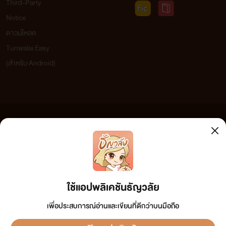
Third-Party
Notice
ดาวน์โหลด
Tunwalai Easy
(สำหรับ Android)
ข้อความที่ท่านได้อ่านจากเว็บไซต์นี้เกิดจากการเขียนโดยสาธารณชนและเผยแพร่โดยอัตโนมัติ ผู้ดูแล
เว็บไซต์แห่งนี้ไม่ได้เห็นด้วยและไม่ขอรับผิดชอบต่อข้อความใดๆ ทั้งสิ้น ดังนั้นผู้อ่านทุกท่านโปรดใช้
วิจารณญาณในการกลั่นกรองด้วยตนเอง และหากท่านพบข้อความใดๆ ที่ขัดต่อกฎหมายและศีลธรรม
กรุณาแจ้งมาที่ tunwalai@ookbee.com เพื่อทีมงานจะได้ดำเนินการในทันที ทั้งนี้ ทางเว็บไซต์ขอสงวน
ลิขสิทธิ์ตามพระราชบัญญัติลิขสิทธิ์ (ฉบับเพิ่มเติม) พ.ศ.2558
ใช้แอปพลิเคชันธัญวลัย
เพื่อประสบการณ์อ่านและเขียนที่ดีกว่าบนมือถือ