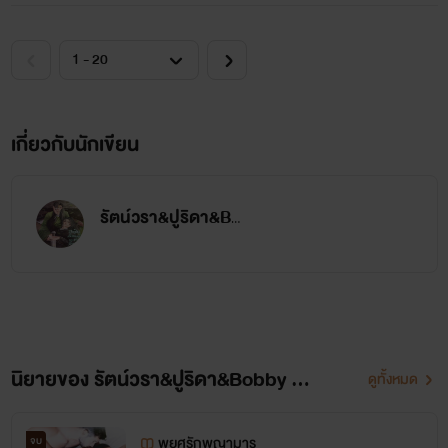
เกี่ยวกับนักเขียน
รัตน์วรา&ปูริดา&Bobby Pin
นิยายของ รัตน์วรา&ปูริดา&Bobby Pin
ดูทั้งหมด
พยศรักพญามาร
จบ