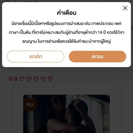
Tunwalai ธัญวลัย
เปิดแอป
เพื่อประสบการณ์ที่ดีกว่าบนมือถือ
คำเตือน
เข้าสู่ระบบ
นิยายเรื่องนี้มีเนื้อหาหรือรูปแบบการนำเสนอ เช่น ภาพประกอบ เพศ
มาใหม่
หน้าแรก
นิยาย
อีบุ๊ก
การ์ตูน
ดรีมแชท
ธัญลิสต์
ภาษา เป็นต้น ที่อาจไม่เหมาะสมกับผู้อ่านที่อายุต่ำกว่า 18 ปี ควรใช้วิจา
รณญาน ในการอ่านหรือควรได้รับคำแนะนำจากผู้ใหญ่
ทาสรักมนตราเสน่หา
ยกเลิก
ตกลง
นักเขียน:
รัตน์วรา&ปูริดา&Bobby Pin
อีโรติก
0.0
จบ