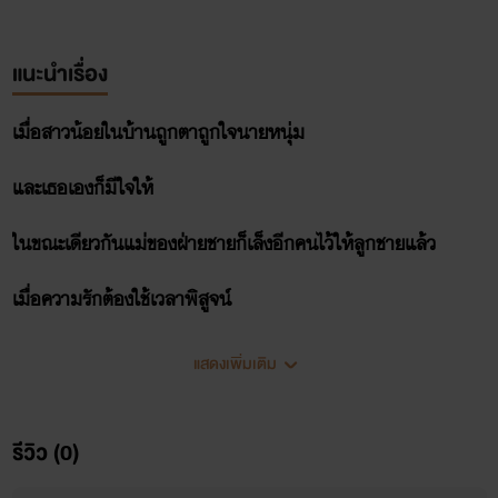
แนะนำเรื่อง
เมื่อสาวน้อยในบ้านถูกตาถูกใจนายหนุ่ม
และเธอเองก็มีใจให้
ในขณะเดียวกันแม่ของฝ่ายชายก็เล็งอีกคนไว้ให้ลูกชายแล้ว
เมื่อความรักต้องใช้เวลาพิสูจน์
เมื่อความรักจะต้องฝ่าฝันอุปสรรค
แสดงเพิ่มเติม
เขาและเธอจะผ่านพ้นไปได้หรือไม่
รีวิว (0)
!