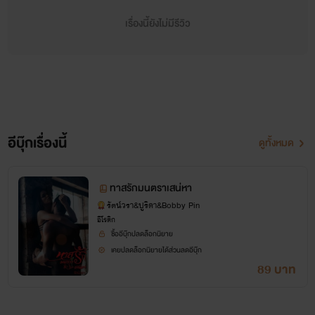
เรื่องนี้ผ่านการออกเล่มมาแล้วนะคะ
เรื่องนี้ยังไม่มีรีวิว
เป็นเรื่องไม่ยาวมาก ฝากติดตามผลงานของนักเขียนคนนี้ด้วยนะ
คะ
ผิดพลาดอย่างไร ติชมแนะนำกันได้ค่ะ
อีบุ๊กเรื่องนี้
ดูทั้งหมด
ขอบคุณค่ะ
ปูณ ปูริดา รัตน์วรา
ทาสรักมนตราเสน่หา
รัตน์วรา&ปูริดา&Bobby Pin
อีโรติก
ซื้ออีบุ๊กปลดล็อกนิยาย
เคยปลดล็อกนิยายได้ส่วนลดอีบุ๊ก
89 บาท