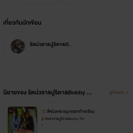
เกี่ยวกับนักเขียน
รัตน์วรา&ปูริดา&Bobby Pin
นิยายของ รัตน์วรา&ปูริดา&Bobby Pin
ดูทั้งหมด
สี่หนิงเหอ อนุภรรยาท้ายเรือน
จบ
รัตน์วรา&ปูริดา&Bobby Pin
Y