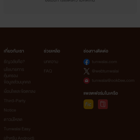
ยังไม่มีการแสดงความคิดเห็น
เกี่ยวกับเรา
ช่วยเหลือ
ช่องทางติดต่อ
ธัญวลัยคือ?
บทความ
tunwalai.com
นโยบายการ
FAQ
@webtunwalai
คุ้มครอง
tunwalai@ookbee.com
ข้อมูลส่วนบุคคล
เงื่อนไขและข้อตกลง
แพลตฟอร์มในเครือ
Third-Party
Notice
ดาวน์โหลด
Tunwalai Easy
(สำหรับ Android)