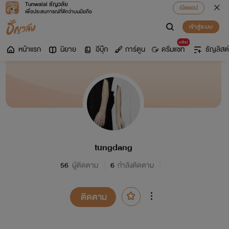
Tunwalai ธัญวลัย
เปิดแอป
เพื่อประสบการณ์ที่ดีกว่าบนมือถือ
เข้าสู่ระบบ
มาใหม่
หน้าแรก
นิยาย
อีบุ๊ก
การ์ตูน
ดรีมแชท
ธัญลิสต์
tungdang
56
ผู้ติดตาม
6
กำลังติดตาม
ติดตาม