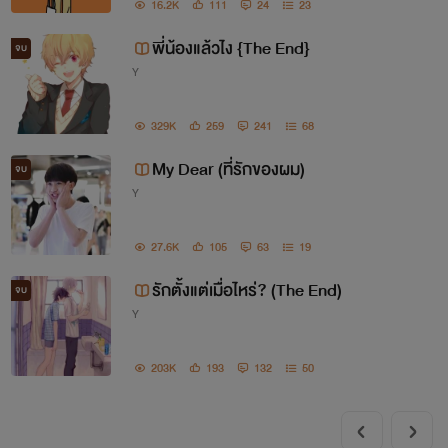
16.2K
111
24
23
พี่น้องแล้วไง {The End}
จบ
Y
329K
259
241
68
My Dear (ที่รักของผม)
จบ
Y
27.6K
105
63
19
รักตั้งแต่เมื่อไหร่? (The End)
จบ
Y
203K
193
132
50