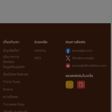
เกี่ยวกับเรา
ช่วยเหลือ
ช่องทางติดต่อ
ธัญวลัยคือ?
บทความ
tunwalai.com
นโยบายการ
FAQ
@webtunwalai
คุ้มครอง
tunwalai@ookbee.com
ข้อมูลส่วนบุคคล
เงื่อนไขและข้อตกลง
แพลตฟอร์มในเครือ
Third-Party
Notice
ดาวน์โหลด
Tunwalai Easy
(สำหรับ Android)