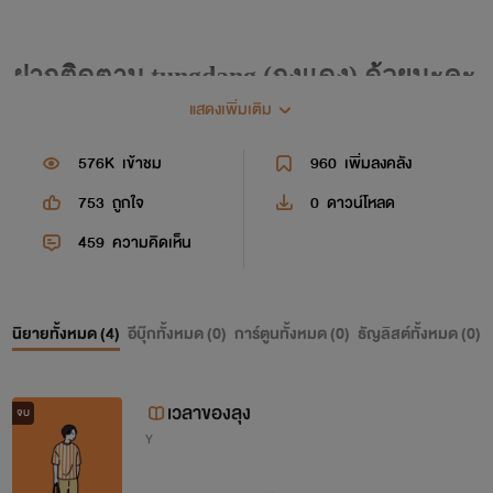
ฝากติดตาม tungdang (ถุงแดง) ด้วยนะคะ
แสดงเพิ่มเติม
ติ ชม กันได้ค่ะ หรือจะให้กำลังด้วยการ
เม้นก็ไม่ว่ากันน้า
576K
เข้าชม
960
เพิ่มลงคลัง
753
ถูกใจ
0
ดาวน์โหลด
459
ความคิดเห็น
นิยายทั้งหมด (
4
)
อีบุ๊กทั้งหมด (
0
)
การ์ตูนทั้งหมด (
0
)
ธัญลิสต์ทั้งหมด (
0
)
เวลาของลุง
จบ
Y