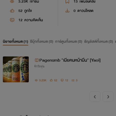
3.23K
เข้าชม
13
เพิ่มลงคลัง
52
ถูกใจ
0
ดาวน์โหลด
12
ความคิดเห็น
นิยายทั้งหมด (
1
)
อีบุ๊กทั้งหมด (
0
)
การ์ตูนทั้งหมด (
0
)
ธัญลิสต์ทั้งหมด (
0
)
Pagenumb "เมียคนหน้ามึน" [Yaoi]
รักวัยรุ่น
3.23K
52
12
3