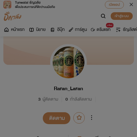
Tunwalai ธัญวลัย
เปิดแอป
เพื่อประสบการณ์ที่ดีกว่าบนมือถือ
เข้าสู่ระบบ
มาใหม่
หน้าแรก
นิยาย
อีบุ๊ก
การ์ตูน
ดรีมแชท
ธัญลิสต์
Raran_Laran
3
ผู้ติดตาม
0
กำลังติดตาม
ติดตาม