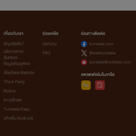
เกี่ยวกับเรา
ช่วยเหลือ
ช่องทางติดต่อ
ธัญวลัยคือ?
บทความ
tunwalai.com
นโยบายการ
FAQ
@webtunwalai
คุ้มครอง
tunwalai@ookbee.com
ข้อมูลส่วนบุคคล
เงื่อนไขและข้อตกลง
แพลตฟอร์มในเครือ
Third-Party
Notice
ดาวน์โหลด
Tunwalai Easy
(สำหรับ Android)