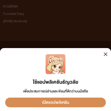
ดาวน์โหลด
Tunwalai Easy
(สำหรับ Android)
ข้อความที่ท่านได้อ่านจากเว็บไซต์นี้เกิดจากการเขียนโดยสาธารณชนและเผยแพร่โดยอัตโนมัติ ผู้ดูแล
เว็บไซต์แห่งนี้ไม่ได้เห็นด้วยและไม่ขอรับผิดชอบต่อข้อความใดๆ ทั้งสิ้น ดังนั้นผู้อ่านทุกท่านโปรดใช้
วิจารณญาณในการกลั่นกรองด้วยตนเอง และหากท่านพบข้อความใดๆ ที่ขัดต่อกฎหมายและศีลธรรม
กรุณาแจ้งมาที่ tunwalai@ookbee.com เพื่อทีมงานจะได้ดำเนินการในทันที ทั้งนี้ ทางเว็บไซต์ขอสงวน
ลิขสิทธิ์ตามพระราชบัญญัติลิขสิทธิ์ (ฉบับเพิ่มเติม) พ.ศ.2558
ใช้แอปพลิเคชันธัญวลัย
เพื่อประสบการณ์อ่านและเขียนที่ดีกว่าบนมือถือ
เปิดแอปพลิเคชัน