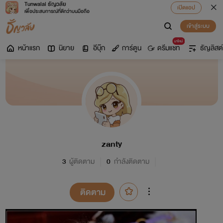
Tunwalai ธัญวลัย
เปิดแอป
เพื่อประสบการณ์ที่ดีกว่าบนมือถือ
เข้าสู่ระบบ
มาใหม่
หน้าแรก
นิยาย
อีบุ๊ก
การ์ตูน
ดรีมแชท
ธัญลิสต์
zanty
3
ผู้ติดตาม
0
กำลังติดตาม
ติดตาม