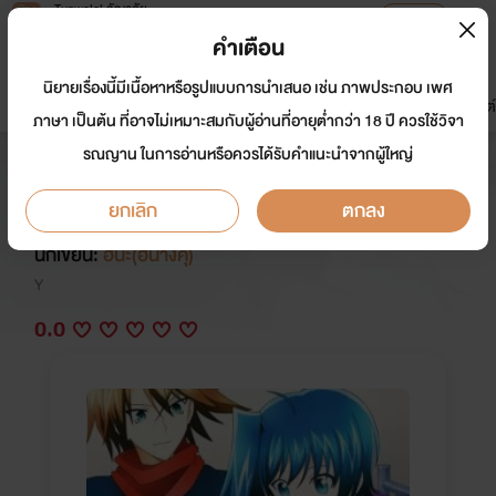
Tunwalai ธัญวลัย
เปิดแอป
เพื่อประสบการณ์ที่ดีกว่าบนมือถือ
คำเตือน
เข้าสู่ระบบ
นิยายเรื่องนี้มีเนื้อหาหรือรูปแบบการนำเสนอ เช่น ภาพประกอบ เพศ
มาใหม่
หน้าแรก
นิยาย
อีบุ๊ก
การ์ตูน
ดรีมแชท
ธัญลิสต์
ภาษา เป็นต้น ที่อาจไม่เหมาะสมกับผู้อ่านที่อายุต่ำกว่า 18 ปี ควรใช้วิจา
รณญาน ในการอ่านหรือควรได้รับคำแนะนำจากผู้ใหญ่
รักหวานๆของหนุ่ม
ซึนเดเระ(kiaxaichi)
ยกเลิก
ตกลง
นักเขียน:
ฮินะ(ฮินางิคุ)
Y
0.0