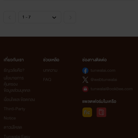
"รีบไปหาเร็นกันเถอะขอบคุณมากน่ะครับคุณเอมิ"
"จ้า"จากนั้นพวกไคก็ไปหาเร็นที่บ้านทันที
ทางด้านไอจิ
ครืน~
เกี่ยวกับเรา
ช่วยเหลือ
ช่องทางติดต่อ
"ไอจิรับสายอยู่ครับ"
ธัญวลัยคือ?
บทความ
tunwalai.com
นโยบายการ
FAQ
@webtunwalai
"[ไอจินี้ฉันเองน่ะ]"
คุ้มครอง
tunwalai@ookbee.com
ข้อมูลส่วนบุคคล
"คุณโควริน...ว่าไงบ้างครับพอจะมีเวลาบ้างมั้ยครับ"
เงื่อนไขและข้อตกลง
แพลตฟอร์มในเครือ
Third-Party
"[โชคดีมากเลยล่ะไอจิทั้งอาทิตย์นี้ฉันว่างเดี๋ยวฉันจะฝึกซ้อม
Notice
ให้นายเอง]"
ดาวน์โหลด
Tunwalai Easy