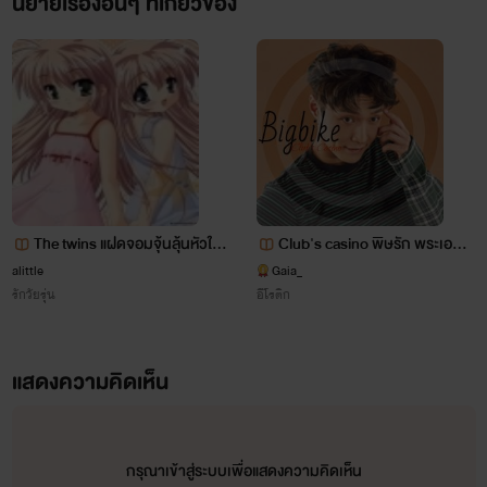
นิยายเรื่องอื่นๆ ที่เกี่ยวข้อง
"อืมไอจิจะไปแสดงที่พวกเราเคยไปแข่งที่ระดับเขตน่ะ"
"อ้อ"
"เพราะงั้นนายห้ามพลาดเด็ดขาดน่ะ"
"ไม่พลาดอยู่แล้วน่า"[ก็ไอจิอุตสาห์แสดงทั้งทีนี้น่า]ไคคิดใน
ใจก็จะอมยิ้มออกมาเล็กน้อยทำเอาคามุยที่อยู่พึ่งสังเกตเห็นถึงกับ
อึ้ง
The twins แฝดจอมจุ้นลุ้นหัวใจใ
Club's casino พิษรัก พระเอกเล
ห้รักกัน
ว ปากหมา หื่น โหด
alittle
Gaia_
"คะ.....ไคยิ้ม!!!!!"คามุยพูดพลางชี้หน้าไปที่ไคทำเอาเจ้าตัวถึง
รักวัยรุ่น
อีโรติก
กลับมาทำหน้าปกติทันที
แสดงความคิดเห็น
"มันมีปัญหาหรือไง"
"เปล่าแค่คิดว่ามีแต่[คุณพี่ไอจิ]เท่านั้นที่ทำให้นายยิ้มแบบนี้
กรุณาเข้าสู่ระบบเพื่อแสดงความคิดเห็น
ได้ก็แค่นั้น"คำที่คามุยดันไปสะกิดใจของไคเต็มๆ