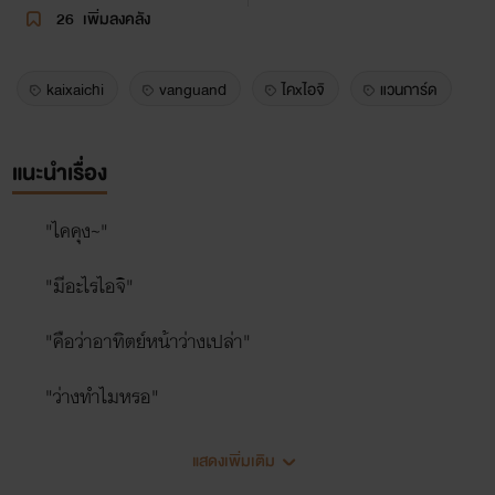
26
เพิ่มลงคลัง
kaixaichi
vanguand
ไคxไอจิ
แวนการ์ด
แนะนำเรื่อง
"ไคคุง~"
"มีอะไรไอจิ"
"คือว่าอาทิตย์หน้าว่างเปล่า"
"ว่างทำไมหรอ"
"ผมจะชวนไคคุงไปดูผมแสดงละครน่ะครับ"
แสดงเพิ่มเติม