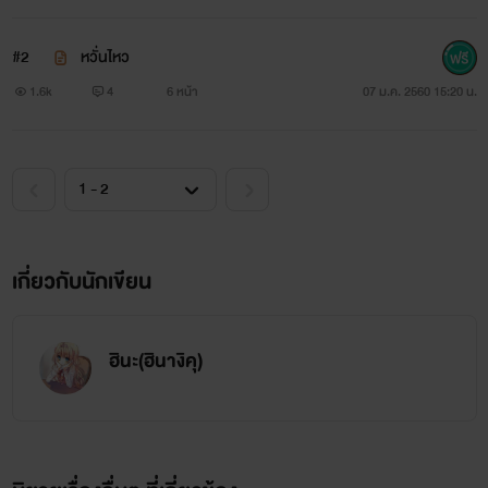
"ไม่ได้น่ะนาโอกิคุง!!!!ห้ามบอกไคคุงสิสัญญากันแล้วไม่ใช่
หรอ!!"ไอจิเผลอพูดเสียงดังทำเอาคนทั้งร้านหันมามองทั้งคู่
#2
หวั่นไหว
1.6k
4
6 หน้า
07 ม.ค. 2560 15:20 น.
"ขอโทษทีครับ"ไอจิกับนาโอกิพูดขอโทษทุกคนก่อนที่ทุก
คนในร้านจะกลับมาในสภาพปกติไอจิรีบพานาโอกิออกจากร้าน
ไปทันที
"อะไรของเขา"
เกี่ยวกับนักเขียน
"นี้ๆไคที่ไอจิมาบอกเรื่องแสดงละครเนี่ยนายรู้เปล่าว่าแสดง
ที่ไหน"
ฮินะ(ฮินางิคุ)
"จะไปรู้หรอ"
"พี่สาวช่วยตอบหมอนี้ทีได้มั้ย"