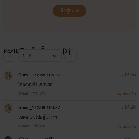
เข้าสู่ระบบ
[จริงสิไอจิทำให้เรายิ้มได้ตลอด.....เพราะหมอนั่นหรือ]ไคคิด
ในใจ
"จริงสิไอจิได้บทอะไรหรอ"มิซากิถามขึ้นทำเอาทั้งกลุ่มถึงกับ
ความคิดเห็นทั้งหมด (
7
)
เงิบทันที
"ไม่รู้สิพี่สาว"
Guest_172.68.106.27
7 ปีที่แล้ว
"สรุปไม่มีใครรู้ว่าคุณพี่ไอจิได้บทอะไรนอกจากรุ่นพี่นาโอกิ
ไคลงทุนสืบเลยหรอ!!!!
จากตอน: หวั่นไหว
สิน่ะ"
ตอบกลับ
Guest_172.68.106.27
7 ปีที่แล้ว
"เซนโด....เอมิ...."ไคพูดถึงน้องสาวของไอจิขึ้นมาทำให้มิ
รอตอนต่อไปอยู่น้าาาาา
วะ,มิซากิและคามุยหันมามอง
จากตอน: หวั่นไหว
ตอบกลับ
"ถ้าเป็นเอมิจังอาจจะรู้ก็ได้น่ะ"