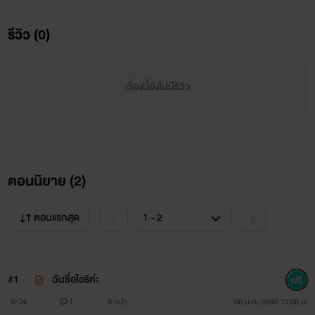
"แสดงละคร?เรื่องอะไรหรอ"
รีวิว (0)
"เอ๊ะคือ......"
"เรื่อง[รักต้องห้ามแห่งสวรรค์]น่ะสิเรื่องนี้ไอจิได้บทที่เป็นตัว
เรื่องนี้ยังไม่มีรีวิว
เด่นด้วยล่ะ"นาโอกิที่มาจากไหนไม่รู้พูดขึ้นทำเอาไอจิหน้าขึ้นมา
ทันที
"บทที่เป็นตัวเด่น?ไอจิได้บทอะไรหรอ"ไคมองไปที่ไอจิที่มีท่า
ตอนนิยาย (
2
)
ทีพิรุทสุดๆ
ตอนแรกสุด
"คือ...แบบว่ามัน......"
"ไอจิน่ะได้บท....."นาโอกำลังพูดแต่ดันโดนไอจิปิดปากเสีย
#1
ฉันชื่อไอริค่ะ
ก่อน
3k
1
8 หน้า
06 ม.ค. 2560 13:08 น.