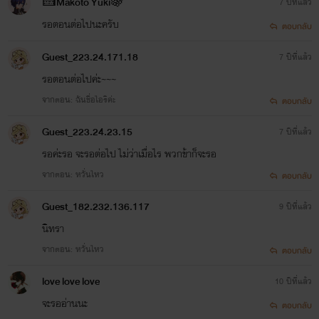
🍰Makoto Yuki🍇
7 ปีที่แล้ว
รอตอนต่อไปนะครับ
ตอบกลับ
"นั่นสิครับถ้าเป็นคุณเอมิล่ะก็"
Guest_223.24.171.18
7 ปีที่แล้ว
ณ บ้านของไอจิ
รอตอนต่อไปค่ะ~~~
จากตอน: ฉันชื่อไอริค่ะ
"เอ๋!!!!!!!"มิวะกับคามุยร้องออกมาส่วนมิซากิกับไคยืนอึ้งก็
ตอบกลับ
เพราะ
Guest_223.24.23.15
7 ปีที่แล้ว
รอค่ะรอ จะรอต่อไป ไม่ว่าเมื่อไร พวกข้าก็จะรอ
"ไอจิไม่เคยบอกเลยว่ามีการแสดงละครน่ะแถมตั้งแต่เมื่อวาน
จากตอน: หวั่นไหว
ตอบกลับ
จนถึงอาทิตย์หน้าบอกว่าขออยู่ที่บ้านเพื่อนน่ะสิ"
Guest_182.232.136.117
9 ปีที่แล้ว
"รู้มั้ยว่าไอจิเขาไปขออยู่กับใคร"
นิทรา
จากตอน: หวั่นไหว
ตอบกลับ
"เอ....คุณเร็นน่ะค่ะ"
love love love
10 ปีที่แล้ว
"แบบนี้สิถึงจะดี""มิวะทำหน้าดีใจออกมาอย่างเห็นได้ชัด
จะรออ่านนะ
ตอบกลับ