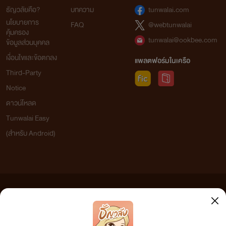
ธัญวลัยคือ?
บทความ
tunwalai.com
นโยบายการ
FAQ
@webtunwalai
คุ้มครอง
tunwalai@ookbee.com
ข้อมูลส่วนบุคคล
เงื่อนไขและข้อตกลง
แพลตฟอร์มในเครือ
Third-Party
Notice
ดาวน์โหลด
Tunwalai Easy
(สำหรับ Android)
ข้อความที่ท่านได้อ่านจากเว็บไซต์นี้เกิดจากการเขียนโดยสาธารณชนและเผยแพร่โดยอัตโนมัติ ผู้ดูแล
เว็บไซต์แห่งนี้ไม่ได้เห็นด้วยและไม่ขอรับผิดชอบต่อข้อความใดๆ ทั้งสิ้น ดังนั้นผู้อ่านทุกท่านโปรดใช้
วิจารณญาณในการกลั่นกรองด้วยตนเอง และหากท่านพบข้อความใดๆ ที่ขัดต่อกฎหมายและศีลธรรม