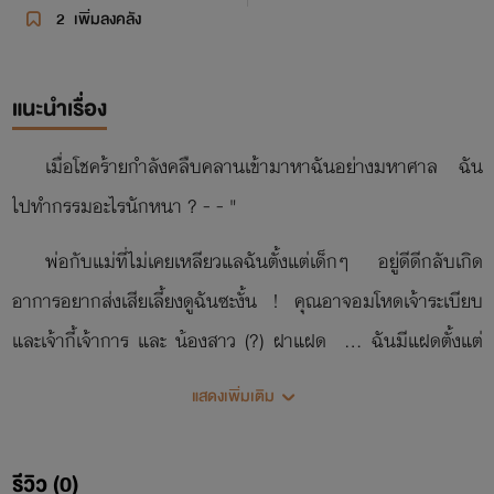
2
เพิ่มลงคลัง
แนะนำเรื่อง
เมื่อโชคร้ายกำลังคลืบคลานเข้ามาหาฉันอย่างมหาศาล ฉัน
ไปทำกรรมอะไรนักหนา ? - - "
พ่อกับแม่ที่ไม่เคยเหลียวแลฉันตั้งแต่เด็กๆ อยู่ดีดีกลับเกิด
อาการอยากส่งเสียเลี้ยงดูฉันซะงั้น ! คุณอาจอมโหดเจ้าระเบียบ
และเจ้ากี้เจ้าการ และ น้องสาว (?) ฝาแฝด ... ฉันมีแฝดตั้งแต่
เมื่อไหร่ ?? และแฟนหนุ่ม วอน - โดน - เตะ ของน้องสาวฉัน
แสดงเพิ่มเติม
อะไรกันเนี้ยยยยยย ! ทำไมชีวิตของเอมมิกาถึงได้ว่นวายนัก
ละะะะะะะะะ ??
รีวิว (0)