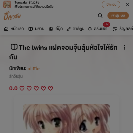
Tunwalai ธัญวลัย
เปิดแอป
เพื่อประสบการณ์ที่ดีกว่าบนมือถือ
เข้าสู่ระบบ
มาใหม่
หน้าแรก
นิยาย
อีบุ๊ก
การ์ตูน
ดรีมแชท
ธัญลิสต์
The twins แฝดจอมจุ้นลุ้นหัวใจให้รัก
กัน
นักเขียน:
alittle
รักวัยรุ่น
0.0