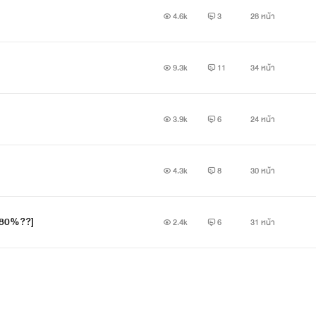
4.6k
3
28 หน้า
9.3k
11
34 หน้า
คำเตือน : นิยายเรื่องนี้เป็นแฟนฟิค
ชายรักชาย
รับมิได้กดออกเลยจ้า
3.9k
6
24 หน้า
4.3k
8
30 หน้า
 [80%??]
2.4k
6
31 หน้า
เราเอาไว้รวมฟิคสั้นต่างๆของ BTS นะค่า