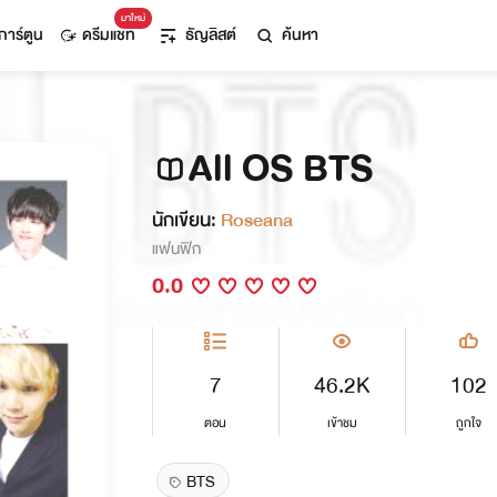
มาใหม่
การ์ตูน
ดรีมแชท
ธัญลิสต์
ค้นหา
All OS BTS
นักเขียน:
Roseana
แฟนฟิก
0.0
7
46.2K
102
ตอน
เข้าชม
ถูกใจ
BTS