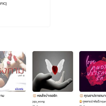
SFIC]
กาม
หลงใจบำเรอรัก
คุณอาปรารถนาร
บแล้ว)
jaja_wong
กุหลาบป่าพันปี/nija