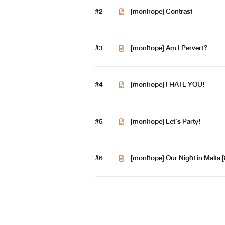
#2
[monhope] Contrast
#3
[monhope] Am I Pervert?
#4
[monhope] I HATE YOU!
#5
[monhope] Let's Party!
#6
[monhope] Our Night in Malta