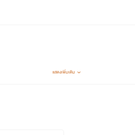
✟ แทร็กทางTwitter #
ficlovemh
✟
✟dmมาพูดคุย ติดตามได้ที่ @Khawmai_inLove✟
แสดงเพิ่มเติม