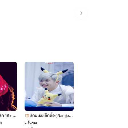
ัก 18+ (จ
รักนะยัยเด็กดื้อ ( Namjoon
มิตรภาพที่พังทลาย
xyou)
ng
L สั้นๆนะ
บางแก้ว