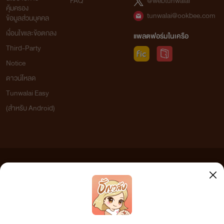
FAQ
@webtunwalai
คุ้มครอง
tunwalai@ookbee.com
ข้อมูลส่วนบุคคล
เงื่อนไขและข้อตกลง
แพลตฟอร์มในเครือ
Third-Party
Notice
ดาวน์โหลด
Tunwalai Easy
(สำหรับ Android)
ข้อความที่ท่านได้อ่านจากเว็บไซต์นี้เกิดจากการเขียนโดยสาธารณชนและเผยแพร่โดยอัตโนมัติ ผู้ดูแล
เว็บไซต์แห่งนี้ไม่ได้เห็นด้วยและไม่ขอรับผิดชอบต่อข้อความใดๆ ทั้งสิ้น ดังนั้นผู้อ่านทุกท่านโปรดใช้
วิจารณญาณในการกลั่นกรองด้วยตนเอง และหากท่านพบข้อความใดๆ ที่ขัดต่อกฎหมายและศีลธรรม
กรุณาแจ้งมาที่ tunwalai@ookbee.com เพื่อทีมงานจะได้ดำเนินการในทันที ทั้งนี้ ทางเว็บไซต์ขอสงวน
ลิขสิทธิ์ตามพระราชบัญญัติลิขสิทธิ์ (ฉบับเพิ่มเติม) พ.ศ.2558