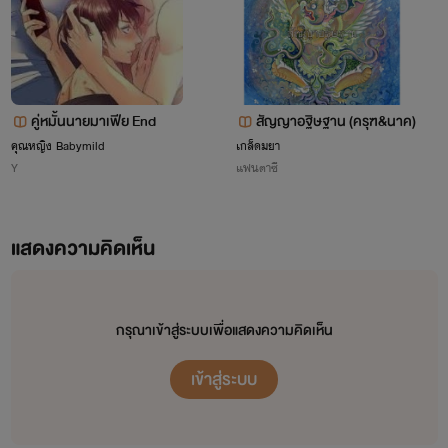
คู่หมั้นนายมาเฟีย End
สัญญาอฐิษฐาน (ครุฑ&นาค)
คุณหญิง Babymild
เกล็ดมยา
Y
แฟนตาซี
แสดงความคิดเห็น
กรุณาเข้าสู่ระบบเพื่อแสดงความคิดเห็น
เข้าสู่ระบบ