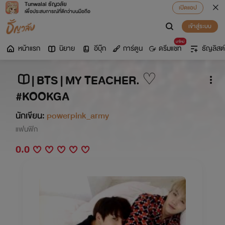
Tunwalai ธัญวลัย
เปิดแอป
เพื่อประสบการณ์ที่ดีกว่าบนมือถือ
เข้าสู่ระบบ
มาใหม่
หน้าแรก
นิยาย
อีบุ๊ก
การ์ตูน
ดรีมแชท
ธัญลิสต์
| BTS | MY TEACHER. ♡
#KOOKGA
นักเขียน:
powerpink_army
แฟนฟิก
0.0