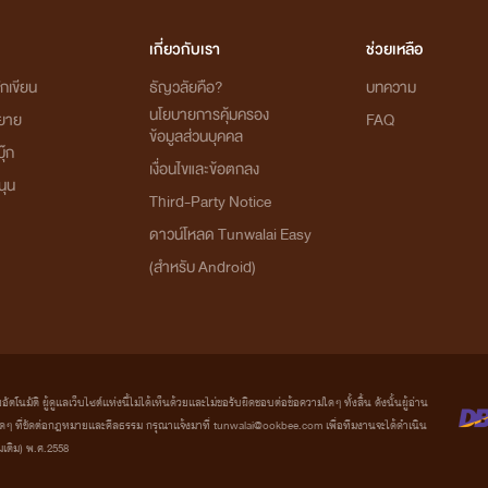
เกี่ยวกับเรา
ช่วยเหลือ
กเขียน
ธัญวลัยคือ?
บทความ
นโยบายการคุ้มครอง
ิยาย
FAQ
ข้อมูลส่วนบุคคล
ุ๊ก
เงื่อนไขและข้อตกลง
นุน
Third-Party Notice
ดาวน์โหลด Tunwalai Easy
(สำหรับ Android)
มัติ ผู้ดูแลเว็บไซต์แห่งนี้ไม่ได้เห็นด้วยและไม่ขอรับผิดชอบต่อข้อความใดๆ ทั้งสิ้น ดังนั้นผู้อ่าน
ที่ขัดต่อกฎหมายและศีลธรรม กรุณาแจ้งมาที่ tunwalai@ookbee.com เพื่อทีมงานจะได้ดำเนิน
่มเติม) พ.ศ.2558