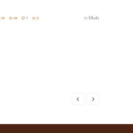
.1K
94
7
2
10 ปีที่แล้ว