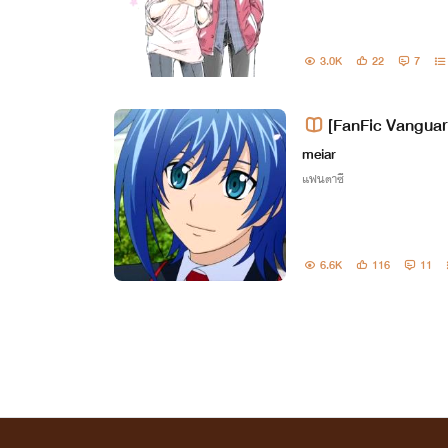
3.0K
22
7
[FanFic Vanguar
Dragon Knight-[Yao
meiar
แฟนตาซี
6.6K
116
11