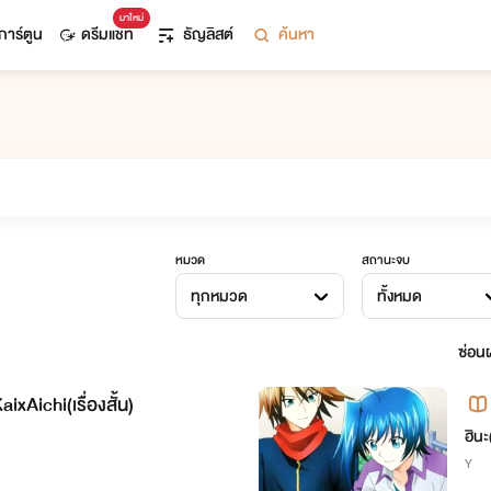
มาใหม่
การ์ตูน
ดรีมแชท
ธัญลิสต์
ค้นหา
หมวด
สถานะจบ
ทุกหมวด
ทั้งหมด
ซ่อนผ
ixAichi(เรื่องสั้น)
ฮินะ
Y