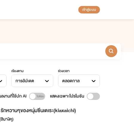
เข้าสู่ระบบ
เรียงตาม
ช่วงเวลา
การอัปเดต
ตลอดกาล
ลงานที่ใช้ปก AI
แสดงเฉพาะโปรโมชัน
รักหวานๆของหนุ่มซึนเดเระ(kiaxaichi)
(ฮินางิคุ)