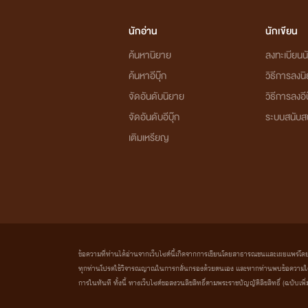
นักอ่าน
นักเขียน
ค้นหานิยาย
ลงทะเบียนนั
ค้นหาอีบุ๊ก
วิธีการลงน
จัดอันดับนิยาย
วิธีการลงอีบ
จัดอันดับอีบุ๊ก
ระบบสนับส
เติมเหรียญ
ข้อความที่ท่านได้อ่านจากเว็บไซต์นี้เกิดจากการเขียนโดยสาธารณชนและเผยแพร่โดยอัตโน
ทุกท่านโปรดใช้วิจารณญาณในการกลั่นกรองด้วยตนเอง และหากท่านพบข้อความใดๆ 
การในทันที ทั้งนี้ ทางเว็บไซต์ขอสงวนลิขสิทธิ์ตามพระราชบัญญัติลิขสิทธิ์ (ฉบับเพิ