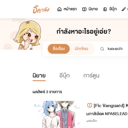
หน้าแรก
นิยาย
อีบุ๊ก
กำลังหาอะไรอยู่เอ่ย?
ชื่อเรื่อง
นักเขียน
นิยาย
อีบุ๊ก
การ์ตูน
ผลลัพธ์
3
รายการ
[Fic Vanguard] Ka
นภาสีเลือด NPASELEAD
แฟนฟิก