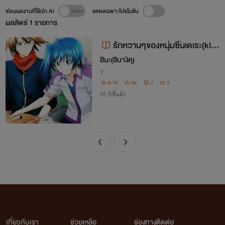
ซ่อนผลงานที่ใช้ปก AI
แสดงเฉพาะโปรโมชัน
ผลลัพธ์
1
รายการ
รักหวานๆของหนุ่มซึนเดเระ(kiax
aichi)
ฮินะ(ฮินางิคุ)
Y
8.1K
94
7
2
10 ปีที่แล้ว
เกี่ยวกับเรา
ช่วยเหลือ
ช่องทางติดต่อ