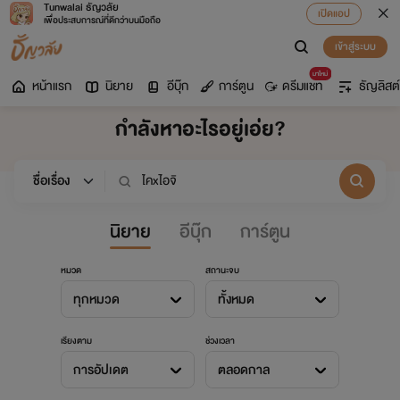
Tunwalai ธัญวลัย
เปิดแอป
เพื่อประสบการณ์ที่ดีกว่าบนมือถือ
เข้าสู่ระบบ
มาใหม่
หน้าแรก
นิยาย
อีบุ๊ก
การ์ตูน
ดรีมแชท
ธัญลิสต์
กำลังหาอะไรอยู่เอ่ย?
นิยาย
อีบุ๊ก
การ์ตูน
หมวด
สถานะจบ
ทุกหมวด
ทั้งหมด
เรียงตาม
ช่วงเวลา
การอัปเดต
ตลอดกาล