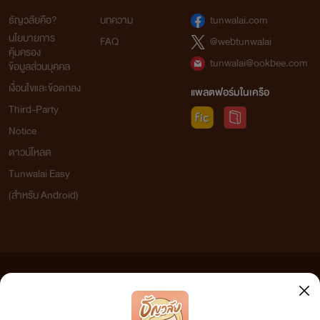
ธัญวลัยคือ?
บทความ
tunwalai.com
นโยบายการ
FAQ
@webtunwalai
คุ้มครอง
tunwalai@ookbee.com
ข้อมูลส่วนบุคคล
เงื่อนไขและข้อตกลง
แพลตฟอร์มในเครือ
Third-Party
Notice
ดาวน์โหลด
Tunwalai Easy
(สำหรับ Android)
ข้อความที่ท่านได้อ่านจากเว็บไซต์นี้เกิดจากการเขียนโดยสาธารณชนและเผยแพร่โดยอัตโนมัติ ผู้ดูแล
เว็บไซต์แห่งนี้ไม่ได้เห็นด้วยและไม่ขอรับผิดชอบต่อข้อความใดๆ ทั้งสิ้น ดังนั้นผู้อ่านทุกท่านโปรดใช้
วิจารณญาณในการกลั่นกรองด้วยตนเอง และหากท่านพบข้อความใดๆ ที่ขัดต่อกฎหมายและศีลธรรม