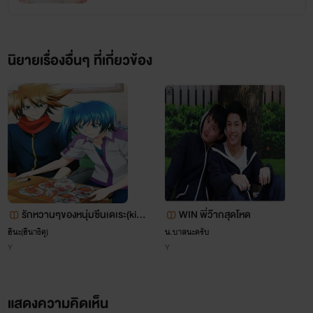
3.อาถรรพณ์สวาทเคหาสน์ภูติ
4.กลกามอาถรรพณ์มาร
นิยายเรื่องอื่นๆ ที่เกี่ยวข้อง
5.มนต์ราคะอาถรรพณ์สวาท
6.มนต์ราคะอาถรรพณ์มาร
น้ำฝนอาบสวาท Vol.3
----------
มีนามารี
นิยายแบบ stand alone จบในเรื่อง บทรักร้อนแรงตาม
www.mebmarket.com
สไตล์มีนามารี
รักหวานๆของหนุ่มซึนเดเระ(kiax
WIN พี่ว๊ากสุดโหด
น้ำฝนอาบสวาทเป็นเรื่องราวของสาวน้อยน้ำฝนกับชีวิตผจญ
aichi)
ฮินะ(ฮินางิคุ)
น.บาสนะครับ
1. เริงรักฉ่ำสวาท
Y
Y
สวาทของเธอต่อเนื่องจาก Vol.2 ค่ะ มีนามารีทดลองเขียนแบบ
2. รสสวาททาสราคิน
เป็นตอนสั้น ๆ (ดูเหมือนว่าจะ ) จนในตอน ในเล่ม 3 นี้ ชีวิตของ
แสดงความคิดเห็น
3. เรือนบุหงัน
น้ำฝนกำลังจะเกิดการเปลี่ยนแปลงบางอย่าง ตามลุ้นกันนะคะ