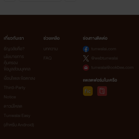
13.แม่บ้านบำเรอรัก
14.เชลยอสูร
เกี่ยวกับเรา
ช่วยเหลือ
ช่องทางติดต่อ
15.เหยื่อสวาทแดนทมิฬ เล่ม 1
ธัญวลัยคือ?
บทความ
tunwalai.com
นโยบายการ
FAQ
@webtunwalai
16.อ้อนรักแทนใจ
คุ้มครอง
tunwalai@ookbee.com
ข้อมูลส่วนบุคคล
17.เหยื่อสวาทแดนทมิฬ เล่ม 2
เงื่อนไขและข้อตกลง
แพลตฟอร์มในเครือ
Third-Party
18.ภรรยาสาวหิวรัก
Notice
19.ยั่วรักระเริงสวาท
ดาวน์โหลด
Tunwalai Easy
20.ซินดี้กับพี่เลี้ยงใจร้าย
(สำหรับ Android)
21.อุบัติสวาท