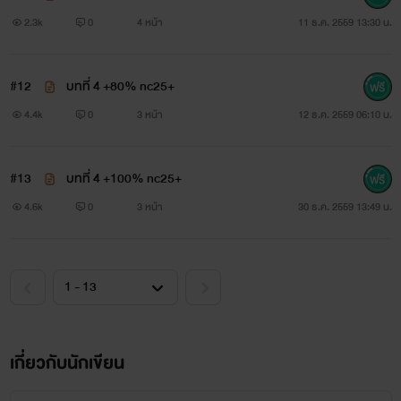
2.3k
0
4 หน้า
11 ธ.ค. 2559 13:30 น.
#12
บทที่ 4 +80% nc25+
4.4k
0
3 หน้า
12 ธ.ค. 2559 06:10 น.
น้ำฝนอาบสวาท Vol.2
#13
บทที่ 4 +100% nc25+
4.6k
0
3 หน้า
30 ธ.ค. 2559 13:49 น.
มีนามารี
www.mebmarket.com
อนิจจาชีวิตสาวน้อยน้ำฝนกับเส้นทางชีวิตที่ไม่ได้โปรยไปด้วย
กลีบกุหลาบหากสะพรั่งด้วยกลิ่นดอกซ่อนชู้เล่ม 2 นิยาย Dark
เกี่ยวกับนักเขียน
Erotica ไม่มุ้งมิ้ง