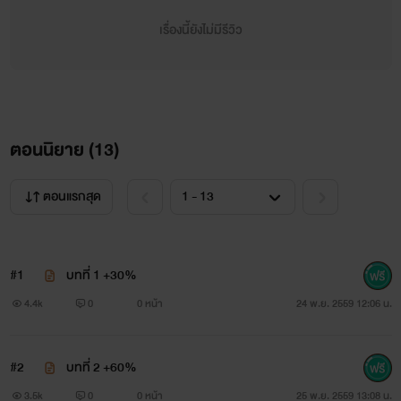
รุนแรงนะคะเป็นเรื่องในจินตนาการเท่านั้น ไม่มีความจริงปนอยู่
เรื่องนี้ยังไม่มีรีวิว
และไม่ควรทำตาม มีฉากไม่สมยอม และเกือบเป็นการข่มขืน
ดังนั้นไม่เหมาะกับรีดเดอร์ที่ชอบนางเอกรักนวลสงวนตัว หรือ
ชอบบทรักละมุนละไม
ตอนนิยาย (
13
)
ตอนแรกสุด
หากถ้ารีดเดอร์ชอบแบบดิบร้อนเจาะลึก แยกเรื่องแต่งกับความ
เป็นจริงได้ไม่นำมาปะปนกันให้เสียอารมณ์ ก็ทดลองอ่านดูได้ค่ะ
#1
บทที่ 1 +30%
4.4k
0
0 หน้า
24 พ.ย. 2559 12:06 น.
#2
บทที่ 2 +60%
3.5k
0
0 หน้า
25 พ.ย. 2559 13:08 น.