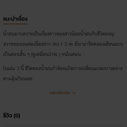
แนะนำเรื่อง
น้ำฝนอาบสวาทเป็นเรื่องราวของสาวน้อยน้ำฝนกับชีวิตผจญ
สวาทของเธอต่อเนื่องจาก Vol.1-2 ค่ะ มีนามารีทดลองเขียนแบบ
เป็นตอนสั้น ๆ (ดูเหมือนว่าจะ ) จนในตอน
ในเล่ม 3 นี้ ชีวิตของน้ำฝนกำลังจะเกิดการเปลี่ยนแปลงบางอย่าง
ตามลุ้นกันนะคะ
แสดงเพิ่มเติม
นิยายเรื่องนี้เป็นแนว
รีวิว (0)
Dark Erotica