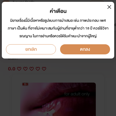
Tunwalai ธัญวลัย
เปิดแอป
เพื่อประสบการณ์ที่ดีกว่าบนมือถือ
คำเตือน
เข้าสู่ระบบ
นิยายเรื่องนี้มีเนื้อหาหรือรูปแบบการนำเสนอ เช่น ภาพประกอบ เพศ
มาใหม่
หน้าแรก
นิยาย
อีบุ๊ก
การ์ตูน
ดรีมแชท
ธัญลิสต์
ภาษา เป็นต้น ที่อาจไม่เหมาะสมกับผู้อ่านที่อายุต่ำกว่า 18 ปี ควรใช้วิจา
รณญาน ในการอ่านหรือควรได้รับคำแนะนำจากผู้ใหญ่
น้ำฝนอาบสวาท vol.3
ยกเลิก
ตกลง
นักเขียน:
มีนามารี รตีคีตา วลีมันตรา
อีโรติก
0.0