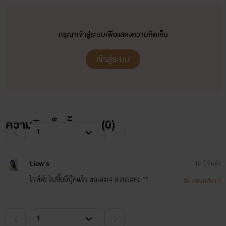
4. หวามรักข้ามดวงดาว
กรุณาเข้าสู่ระบบเพื่อแสดงความคิดเห็น
5. เถื่อนพิศวาสทาสราคี
น้ำฝนอาบสวาท Vol.3
เข้าสู่ระบบ
6. สวาทรักนางทาส
มีนามารี
7. พิศวาสฝันรัก
www.mebmarket.com
8. คริสตมาสหฤหรรษ์รัก
ความคิดเห็นทั้งหมด (
น้ำฝนอาบสวาทเป็นเรื่องราวของสาวน้อยน้ำฝนกับชีวิตผจญ
0
)
สวาทของเธอต่อเนื่องจาก Vol.2 ค่ะ มีนามารีทดลองเขียนแบบ
9. เริงลีลาคุณอาสุดสวาท
เป็นตอนสั้น ๆ (ดูเหมือนว่าจะ ) จนในตอน ในเล่ม 3 นี้ ชีวิตของ
Liew's
10 ปีที่แล้ว
10. คุณหนูวดีรำไพ
น้ำฝนกำลังจะเกิดการเปลี่ยนแปลงบางอย่าง ตามลุ้นกันนะคะ
ไรท์ค่ะ ไปซื้ออีบุ๊คแร้ว ขอเล่ม4 ด่วนนะคะ ^^
ตอบกลับ (1)
11.สะใภ้บำเรอมาร
12.พี่ชายร้ายติวรัก