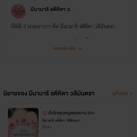
มีนามารี รตีคีตา วลีมันตรา
น้ำฝนอาบสวาท Vol.2
ไร๊ต์มี 3 นามปากกา คือ มีนามารี รตีคีตา วลีมันตรา
มีนามารี
มีผลงานออก ebook วางขายแล้วดังนี้ค่า
แสดงเพิ่มเติม
www.mebmarket.com
อนิจจาชีวิตสาวน้อยน้ำฝนกับเส้นทางชีวิตที่ไม่ได้โปรยไปด้วย
ซี่รี่ย์ชุด มนต์ซาตาน ( Satanic Lust ) แนวอีโรติก้าสยอง
กลีบกุหลาบหากสะพรั่งด้วยกลิ่นดอกซ่อนชู้เล่ม 2 นิยาย Dark
ขวัญเกรดบี บทรักดิบเถื่อนดุ ไม่เหมาะกับรี๊ดจ๋าสายอ่อน
Erotica ไม่มุ้งมิ้ง
ประกอบด้วย
นิยายของ มีนามารี รตีคีตา วลีมันตรา
ดูทั้งหมด
1.มนต์ซาตาน ตอน พลีกรรม
ยั่วรักคุณหนูแสนหวาน 25+
มีนามารี รตีคีตา วลีมันตรา
2.พร่าสวาทลวงปรารถนา
อีโรติก