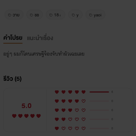
วาย
ชช
18+
y
yaoi
คำโปรย
แนะนำเรื่อง
อยู่ๆ ผมก็โดนเศรษฐีจ้องจับทำผัวเฉยเลย
รีวิว (5)
5
0
5.0
0
0
0