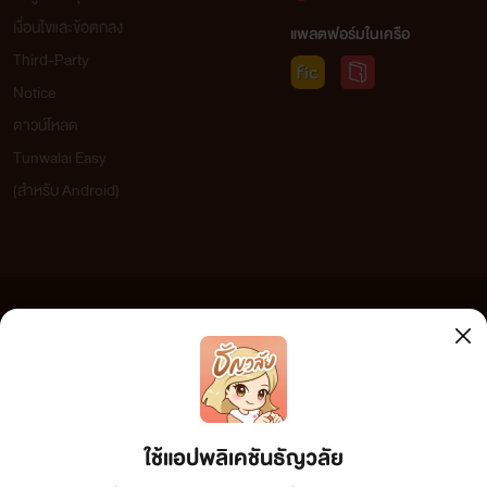
เงื่อนไขและข้อตกลง
แพลตฟอร์มในเครือ
Third-Party
Notice
ดาวน์โหลด
Tunwalai Easy
(สำหรับ Android)
ข้อความที่ท่านได้อ่านจากเว็บไซต์นี้เกิดจากการเขียนโดยสาธารณชนและเผยแพร่โดยอัตโนมัติ ผู้ดูแล
เว็บไซต์แห่งนี้ไม่ได้เห็นด้วยและไม่ขอรับผิดชอบต่อข้อความใดๆ ทั้งสิ้น ดังนั้นผู้อ่านทุกท่านโปรดใช้
วิจารณญาณในการกลั่นกรองด้วยตนเอง และหากท่านพบข้อความใดๆ ที่ขัดต่อกฎหมายและศีลธรรม
กรุณาแจ้งมาที่ tunwalai@ookbee.com เพื่อทีมงานจะได้ดำเนินการในทันที ทั้งนี้ ทางเว็บไซต์ขอสงวน
ลิขสิทธิ์ตามพระราชบัญญัติลิขสิทธิ์ (ฉบับเพิ่มเติม) พ.ศ.2558
ใช้แอปพลิเคชันธัญวลัย