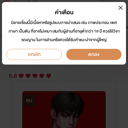
Tunwalai ธัญวลัย
เปิดแอป
เพื่อประสบการณ์ที่ดีกว่าบนมือถือ
คำเตือน
เข้าสู่ระบบ
นิยายเรื่องนี้มีเนื้อหาหรือรูปแบบการนำเสนอ เช่น ภาพประกอบ เพศ
มาใหม่
หน้าแรก
นิยาย
อีบุ๊ก
การ์ตูน
ดรีมแชท
ธัญลิสต์
ภาษา เป็นต้น ที่อาจไม่เหมาะสมกับผู้อ่านที่อายุต่ำกว่า 18 ปี ควรใช้วิจา
รณญาน ในการอ่านหรือควรได้รับคำแนะนำจากผู้ใหญ่
ติดกับหมาแก่
ยกเลิก
ตกลง
นักเขียน:
MAPRAWLOVER
นักวาด: natchaphon
Y
5.0
จบ