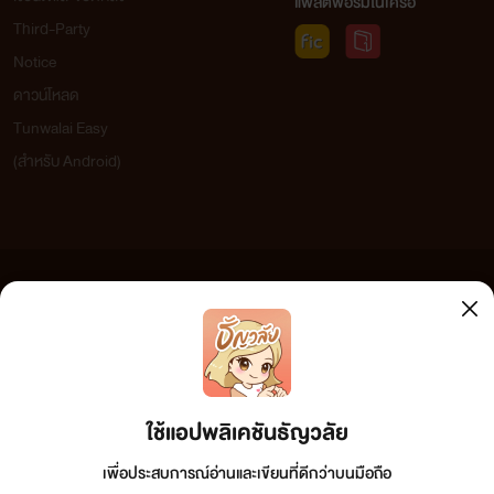
แพลตฟอร์มในเครือ
Third-Party
Notice
ดาวน์โหลด
Tunwalai Easy
(สำหรับ Android)
ข้อความที่ท่านได้อ่านจากเว็บไซต์นี้เกิดจากการเขียนโดยสาธารณชนและเผยแพร่โดยอัตโนมัติ ผู้ดูแล
เว็บไซต์แห่งนี้ไม่ได้เห็นด้วยและไม่ขอรับผิดชอบต่อข้อความใดๆ ทั้งสิ้น ดังนั้นผู้อ่านทุกท่านโปรดใช้
วิจารณญาณในการกลั่นกรองด้วยตนเอง และหากท่านพบข้อความใดๆ ที่ขัดต่อกฎหมายและศีลธรรม
กรุณาแจ้งมาที่ tunwalai@ookbee.com เพื่อทีมงานจะได้ดำเนินการในทันที ทั้งนี้ ทางเว็บไซต์ขอสงวน
ลิขสิทธิ์ตามพระราชบัญญัติลิขสิทธิ์ (ฉบับเพิ่มเติม) พ.ศ.2558
ใช้แอปพลิเคชันธัญวลัย
เพื่อประสบการณ์อ่านและเขียนที่ดีกว่าบนมือถือ