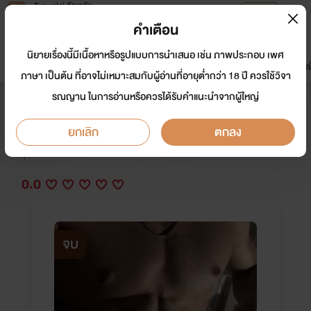
Tunwalai ธัญวลัย
เปิดแอป
เพื่อประสบการณ์ที่ดีกว่าบนมือถือ
คำเตือน
เข้าสู่ระบบ
นิยายเรื่องนี้มีเนื้อหาหรือรูปแบบการนำเสนอ เช่น ภาพประกอบ เพศ
มาใหม่
หน้าแรก
นิยาย
อีบุ๊ก
การ์ตูน
ดรีมแชท
ธัญลิสต์
ภาษา เป็นต้น ที่อาจไม่เหมาะสมกับผู้อ่านที่อายุต่ำกว่า 18 ปี ควรใช้วิจา
รณญาน ในการอ่านหรือควรได้รับคำแนะนำจากผู้ใหญ่
ห้องเช่าเร้นรัก #need to know
ยกเลิก
ตกลง
นักเขียน:
MAPRAWLOVER
Y
0.0
จบ