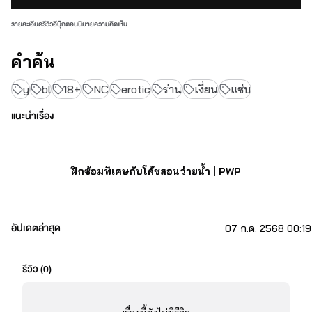
รายละเอียด
รีวิว
อีบุ๊ก
ตอนนิยาย
ความคิดเห็น
คำค้น
y
bl
18+
NC
erotic
ร่าน
เงี่ยน
แซ่บ
แนะนำเรื่อง
ฝึกซ้อมพิเศษกับโค้ชสอนว่ายน้ำ | PWP
คริส นักกีฬาว่ายน้ำมหาวิทยาลัย ต้องการชัยชนะในการแข่งระดับ
อัปเดตล่าสุด
07 ก.ค. 2568 00:19
ประเทศ จึงได้จ้างโค้ชชาวต่างชาติ ชื่อ โนอาห์ ชาวแอฟริกัน โค้ชคนนี้
ย้ายมาอยู่ไทยได้ 10 กว่าปี และมีชื่อเสียงที่สอนลูกศิษย์ให้คว้าชัยชนะมา
แล้วนับไม่ถ้วน
รีวิว (
0
)