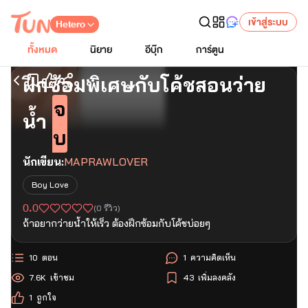
เข้าสู่ระบบ
Hetero
ทั้งหมด
นิยาย
อีบุ๊ก
การ์ตูน
ฝึกซ้อมพิเศษกับโค้ชสอนว่าย
เริ่มอ่านตอนแรก
จ
น้ำ
บ
นักเขียน:
MAPRAWLOVER
Boy Love
0.0
(
0
รีวิว)
ถ้าอยากว่ายน้ำให้เร็ว ต้องฝึกซ้อมกับโค้ชบ่อยๆ
10
ตอน
1
ความคิดเห็น
7.6K
เข้าชม
43
เพิ่มลงคลัง
1
ถูกใจ