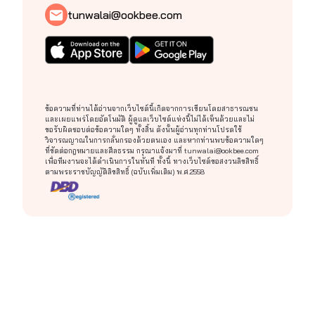
tunwalai@ookbee.com
ข้อความที่ท่านได้อ่านจากเว็บไซต์นี้เกิดจากการเขียนโดยสาธารณชน
และเผยแพร่โดยอัตโนมัติ ผู้ดูแลเว็บไซต์แห่งนี้ไม่ได้เห็นด้วยและไม่
ขอรับผิดชอบต่อข้อความใดๆ ทั้งสิ้น ดังนั้นผู้อ่านทุกท่านโปรดใช้
วิจารณญาณในการกลั่นกรองด้วยตนเอง และหากท่านพบข้อความใดๆ
ที่ขัดต่อกฎหมายและศีลธรรม กรุณาแจ้งมาที่
tunwalai@ookbee.com
เพื่อทีมงานจะได้ดำเนินการในทันที ทั้งนี้ ทางเว็บไซต์ขอสงวนลิขสิทธิ์
ตามพระราชบัญญัติลิขสิทธิ์ (ฉบับเพิ่มเติม) พ.ศ.2558