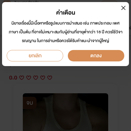
Tunwalai ธัญวลัย
เปิดแอป
เพื่อประสบการณ์ที่ดีกว่าบนมือถือ
คำเตือน
เข้าสู่ระบบ
นิยายเรื่องนี้มีเนื้อหาหรือรูปแบบการนำเสนอ เช่น ภาพประกอบ เพศ
มาใหม่
หน้าแรก
นิยาย
อีบุ๊ก
การ์ตูน
ดรีมแชท
ธัญลิสต์
ภาษา เป็นต้น ที่อาจไม่เหมาะสมกับผู้อ่านที่อายุต่ำกว่า 18 ปี ควรใช้วิจา
รณญาน ในการอ่านหรือควรได้รับคำแนะนำจากผู้ใหญ่
คนสวนครับ...คุณหนูอยากโดนรดน้ำ
ยกเลิก
ตกลง
นักเขียน:
MAPRAWLOVER
Y
0.0
จบ