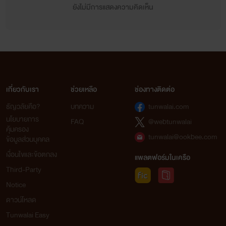
ยังไม่มีการแสดงความคิดเห็น
เกี่ยวกับเรา
ช่วยเหลือ
ช่องทางติดต่อ
ธัญวลัยคือ?
บทความ
tunwalai.com
นโยบายการ
FAQ
@webtunwalai
คุ้มครอง
tunwalai@ookbee.com
ข้อมูลส่วนบุคคล
เงื่อนไขและข้อตกลง
แพลตฟอร์มในเครือ
Third-Party
Notice
ดาวน์โหลด
Tunwalai Easy