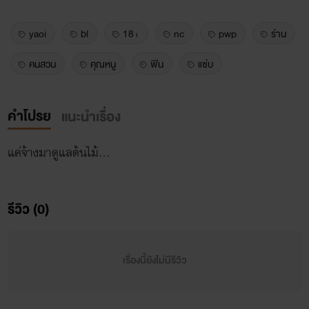
yaoi
bl
18+
nc
pwp
ร่าน
คนสวน
คุณหนู
ฟิน
แซ่บ
คำโปรย
แนะนำเรื่อง
แค่จ้างมาดูแลต้นไม้...
รีวิว (0)
เรื่องนี้ยังไม่มีรีวิว