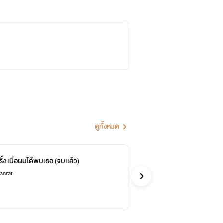
ดูทั้งหมด
้ง เมื่อผมได้พบเธอ (จบเเล้ว)
ทะ
จบ
wanrat
ตะวั
จีน