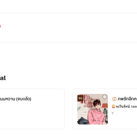
at
นมหวาน (จบเเล้ว)
ภพรักอีกครั
จบ
ตะวันรัตน์ ta
Y