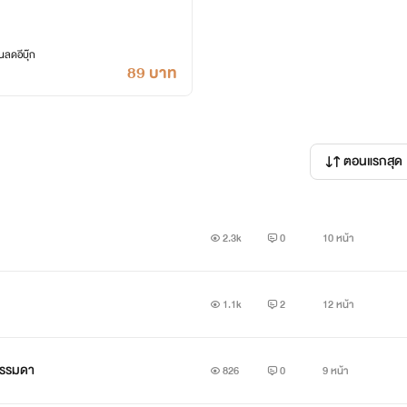
ลดอีบุ๊ก
89 บาท
ตอนแรกสุด
2.3k
0
10 หน้า
1.1k
2
12 หน้า
ลธรรมดา
826
0
9 หน้า