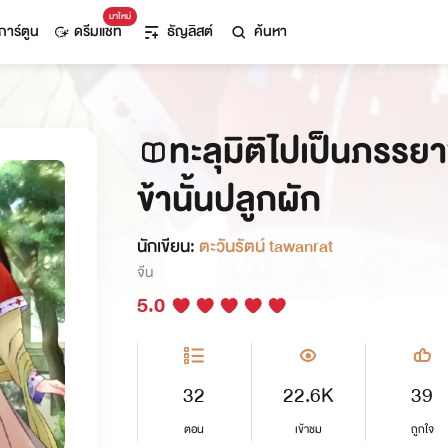
มาใหม่
การ์ตูน
ดรีมแชท
ธัญลิสต์
ค้นหา
ทะลุมิติไปเป็นภรรย
ข้านั้นปลูกผัก
นักเขียน:
ตะวันรัตน์ tawanrat
จีน
5.0
32
22.6K
39
ตอน
เข้าชม
ถูกใจ