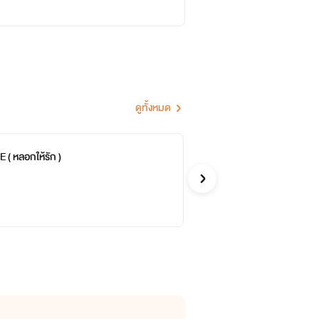
ดูทั้งหมด
( หลอกให้รัก )
Lov
จบ
กิ่งก่า
อีโรติก