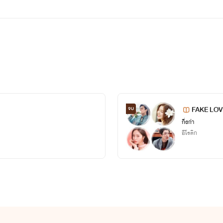
FAKE LOVE 
จบ
กิ่งก่า
อีโรติก