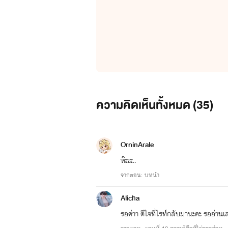
ความคิดเห็นทั้งหมด (
35
)
OrninArale
ห๊ะะะ..
จากตอน: บทนำ
Alicha
รอค่าา ดีใจที่ไรท์กลับมานะคะ รออ่านเ