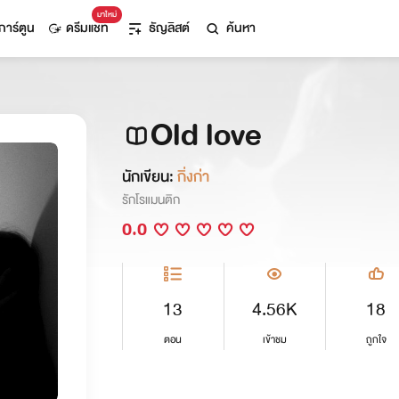
มาใหม่
การ์ตูน
ดรีมแชท
ธัญลิสต์
ค้นหา
Old love
นักเขียน:
กิ่งก่า
รักโรแมนติก
0.0
13
4.56K
18
ตอน
เข้าชม
ถูกใจ