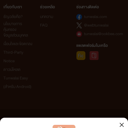
เกี่ยวกับเรา
ช่วยเหลือ
ช่องทางติดต่อ
ธัญวลัยคือ?
บทความ
tunwalai.com
นโยบายการ
FAQ
@webtunwalai
คุ้มครอง
tunwalai@ookbee.com
ข้อมูลส่วนบุคคล
เงื่อนไขและข้อตกลง
แพลตฟอร์มในเครือ
Third-Party
Notice
ดาวน์โหลด
Tunwalai Easy
(สำหรับ Android)
ข้อความที่ท่านได้อ่านจากเว็บไซต์นี้เกิดจากการเขียนโดยสาธารณชนและเผยแพร่โดยอัตโนมัติ ผู้ดูแล
เว็บไซต์แห่งนี้ไม่ได้เห็นด้วยและไม่ขอรับผิดชอบต่อข้อความใดๆ ทั้งสิ้น ดังนั้นผู้อ่านทุกท่านโปรดใช้