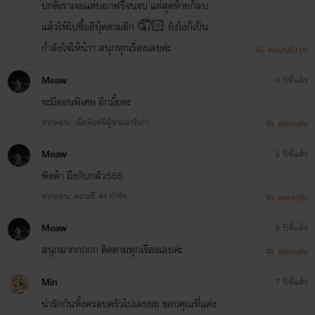
ปกติเราเจอแต่บอกฟรีจนจบ แต่สุดท้ายก้ลบ
แล้วให้ไปซื้ออีบุ้คตามอีก 🤦🏻 ยังไงก็เป็น
กำลังใจให้น้าา สนุกทุกเรื่องเลยค่ะ
ตอบกลับ (1)
Meaw
6 ปีที่แล้ว
จะมีตอนพิเศษ อีกมั้ยคะ
จากตอน: เมื่อพิงค์มีผู้ชายมาจีบ!!!
ตอบกลับ
Meaw
6 ปีที่แล้ว
พิตต้า ถึงกับกลัว555
จากตอน: ตอนที่ 44 กำจัด
ตอบกลับ
Meaw
6 ปีที่แล้ว
สนุกมากกกกก ติดตามทุกเรื่องเลยค่ะ
ตอบกลับ
Min
7 ปีที่แล้ว
น่ารักกันทั้งครอบครัวไปเลยยย ขอบคุณที่แต่ง