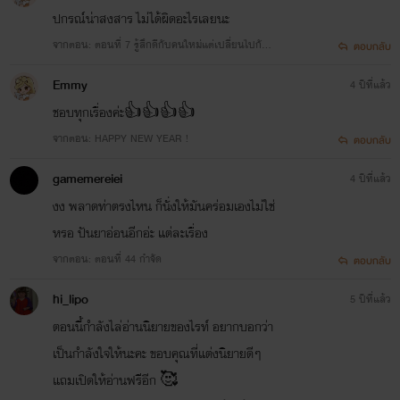
ปกรณ์น่าสงสาร ไม่ได้ผิดอะไรเลยนะ
จากตอน: ตอนที่ 7 รู้สึกดีกับคนใหม่แต่เปลี่ยนไปกับค
ตอบกลับ
นเก่า
Emmy
4 ปีที่แล้ว
ชอบทุกเรื่องค่ะ👍👍👍👍
จากตอน: HAPPY NEW YEAR !
ตอบกลับ
gamemereiei
4 ปีที่แล้ว
งง พลาดท่าตรงไหน ก็นั่งให้มันคร่อมเองไม่ใช่
หรอ ปันยาอ่อนอีกอ่ะ แต่ละเรื่อง
จากตอน: ตอนที่ 44 กำจัด
ตอบกลับ
hi_lipo
5 ปีที่แล้ว
ตอนนี้กำลังไล่อ่านนิยายของไรท์ อยากบอกว่า
เป็นกำลังใจให้นะคะ ขอบคุณที่แต่งนิยายดีๆ
แถมเปิดให้อ่านฟรีอีก 🥰