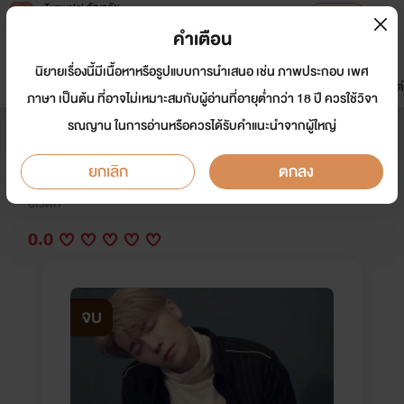
Tunwalai ธัญวลัย
เปิดแอป
เพื่อประสบการณ์ที่ดีกว่าบนมือถือ
คำเตือน
เข้าสู่ระบบ
นิยายเรื่องนี้มีเนื้อหาหรือรูปแบบการนำเสนอ เช่น ภาพประกอบ เพศ
มาใหม่
หน้าแรก
นิยาย
อีบุ๊ก
การ์ตูน
ดรีมแชท
ธัญลิสต์
ภาษา เป็นต้น ที่อาจไม่เหมาะสมกับผู้อ่านที่อายุต่ำกว่า 18 ปี ควรใช้วิจา
รณญาน ในการอ่านหรือควรได้รับคำแนะนำจากผู้ใหญ่
Love in the rain รักในสายฝน
ยกเลิก
ตกลง
นักเขียน:
กิ่งก่า
อีโรติก
0.0
จบ