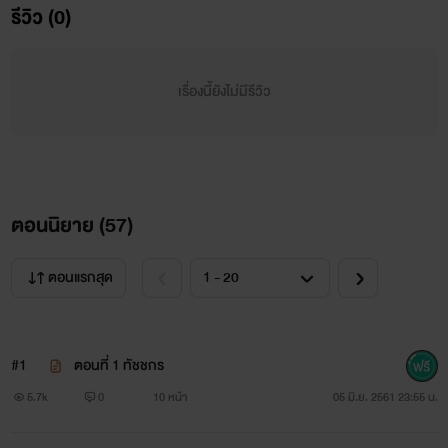
รีวิว (0)
เรื่องนี้ยังไม่มีรีวิว
แทน ทัชชกร
ตอนนิยาย (
57
)
เขาไม่เคยคิดจะมีแฟนเพราะคิดว่ามันยุ่งยาก แค่อยากจะ
ลองใจเธอเล่นเฉยๆแต่ทำไมกลับมาหวั้นไหวเสียเอง
ตอนแรกสุด
#1
ตอนที่ 1 ทัชชกร
5.7k
0
10 หน้า
05 มิ.ย. 2561 23:55 น.