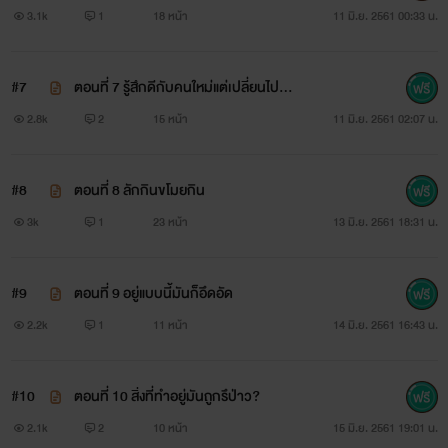
3.1k
1
18 หน้า
11 มิ.ย. 2561 00:33 น.
#7
ตอนที่ 7 รู้สึกดีกับคนใหม่แต่เปลี่ยนไปกั
พิงค์ พลอยชมพู
บคนเก่า
2.8k
2
15 หน้า
11 มิ.ย. 2561 02:07 น.
เธอมีคนรักอยู่แล้ว เธอเกลียดเขาเป็นที่สุด แต่กลับมีความ
รู้สึกบางอย่างกำลังแทรกเข้ามาทำให้พูดได้ไม่เต็มปากว่าเกลียด
#8
ตอนที่ 8 ลักกินขโมยกิน
เขาจริงๆหรือเปล่า
3k
1
23 หน้า
13 มิ.ย. 2561 18:31 น.
#9
ตอนที่ 9 อยู่แบบนี้มันก็อึดอัด
2.2k
1
11 หน้า
14 มิ.ย. 2561 16:43 น.
#10
ตอนที่ 10 สิ่งที่ทำอยู่มันถูกรึป่าว?
2.1k
2
10 หน้า
15 มิ.ย. 2561 19:01 น.