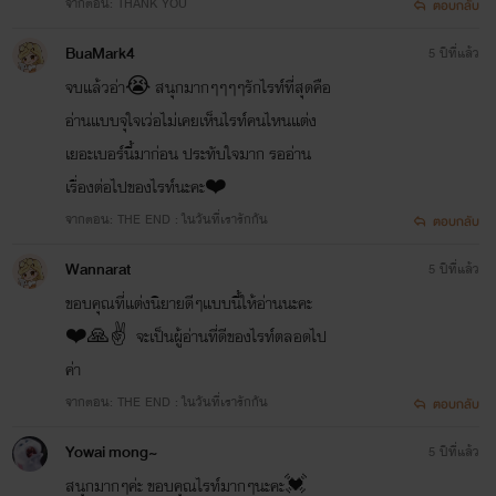
จากตอน: THANK YOU
ตอบกลับ
BuaMark4
5 ปีที่แล้ว
จบแล้วอ่า😭 สนุกมากๆๆๆๆรักไรท์ที่สุดคือ
อ่านแบบจุใจเว่อไม่เคยเห็นไรท์คนไหนแต่ง
เยอะเบอร์นี้มาก่อน ประทับใจมาก รออ่าน
เรื่องต่อไปของไรท์นะคะ❤️
จากตอน: THE END : ในวันที่เรารักกัน
ตอบกลับ
Wannarat
5 ปีที่แล้ว
ขอบคุณที่แต่งนิยายดีๆแบบนี้ให้อ่านนะคะ​
❤️🙏✌️ จะเป็นผู้อ่านที่ดีของไรท์ตลอดไป
ค่า
จากตอน: THE END : ในวันที่เรารักกัน
ตอบกลับ
Yowai mong~
5 ปีที่แล้ว
สนุกมากๆค่ะ ขอบคุณไรท์มากๆนะคะ💓