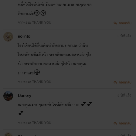
หนึ่งให้ไรท์น่ะค่ะ มีผลงานออกมาเยอะๆค่ะ รอ
ติดตามค่ะ😚😚
จากตอน: THANK YOU
ตอบกลับ
so into
5 ปีที่แล้ว
ไรท์เขียนได้ตื่นเต้นน่าติดตามบอกเลยว่าลื่น
ไหลเขียนดีแล้วน้า จะรอติดตามผลงานต่อๆไป
น้า จะรอติดตามผลงานต่อๆไปน้า ขอบคุณ
มากๆเลย🤩
จากตอน: THANK YOU
ตอบกลับ
Bunery
5 ปีที่แล้ว
ขอบคุณมากๆเลยค่ะ ไรท์เขียนดีมากก 💕💕
💕
จากตอน: THANK YOU
ตอบกลับ