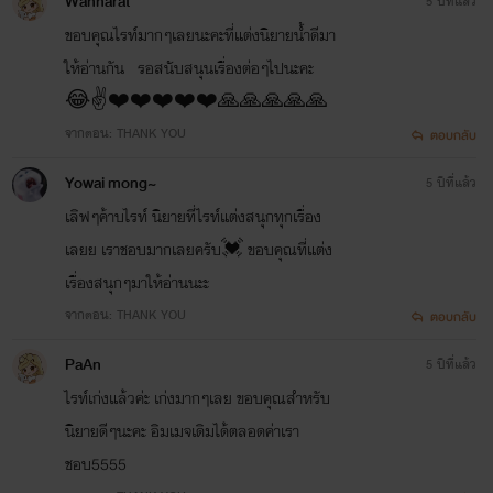
Wannarat
5 ปีที่แล้ว
ขอบคุณไรท์มากๆเลยนะคะที่แต่งนิยายน้ำดีมา
ให้อ่านกัน​ รอสนับสนุนเรื่องต่อๆไปนะคะ
😂✌️❤️❤️❤️❤️❤️🙏🙏🙏🙏🙏
จากตอน: THANK YOU
ตอบกลับ
Yowai mong~
5 ปีที่แล้ว
เลิฟๆค้าบไรท์ นิยายที่ไรท์แต่งสนุกทุกเรื่อง
เลยย เราชอบมากเลยครับ💓 ขอบคุณที่แต่ง
เรื่องสนุกๆมาให้อ่านนะะ
จากตอน: THANK YOU
ตอบกลับ
PaAn
5 ปีที่แล้ว
ไรท์เก่งแล้วค่ะ​ เก่งมากๆเลย​ ขอบคุณ​สำหรับ
นิยายดีๆนะคะ​ อิมเมจเดิมได้ตลอดค่าเรา
ชอบ5555