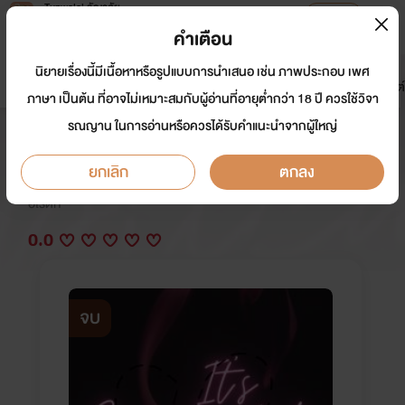
Tunwalai ธัญวลัย
เปิดแอป
เพื่อประสบการณ์ที่ดีกว่าบนมือถือ
คำเตือน
เข้าสู่ระบบ
นิยายเรื่องนี้มีเนื้อหาหรือรูปแบบการนำเสนอ เช่น ภาพประกอบ เพศ
มาใหม่
หน้าแรก
นิยาย
อีบุ๊ก
การ์ตูน
ดรีมแชท
ธัญลิสต์
ภาษา เป็นต้น ที่อาจไม่เหมาะสมกับผู้อ่านที่อายุต่ำกว่า 18 ปี ควรใช้วิจา
รณญาน ในการอ่านหรือควรได้รับคำแนะนำจากผู้ใหญ่
It's complicated!
ยกเลิก
ตกลง
นักเขียน:
กิ่งก่า
อีโรติก
0.0
จบ