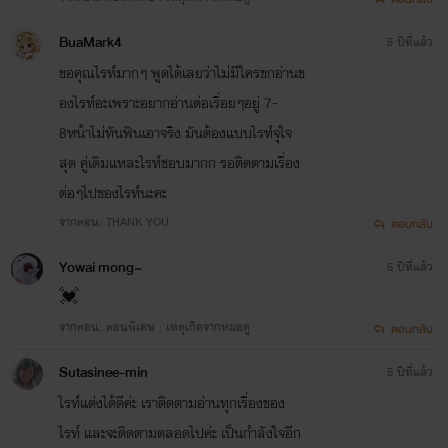
BuaMark4
5 ปีที่แล้ว
ขอคุณไรท์มากๆ พูดได้เลยว่าไม่มีใครขกอ่านข
องไรท์อะเพราะอยากอ่านต่อเรื่อยๆอยู่ 7-
8หน้าไม่ทันฟินเอาจริง มันต้องแบบไรท์จุใจ
สุด คู่เดิมแหละไรท์ชอบมากก รอติดตามเรื่อง
ต่อๆไปของไรท์นะคะ
จากตอน: THANK YOU
ตอบกลับ
Yowai mong~
5 ปีที่แล้ว
💓
จากตอน: ตอนพิเศษ : เหตุเกิดจากหมอดู
ตอบกลับ
Sutasinee-min
5 ปีที่แล้ว
ไรท์แต่งได้ดีค่ะ เราติดตามอ่านทุกเรื่องของ
ไรท์ และจะติดตามตลอดไปค่ะ เป็นกำลังใจอีก