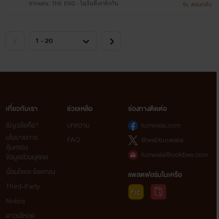
จากตอน: THE END : ในวันที่เรารักกัน
ตอบกลับ
เกี่ยวกับเรา
ช่วยเหลือ
ช่องทางติดต่อ
ธัญวลัยคือ?
บทความ
tunwalai.com
นโยบายการ
FAQ
@webtunwalai
คุ้มครอง
tunwalai@ookbee.com
ข้อมูลส่วนบุคคล
เงื่อนไขและข้อตกลง
แพลตฟอร์มในเครือ
Third-Party
Notice
ดาวน์โหลด