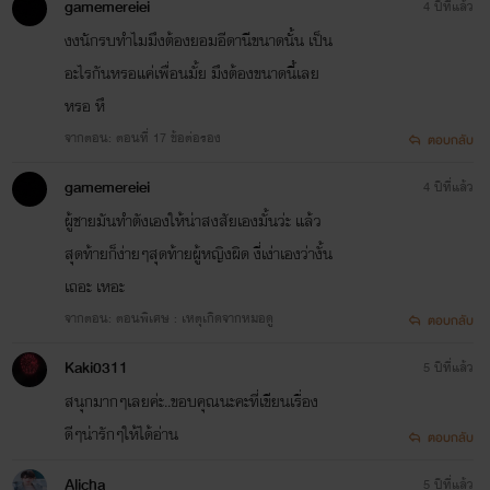
gamemereiei
4 ปีที่แล้ว
งงนักรบทำไมมึงต้องยอมอีดานีขนาดนั้น เป็น
อะไรกันหรอแค่เพื่อนมั้ย มึงต้องขนาดนี้เลย
หรอ หึ
จากตอน: ตอนที่ 17 ข้อต่อรอง
ตอบกลับ
gamemereiei
4 ปีที่แล้ว
ผู้ชายมันทำตังเองให้น่าสงสัยเองมั้นว่ะ แล้ว
สุดท้ายก็ง่ายๆสุดท้ายผู้หญิงผิด งี่เง่าเองว่างั้น
เถอะ เหอะ
จากตอน: ตอนพิเศษ : เหตุเกิดจากหมอดู
ตอบกลับ
Kaki0311
5 ปีที่แล้ว
สนุกมากๆเลยค่ะ..ขอบคุณนะคะที่เขียนเรื่อง
ดีๆน่ารักๆให้ได้อ่าน
ตอบกลับ
Alicha
5 ปีที่แล้ว