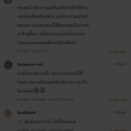
ขอบคุณไรท์มากๆนะคะที่แต่งนิยายดีๆให้อ่าน
และยังไม่ติดเหรียญด้วย แต่งยาวอ่านสะใจทุก
ตอนเลย และขอบคุณที่ใช้อิมเมจฮุนรีนมากค่ะ
เราชิปคู่นี้มาก ไม่ต้องห่วงนะคะเค้าไม่หายไป
ไหนแน่นอนจะคอยซัพพอร์ตไรท์ต่อไป
จากตอน: THANK YOU
ตอบกลับ
Sutasinee-min
5 ปีที่แล้ว
อ่านไปจุกๆค่ะ72หน้า จะหาแบบนักรบได้ที่
ไหนค่ะ อยากพรีออเดอร์ค่ะจะรีบกดcf แล้วรีบ
โอนเลยค่ะ😝😝
จากตอน: ตอนพิเศษ : เหตุเกิดจากหมอดู
ตอบกลับ
BuaMark4
5 ปีที่แล้ว
-0- เพิ่งสังเกต72หน้า ไรท์คือเดะเบส
จากตอน: ตอนพิเศษ : เหตุเกิดจากหมอดู
ตอบกลับ