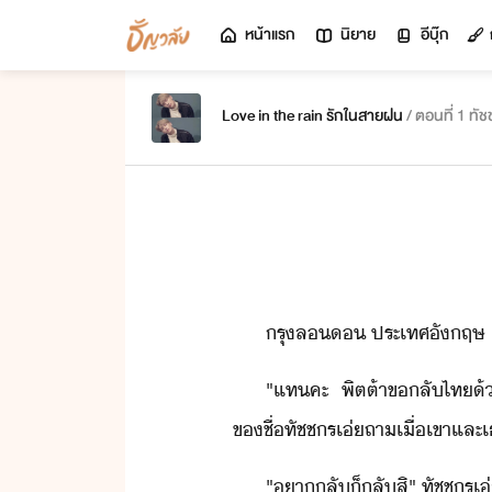
หน้าแรก
นิยาย
อีบุ๊ก
Love in the rain รักในสายฝน
/ ตอนที่ 1 ทั
รุ​ล​ ​​​ประเทศัฤษ
"​แท​คะ​ ​พิต​ต้า​ข​ลั​ไท​
ข​ชื่ทัช​ชร​เ่​ถา​เื่​เขา​และ​เธ
"​า​ลั​็​ลั​สิ​"​ ทัช​ชร​เ