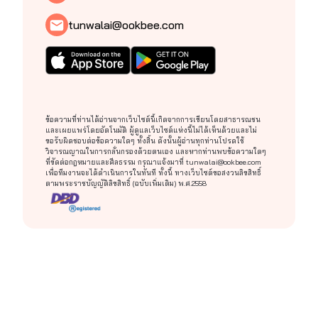
tunwalai@ookbee.com
ข้อความที่ท่านได้อ่านจากเว็บไซต์นี้เกิดจากการเขียนโดยสาธารณชน
และเผยแพร่โดยอัตโนมัติ ผู้ดูแลเว็บไซต์แห่งนี้ไม่ได้เห็นด้วยและไม่
ขอรับผิดชอบต่อข้อความใดๆ ทั้งสิ้น ดังนั้นผู้อ่านทุกท่านโปรดใช้
วิจารณญาณในการกลั่นกรองด้วยตนเอง และหากท่านพบข้อความใดๆ
ที่ขัดต่อกฎหมายและศีลธรรม กรุณาแจ้งมาที่
tunwalai@ookbee.com
เพื่อทีมงานจะได้ดำเนินการในทันที ทั้งนี้ ทางเว็บไซต์ขอสงวนลิขสิทธิ์
ตามพระราชบัญญัติลิขสิทธิ์ (ฉบับเพิ่มเติม) พ.ศ.2558