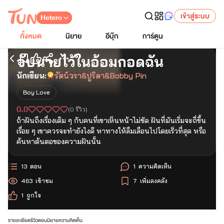
เข้าสู่ระบบ
Hetero
ทั้งหมด
นิยาย
อีบุ๊ก
การ์ตูน
จับนายไว้ในอ้อมกอดฉัน
เริ่มอ่านตอนแรก
นักเขียน:
รัตน์วรา&ปูริดา&Bobby Pin
Boy Love
0.0
(
0
รีวิว)
ถ้าฝันถึงเรื่องเดิม ๆ กับคนที่เขาเห็นหน้าไม่ชัด ฝันที่มันเริ่มจะถี่ขึ้น
เรื่อย ๆ เขาควรจะทำยังไงดี หาทางให้ลืมเลือนไปโดยเร็วที่สุด หรือ
ค้นหาต้นตอของความฝันนั้น
13
ตอน
1
ความคิดเห็น
463
เข้าชม
7
เพิ่มลงคลัง
1
ถูกใจ
รายละเอียด
รีวิว
ตอนนิยาย
ความคิดเห็น