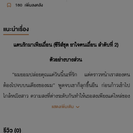
180
เพิ่มลงคลัง
แนะนำเรื่อง
แดนรักมาเฟียเถื่อน (ซีรีส์ชุด ยาใจคนเถื่อน ลำดับที่ 2)
ตัวอย่างบางส่วน
“ผมยอมปล่อยคุณแค่วันนี้นะที่รัก แต่คราวหน้าเราสองคน
ต้องไปจบบนเตียงของผม” พูดจบเขาก็ลุกขึ้นยืน ก่อนก้าวเข้าไป
ใกล้หญิงสาว ความสูงที่ต่างระดับกันทำให้เธอสูงเพียงแค่ไหล่ของ
เขา
แสดงเพิ่มเติม
“ฉันไม่มีวันไปจบกับคุณบนเตียงแน่ๆ เชิญคุณไปหาคนอื่น
รีวิว (0)
เถอะ” หญิงสาวโต้กลับเสียงแข็ง พลางปัดมือร้ายกาจนั้นออกไป