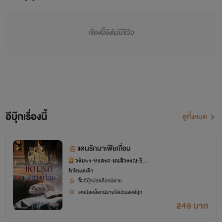
“แต่ผมต้องการคุณ” มาเฟียหนุ่มพูดด้วยน้ำเสียงดุกระด้าง
เรื่องนี้ยังไม่มีรีวิว
ความโกรธเริ่มปะทะอีกครั้งเมื่อหญิงสาวปฏิเสธอย่างไร้เยื่อใย ทั้ง
ที่ไม่เคยมีผู้หญิงคนไหนปฏิเสธเขา
“แต่ฉันไม่ต้องการผู้ชายอย่างคุณ” คนพูดเดินถอยหลังหนี
เมื่อเจ้าของร่างสูงขยับตัวเข้ามาใกล้
อีบุ๊กเรื่องนี้
ดูทั้งหมด
“แล้วผู้ชายแบบไหนล่ะที่คุณต้องการ” เขาถามเสียงกระด้าง
เช่นเดิม หากแต่แววตามีแววล้อเล่น
แดนรักมาเฟียเถื่อน
วรัมพร-หงสรถ-มนสิวรรณ-ธิชา
“ก็แบบที่ไม่ใช่คุณไง” เธอบอกเขาเสียงโกรธๆ เพราะรู้ตัวดีว่า
ร์
รักโรแมนติก
ซื้ออีบุ๊กปลดล็อกนิยาย
เธอสู้แรงผู้ชายคนนี้ไม่ได้แน่ แม้อดีตที่เธอปกปิดทุกคนเอาไว้จะ
เคยปลดล็อกนิยายได้ส่วนลดอีบุ๊ก
สร้างให้เธอแข็งแกร่ง
249 บาท