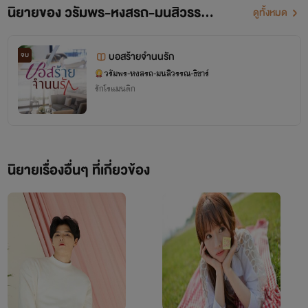
นิยายของ วรัมพร-หงสรถ-มนสิวรรณ-ธิชาร์
ดูทั้งหมด
บอสร้ายจำนนรัก
จบ
วรัมพร-หงสรถ-มนสิวรรณ-ธิชาร์
รักโรแมนติก
นิยายเรื่องอื่นๆ ที่เกี่ยวข้อง