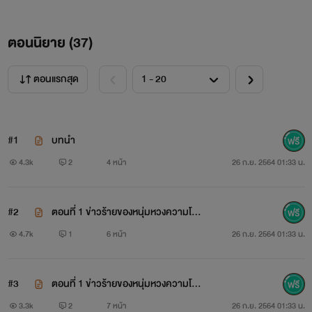
“แต่ผมเป็นผู้ชายในฝันของผู้หญิงหลายคนนะที่รัก” เขายกยอ
ตัวเองพร้อมรอยยิ้มมุมปาก ทั้งร้ายกาจและเจ้าเล่ห์ในสายตาของ
ตอนนิยาย (
37
)
เธอ
ตอนแรกสุด
“แต่ไม่ใช่ฉัน” หญิงสาวแย้งแบบไม่เสียเวลาคิด
#1
บทนำ
4.3k
2
4 หน้า
26 ก.ย. 2564 01:33 น.
#2
ตอนที่ 1 ข่าวร้ายของหนุ่มหวงความโสด
--1
4.7k
1
6 หน้า
26 ก.ย. 2564 01:33 น.
#3
ตอนที่ 1 ข่าวร้ายของหนุ่มหวงความโสด
--2
3.3k
2
7 หน้า
26 ก.ย. 2564 01:33 น.