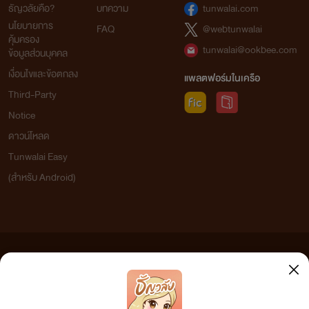
ธัญวลัยคือ?
บทความ
tunwalai.com
นโยบายการ
FAQ
@webtunwalai
คุ้มครอง
tunwalai@ookbee.com
ข้อมูลส่วนบุคคล
เงื่อนไขและข้อตกลง
แพลตฟอร์มในเครือ
Third-Party
Notice
ดาวน์โหลด
Tunwalai Easy
(สำหรับ Android)
ข้อความที่ท่านได้อ่านจากเว็บไซต์นี้เกิดจากการเขียนโดยสาธารณชนและเผยแพร่โดยอัตโนมัติ ผู้ดูแล
เว็บไซต์แห่งนี้ไม่ได้เห็นด้วยและไม่ขอรับผิดชอบต่อข้อความใดๆ ทั้งสิ้น ดังนั้นผู้อ่านทุกท่านโปรดใช้
วิจารณญาณในการกลั่นกรองด้วยตนเอง และหากท่านพบข้อความใดๆ ที่ขัดต่อกฎหมายและศีลธรรม
กรุณาแจ้งมาที่ tunwalai@ookbee.com เพื่อทีมงานจะได้ดำเนินการในทันที ทั้งนี้ ทางเว็บไซต์ขอสงวน