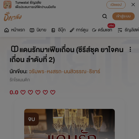
Tunwalai ธัญวลัย
เปิดแอป
เพื่อประสบการณ์ที่ดีกว่าบนมือถือ
เข้าสู่ระบบ
มาใหม่
หน้าแรก
นิยาย
อีบุ๊ก
การ์ตูน
ดรีมแชท
ธัญลิสต์
แดนรักมาเฟียเถื่อน (ซีรีส์ชุด ยาใจคน
เถื่อน ลำดับที่ 2)
นักเขียน:
วรัมพร-หงสรถ-มนสิวรรณ-ธิชาร์
รักโรแมนติก
0.0
จบ