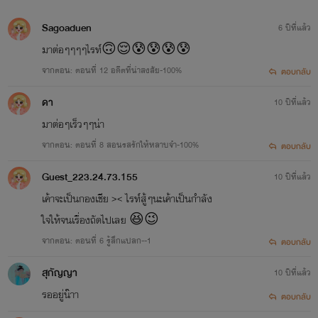
Sagoaduen
6 ปีที่แล้ว
มาต่อๆๆๆๆไรท์🙃😌😰😰😰😰
จากตอน: ตอนที่ 12 อดีตที่น่าสงสัย-100%
ตอบกลับ
ดา
10 ปีที่แล้ว
มาต่อๆเร็วๆๆน่า
จากตอน: ตอนที่ 8 สอนรสรักให้หลาบจำ-100%
ตอบกลับ
Guest_223.24.73.155
10 ปีที่แล้ว
เค้าจะเป็นกองเชีย >< ไรท์สู้ๆนะเค้าเป็นกำลัง
ใจให้จนเรื่องถัดไปเลย 😆😉
จากตอน: ตอนที่ 6 รู้สึกแปลก--1
ตอบกลับ
สุกัญญา
10 ปีที่แล้ว
รออยู่น๊าา
ตอบกลับ