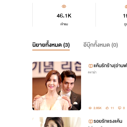
46.1K
1
เข้าชม
ถู
นิยายทั้งหมด (
3
)
อีบุ๊กทั้งหมด (
0
)
แค้นรักร้าง(อ่านฟ
ดราม่า
2.85K
11
0
รอยรักแรงแค้น