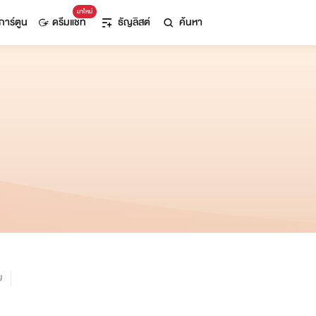
มาใหม่
การ์ตูน
ดรีมแชท
ธัญลิสต์
ค้นหา
ม