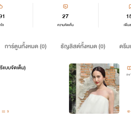
91
27
1
กใจ
ความคิดเห็น
เพิ่ม
การ์ตูนทั้งหมด (
0
)
ธัญลิสต์ทั้งหมด (
0
)
ดรีม
รีแบบจัดเต็ม)
ดรา
9