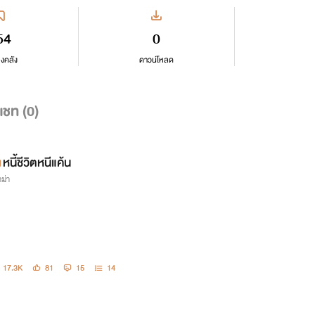
54
0
ลงคลัง
ดาวน์โหลด
แชท (
0
)
หนี้ชีวิตหนีแค้น
ม่า
17.3K
81
15
14