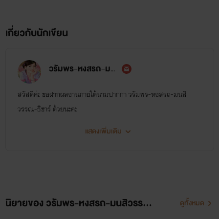
เกี่ยวกับนักเขียน
วรัมพร-หงสรถ-มนสิวรรณ-ธิชาร์
สวัสดีค่ะ ขอฝากผลงานภายใต้นามปากกา วรัมพร-หงสรถ-มนสิ
วรรณ-ธิชาร์ ด้วยนะคะ
แสดงเพิ่มเติม
นิยายของ วรัมพร-หงสรถ-มนสิวรรณ-ธิชาร์
ดูทั้งหมด