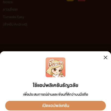
Notice
ดาวน์โหลด
Tunwalai Easy
(สำหรับ Android)
ข้อความที่ท่านได้อ่านจากเว็บไซต์นี้เกิดจากการเขียนโดยสาธารณชนและเผยแพร่โดยอัตโนมัติ ผู้ดูแล
เว็บไซต์แห่งนี้ไม่ได้เห็นด้วยและไม่ขอรับผิดชอบต่อข้อความใดๆ ทั้งสิ้น ดังนั้นผู้อ่านทุกท่านโปรดใช้
วิจารณญาณในการกลั่นกรองด้วยตนเอง และหากท่านพบข้อความใดๆ ที่ขัดต่อกฎหมายและศีลธรรม
กรุณาแจ้งมาที่ tunwalai@ookbee.com เพื่อทีมงานจะได้ดำเนินการในทันที ทั้งนี้ ทางเว็บไซต์ขอสงวน
ลิขสิทธิ์ตามพระราชบัญญัติลิขสิทธิ์ (ฉบับเพิ่มเติม) พ.ศ.2558
ใช้แอปพลิเคชันธัญวลัย
เพื่อประสบการณ์อ่านและเขียนที่ดีกว่าบนมือถือ
เปิดแอปพลิเคชัน