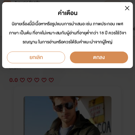
Tunwalai ธัญวลัย
เปิดแอป
เพื่อประสบการณ์ที่ดีกว่าบนมือถือ
คำเตือน
เข้าสู่ระบบ
นิยายเรื่องนี้มีเนื้อหาหรือรูปแบบการนำเสนอ เช่น ภาพประกอบ เพศ
มาใหม่
หน้าแรก
นิยาย
อีบุ๊ก
การ์ตูน
ดรีมแชท
ธัญลิสต์
ภาษา เป็นต้น ที่อาจไม่เหมาะสมกับผู้อ่านที่อายุต่ำกว่า 18 ปี ควรใช้วิจา
รณญาน ในการอ่านหรือควรได้รับคำแนะนำจากผู้ใหญ่
วายร้ายอ้อนรัก [ชุด ดุรณีเจ้าเสน่ห์]
ยกเลิก
ตกลง
นักเขียน:
วรัมพร-หงสรถ-มนสิวรรณ-ธิชาร์
อีโรติก
0.0