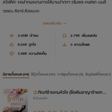
สวัสดีค่ะ ขอฝากผลงานภายใต้นามปากกา วรัมพร-หงสรถ-มนสิ
วรรณ-ธิชาร์ ด้วยนะคะ
แสดงเพิ่มเติม
3.95M
เข้าชม
2.79K
เพิ่มลงคลัง
8.65K
ถูกใจ
0
ดาวน์โหลด
3.88K
ความคิดเห็น
นิยายทั้งหมด (
64
)
อีบุ๊กทั้งหมด (
46
)
การ์ตูนทั้งหมด (
0
)
ธัญลิสต์ทั้งหมด (
0
ทัณฑ์ร้ายเกมหัวใจ (ชื่อเดิมอาญาร้ายเทพ
รักโรแมนติก
บตุรมาร)
82.8K
161
43
33