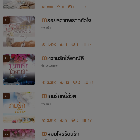
830
0
0
15
รอยสวาทพรากหัวใจ
จบ
ดราม่า
1.42K
1
1
14
หวามรักใต้อาณัติ
จบ
รักโรแมนติก
2.26K
12
2
14
เกมรักหนี้ชีวิต
จบ
ดราม่า
2.84K
9
0
17
จอมโจรร้อนรัก
จบ