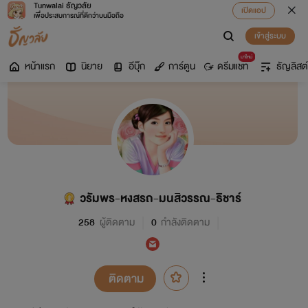
Tunwalai ธัญวลัย
เปิดแอป
เพื่อประสบการณ์ที่ดีกว่าบนมือถือ
เข้าสู่ระบบ
มาใหม่
หน้าแรก
นิยาย
อีบุ๊ก
การ์ตูน
ดรีมแชท
ธัญลิสต์
วรัมพร-หงสรถ-มนสิวรรณ-ธิชาร์
258
ผู้ติดตาม
0
กำลังติดตาม
ติดตาม