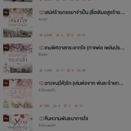
เสน่ห์ร้ายภรรยาจำเป็น (ชื่อเดิมอสูรร้ายบำ
จบ
ดราม่า
เรอสวาท)
3.63K
3
0
41
เกมพิศวาสกระชากใจ (ภาคต่อ เพลิงปราร
จบ
อีโรติก
ถนายั่วหัวใจ) e-book
1.65K
0
0
35
ฉาวจน(ได้)รัก (เล่มต่อจาก พันธะร้ายกระ
จบ
รักโรแมนติก
ตุกหัวใจ)
905
0
0
17
คืนหวามพันธนาการใจ
จบ
รักโรแมนติก