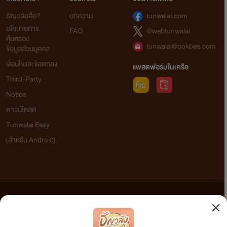
ธัญวลัยคือ?
บทความ
tunwalai.com
นโยบายการ
FAQ
@webtunwalai
คุ้มครอง
tunwalai@ookbee.com
ข้อมูลส่วนบุคคล
เงื่อนไขและข้อตกลง
แพลตฟอร์มในเครือ
Third-Party
Notice
ดาวน์โหลด
Tunwalai Easy
(สำหรับ Android)
ข้อความที่ท่านได้อ่านจากเว็บไซต์นี้เกิดจากการเขียนโดยสาธารณชนและเผยแพร่โดยอัตโนมัติ ผู้ดูแล
เว็บไซต์แห่งนี้ไม่ได้เห็นด้วยและไม่ขอรับผิดชอบต่อข้อความใดๆ ทั้งสิ้น ดังนั้นผู้อ่านทุกท่านโปรดใช้
วิจารณญาณในการกลั่นกรองด้วยตนเอง และหากท่านพบข้อความใดๆ ที่ขัดต่อกฎหมายและศีลธรรม