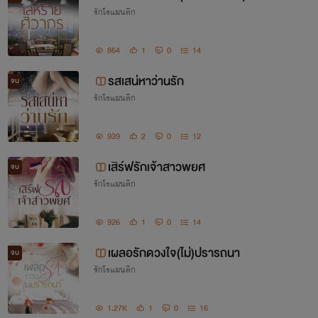
รักโรแมนติก
นทร์)
864
1
0
14
รสเสน่หาว่านรัก
จบ
รักโรแมนติก
939
2
0
12
เสิร์ฟรักเจ้าสาวพยศ
จบ
รักโรแมนติก
926
1
0
14
เผลอรักดวงใจ(ไม่)ปรารถนา
จบ
รักโรแมนติก
1.27K
1
0
16