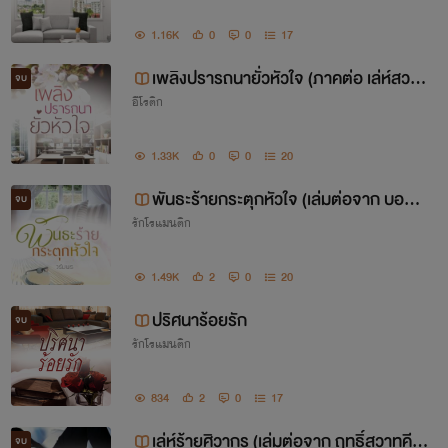
1.16K
0
0
17
เพลิงปรารถนายั่วหัวใจ (ภาคต่อ เล่ห์สวาท
จบ
อีโรติก
ล่ามหัวใจ) e-book
1.33K
0
0
20
พันธะร้ายกระตุกหัวใจ (เล่มต่อจาก บอสร้
จบ
รักโรแมนติก
ายจำนนรัก)
1.49K
2
0
20
ปริศนาร้อยรัก
จบ
รักโรแมนติก
834
2
0
17
เล่ห์ร้ายศิวากร (เล่มต่อจาก ฤทธิ์สวาทคีริ
จบ