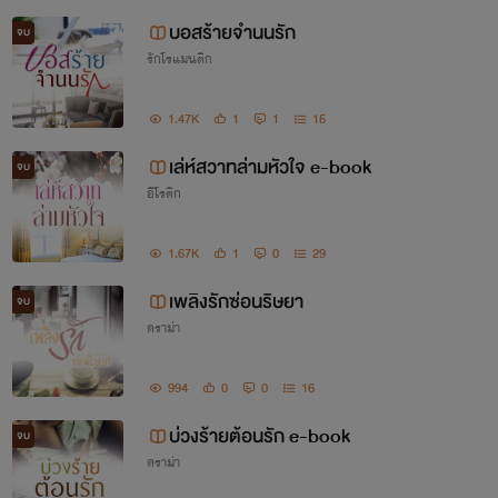
บอสร้ายจำนนรัก
จบ
รักโรแมนติก
1.47K
1
1
15
เล่ห์สวาทล่ามหัวใจ e-book
จบ
อีโรติก
1.67K
1
0
29
เพลิงรักซ่อนริษยา
จบ
ดราม่า
994
0
0
16
บ่วงร้ายต้อนรัก e-book
จบ
ดราม่า