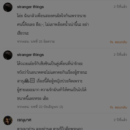
stranger things
2 ปีที่แล้ว
โอ่ย ฉันกลัวเพื่อนสองคนผิดใจกันเพราะนาย
คนนี้จังเลย ฮือ;-; ไม่เอาพล็อตน้ำเน่านี้นะ อย่า
เชียวนะ
จากตอน: บทที่ 25 ข้อความ
ตอบกลับ
stranger things
2 ปีที่แล้ว
โต้วเวยเอ๋อร์กับชิงซินเป็นคู่เพื่อนที่น่ารักอะ
หวังว่าในอนาคตจะไม่แตกคอกันเรื่องผู้ชายนะ
สาธุ🙏🏻 เรื่องนี้คือผู้หญิงป่วยจิตเพราะ
ผู้ชายเยอะมาก ความรักมันทำให้คนเป็นไปได้
ขนาดนี้เลยหรอ เฮ้อ
จากตอน: บทที่ 23 บังเอิญพบ (3)
ตอบกลับ
เรณุมาศ
2 ปีที่แล้ว
ตามมาอ่าน ลองอ่านดู ตามรีวิวคือพระเอก