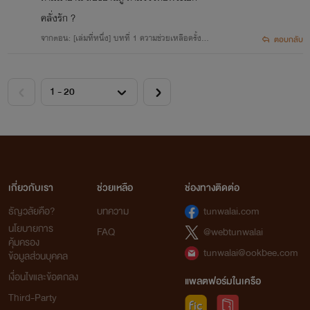
คลั่งรัก ?
จากตอน: [เล่มที่หนึ่ง] บทที่ 1 ความช่วยเหลือครั้งแล้
ตอบกลับ
วครั้งเล่าของจิ่งปั๋วยวน
เกี่ยวกับเรา
ช่วยเหลือ
ช่องทางติดต่อ
ธัญวลัยคือ?
บทความ
tunwalai.com
นโยบายการ
FAQ
@webtunwalai
คุ้มครอง
tunwalai@ookbee.com
ข้อมูลส่วนบุคคล
เงื่อนไขและข้อตกลง
แพลตฟอร์มในเครือ
Third-Party