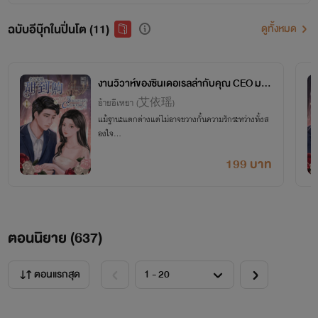
ฉบับอีบุ๊กในปิ่นโต (11)
ดูทั้งหมด
งานวิวาห์ของซินเดอเรลล่ากับคุณ CEO มา
ดนิ่ง เล่ม 1
อ้ายอีเหยา (艾依瑶)
แม้ฐานะแตกต่างแต่ไม่อาจขวางกั้นความรักระหว่างทั้งส
องใจ…
199 บาท
ตอนนิยาย (
637
)
ตอนแรกสุด