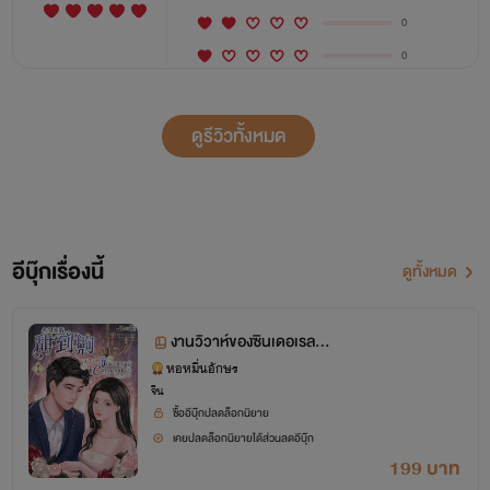
0
0
ดูรีวิวทั้งหมด
อีบุ๊กเรื่องนี้
ดูทั้งหมด
งานวิวาห์ของซินเดอเรลล่า
กับคุณ CEO มาดนิ่ง เล่ม
หอหมื่นอักษร
จีน
1 ตอนที่ 1-57
ซื้ออีบุ๊กปลดล็อกนิยาย
เคยปลดล็อกนิยายได้ส่วนลดอีบุ๊ก
199 บาท