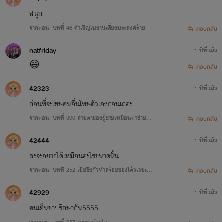
สนุก
จากตอน: บทที่ 46 คำเชิญไปงานเลี้ยงประสงค์ร้าย
ตอบกลับ
natfriday
1 ปีที่แล้ว
😃
ตอบกลับ
42323
1 ปีที่แล้ว
ก่อนที่จะโทษคนอื่นโทษตัวเองก่อนเถอะ
จากตอน: บทที่ 300 สายตาของผู้ชายเหมือนตาข่ายผื
ตอบกลับ
นหนึ่ง
42444
1 ปีที่แล้ว
ละจะอยากได้เหมือนอะไรขนาดนั้น
จากตอน: บทที่ 252 เยี่ยชิงกั๋วทำสร้อยของโต้วเวยเอ๋
ตอบกลับ
อร์พัง
42929
1 ปีที่แล้ว
คนเย็นชาปรึกษากัน5555