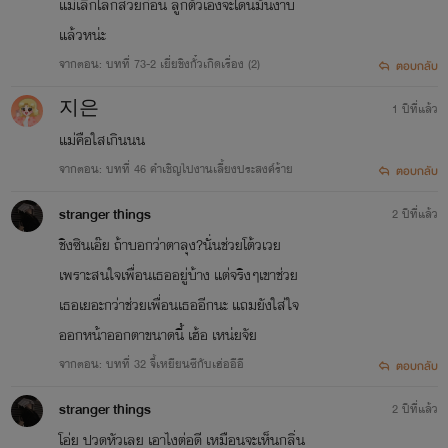
แม่เลิกโลกสวยก่อน ลูกตัวเองจะโดนมันงาบ
แล้วหน่ะ
จากตอน: บทที่ 73-2 เยี่ยชิงกั๋วเกิดเรื่อง (2)
ตอบกลับ
지은
1 ปีที่แล้ว
แม่คือใสเกินนน
จากตอน: บทที่ 46 คำเชิญไปงานเลี้ยงประสงค์ร้าย
ตอบกลับ
stranger things
2 ปีที่แล้ว
ชิงซินเอ๊ย ถ้าบอกว่าตาลุง?นั่นช่วยโต้วเวย
เพราะสนใจเพื่อนเธออยู่บ้าง แต่จริงๆเขาช่วย
เธอเยอะกว่าช่วยเพื่อนเธออีกนะ แถมยังใส่ใจ
ออกหน้าออกตาขนาดนี้ เฮ้อ เหน่ยจัย
จากตอน: บทที่ 32 จี้เหยียนซีกับเฮ่ออีอี
ตอบกลับ
stranger things
2 ปีที่แล้ว
โอ่ย ปวดหัวเลย เอาไงต่อดี เหมือนจะเห็นกลิ่น