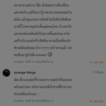
ดราม่ามาแต่ไกล โอ๊ย ฉันไม่อยากเห็นเพื่อน
แตกคอกัน แต่ก็อยากรู้ว่าพระนางจะลงเอยกัน
ยังไง แล้วคุณประธานจิ่งทำไมถึงดีกับชิงซินข
นาดนี้ ไปตกหลุมรักตั้งแต่ตอนไหน ถ้าบอกรัก
แรกพบมันจะต้องใส่ใจขนาดนี้เลยหรอ คาใจ
แต่ก็กลัวเวยเอ๋อร์กับชิงซินกลายเป็นเพื่อนรัก
หักเหลี่ยมโหดอะ อ้ากๆๆๆๆ จะบ้าตายแล้ว ส่ง
คนอื่นมาคู่กับโต้วเวยเถอะ 🥲
จากตอน: บทที่ 31 ช่วยเหลือกัน (3)
ตอบกลับ
stranger things
2 ปีที่แล้ว
เฮ้อ โต้วเวยเอ๋อร์ก็น่าสงสาร ขออย่าให้เธอเจอ
อะไรแย่ๆเลย หวังว่าเธอจะมีเจ้าชายขี่ม้าขาวมา
ช่วยเหมือนกันนะ;-;
จากตอน: บทที่ 29 ช่วยเหลือกัน (1)
ตอบกลับ