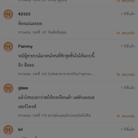
จากตอน: บทที่ 237 ภรรยาผู้ดุดัน
ตอบกลับ
42323
1 ปีที่แล้ว
ท้องแน่เลยยย
จากตอน: บทที่ 187 ฉันคิดถึงคุณ
ตอบกลับ
Pammy
1 ปีที่แล้ว
จะมีผู้ชายบนโลกคนไหนที่ซักชุดชั้นในให้แบบนี้
อีก ฮือออ
จากตอน: บทที่ 182 ไปส่งอาหารกลางวันบำรุงกระเพ
ตอบกลับ
าะให้จิ่งปั๋วยวน (1)
glass
1 ปีที่แล้ว
แล้วไหนบอกว่าตะให้บทเรียนเค้า แต่ตัวเองมส
เซอร์ไพรซ์
จากตอน: บทที่ 178 ความโรแมนติกบนรถไฟใต้ดิน
ตอบกลับ
lol
1 ปีที่แล้ว