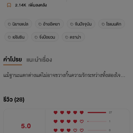
2.14K
เพิ่มลงคลัง
นิยายแปล
อ้ายอีเหยา
จีนปัจจุบัน
โรแมนติก
เย่ชิงซิน
จิ่งป๋อยวน
ดราม่า
คำโปรย
แนะนำเรื่อง
แม้ฐานะแตกต่างแต่ไม่อาจขวางกั้นความรักระหว่างทั้งสองใจ…
รีวิว (28)
27
1
5.0
0