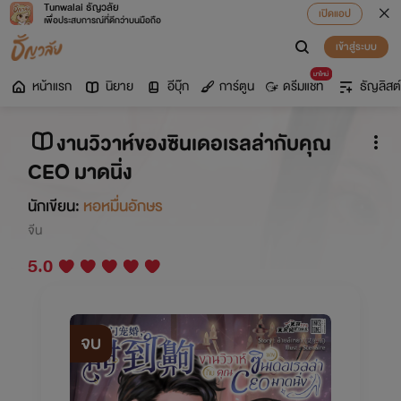
Tunwalai ธัญวลัย
เปิดแอป
เพื่อประสบการณ์ที่ดีกว่าบนมือถือ
เข้าสู่ระบบ
มาใหม่
หน้าแรก
นิยาย
อีบุ๊ก
การ์ตูน
ดรีมแชท
ธัญลิสต์
งานวิวาห์ของซินเดอเรลล่ากับคุณ
CEO มาดนิ่ง
นักเขียน:
หอหมื่นอักษร
จีน
5.0
จบ