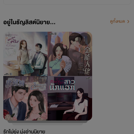
อยู่ในธัญลิสต์นิยาย...
ดูทั้งหมด
โปรเจกต์ "หอหมื่นอักษร" เป็นโปรเจกต์ที่ซื้อลิขสิทธิ์นิยายออนไลน์มาอย่างถูกต้อง
เผยแพร่อย่างเป็นทางการโดย OokbeeU และ China Literature
เจ้าของลิขสิทธิ์ต้นฉบับ China Literature
รักไม่ยุ่ง มุ่งอ่านนิยาย