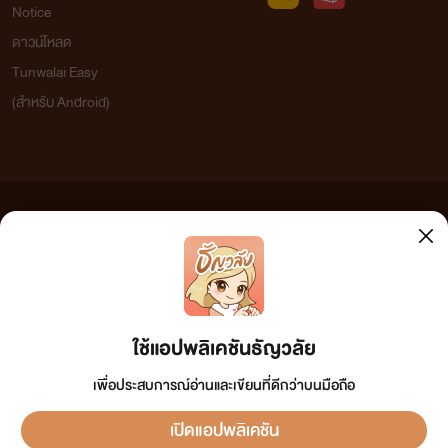
Notice
ดาวน์โหลด
Tunwalai Easy
(สำหรับ Android)
ข้อความที่ท่านได้อ่านจากเว็บไซต์นี้เกิดจากการเขียนโดยสาธารณชนและเผยแพร่โดยอัตโนมัติ ผู้ดูแล
เว็บไซต์แห่งนี้ไม่ได้เห็นด้วยและไม่ขอรับผิดชอบต่อข้อความใดๆ ทั้งสิ้น ดังนั้นผู้อ่านทุกท่านโปรดใช้
วิจารณญาณในการกลั่นกรองด้วยตนเอง และหากท่านพบข้อความใดๆ ที่ขัดต่อกฎหมายและศีลธรรม
กรุณาแจ้งมาที่ tunwalai@ookbee.com เพื่อทีมงานจะได้ดำเนินการในทันที ทั้งนี้ ทางเว็บไซต์ขอสงวน
ลิขสิทธิ์ตามพระราชบัญญัติลิขสิทธิ์ (ฉบับเพิ่มเติม) พ.ศ.2558
ใช้แอปพลิเคชันธัญวลัย
เพื่อประสบการณ์อ่านและเขียนที่ดีกว่าบนมือถือ
เปิดแอปพลิเคชัน