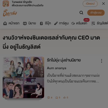
Tunwalai ธัญวลัย
เปิดแอป
เพื่อประสบการณ์ที่ดีกว่าบนมือถือ
เข้าสู่ระบบ
มาใหม่
หน้าแรก
นิยาย
อีบุ๊ก
การ์ตูน
ดรีมแชท
ธัญลิสต์
งานวิวาห์ของซินเดอเรลล่ากับคุณ CEO มาด
นิ่ง อยู่ในธัญลิสต์
รักไม่ยุ่ง มุ่งอ่านนิยาย
Aum ananya
เป็นนิยายที่อ่านแล้วชอบมากๆอยากแบ่ง
ปันให้ทุกคน(เป็นนิยายแปลจีนจากหอห
มื่นอักษร)
4
3
0