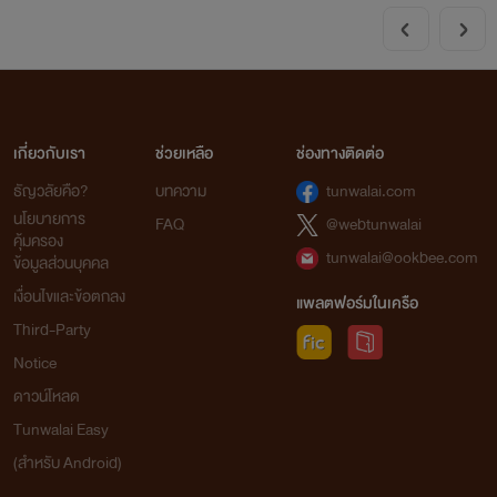
เกี่ยวกับเรา
ช่วยเหลือ
ช่องทางติดต่อ
ธัญวลัยคือ?
บทความ
tunwalai.com
นโยบายการ
FAQ
@webtunwalai
คุ้มครอง
tunwalai@ookbee.com
ข้อมูลส่วนบุคคล
เงื่อนไขและข้อตกลง
แพลตฟอร์มในเครือ
Third-Party
Notice
ดาวน์โหลด
Tunwalai Easy
(สำหรับ Android)