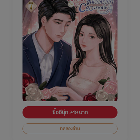
ซื้ออีบุ๊ก 249 บาท
ทดลองอ่าน