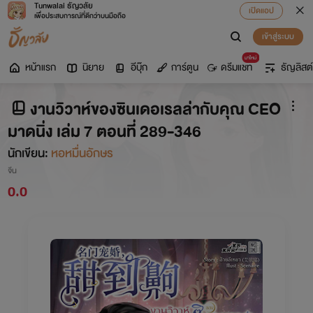
Tunwalai ธัญวลัย
เปิดแอป
เพื่อประสบการณ์ที่ดีกว่าบนมือถือ
เข้าสู่ระบบ
มาใหม่
หน้าแรก
นิยาย
อีบุ๊ก
การ์ตูน
ดรีมแชท
ธัญลิสต์
งานวิวาห์ของซินเดอเรลล่ากับคุณ CEO
มาดนิ่ง เล่ม 7 ตอนที่ 289-346
นักเขียน:
หอหมื่นอักษร
จีน
0.0