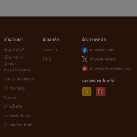
จากใจเก๋อเก๋อ
นิยายทุกเรื่องที่อยู่ในโปรเจกต์หอหมื่นอักษรเราเป็นนิยายที่เก๋อเก๋อพยายามพิถีพิถันคัดเลือก
เกี่ยวกับเรา
ช่วยเหลือ
ช่องทางติดต่อ
มาอย่างเต็มความสามารถโดยผ่านการเรียบเรียงและกลั่นกรองด้วยความตั้งใจของเหล่านักแปล เพื่อ
ธัญวลัยคือ?
บทความ
tunwalai.com
ให้นายท่านได้รับความเพลิดเพลินอย่างถึงที่สุด
นโยบายการ
FAQ
@webtunwalai
เก๋อเก๋อหวังเป็นอย่างยิ่งว่านิยายของเราจะเติมเต็มความปรารถนาของนายท่านทุกๆ คนได้
คุ้มครอง
อย่างพึงพอใจ และเชื่อมั่นว่านายท่านจะสนับสนุนนิยายของเราอย่างถูกลิขสิทธิ์ เพื่อเป็นกำลังใจใน
tunwalai@ookbee.com
ข้อมูลส่วนบุคคล
การคัดสรรนิยายเรื่องอื่นๆ ของเราต่อไปในอนาคต
เงื่อนไขและข้อตกลง
แพลตฟอร์มในเครือ
ถ้าหากนายท่านพบเห็นนิยายของหอหมื่นอักษรถูกนำไปเผยแพร่อย่างผิดลิขสิทธิ์ที่ใด
Third-Party
สามารถเข้ามาแจ้งกับเราได้ในทุกช่องทางการติดต่อ
Notice
ดาวน์โหลด
ท้ายที่สุดนี้เก๋อเก๋อขอขอบพระคุณแรงสนับสนุนของนายท่านทุกคนจากนี้และต่อไปในอนาคต
Tunwalai Easy
ด้วยเจ้าค่ะ
(สำหรับ Android)