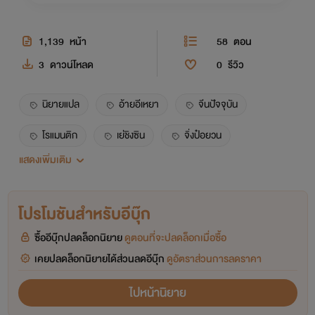
1,139
หน้า
58
ตอน
3
ดาวน์โหลด
0
รีวิว
นิยายแปล
อ้ายอีเหยา
จีนปัจจุบัน
โรแมนติก
เย่ชิงซิน
จิ่งป๋อยวน
แสดงเพิ่มเติม
ดราม่า
โปรโมชันสำหรับอีบุ๊ก
ซื้ออีบุ๊กปลดล็อกนิยาย
ดูตอนที่จะปลดล็อกเมื่อซื้อ
เคยปลดล็อกนิยายได้ส่วนลดอีบุ๊ก
ดูอัตราส่วนการลดราคา
ไปหน้านิยาย