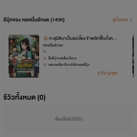
อีบุ๊กของ หอหมื่นอักษร (1496)
ดูทั้งหมด
ทะลุมิติมาเป็นแม่เลี้ยง ข้าพลิกฟื้นทั้งคร
หอหมื่นอักษร
อบครัว เล่ม 15 (จบ+ตอนพิเศษ)
จีน
ซื้ออีบุ๊กปลดล็อกนิยาย
เคยปลดล็อกนิยายได้ส่วนลดอีบุ๊ก
179 บาท
โปรเจกต์ "หอหมื่นอักษร" เป็นโปรเจกต์ที่ซื้อลิขสิทธิ์นิยายออนไลน์มาอย่างถูกต้อง
รีวิวทั้งหมด (0)
เผยแพร่อย่างเป็นทางการโดย OokbeeU และ China Literature
เรื่องนี้ยังไม่มีรีวิว
เจ้าของลิขสิทธิ์ต้นฉบับ China Literature