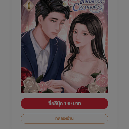
ซื้ออีบุ๊ก 199 บาท
ทดลองอ่าน