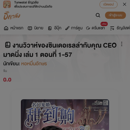
Tunwalai ธัญวลัย
เปิดแอป
เพื่อประสบการณ์ที่ดีกว่าบนมือถือ
เข้าสู่ระบบ
มาใหม่
หน้าแรก
นิยาย
อีบุ๊ก
การ์ตูน
ดรีมแชท
ธัญลิสต์
งานวิวาห์ของซินเดอเรลล่ากับคุณ CEO
มาดนิ่ง เล่ม 1 ตอนที่ 1-57
นักเขียน:
หอหมื่นอักษร
จีน
0.0