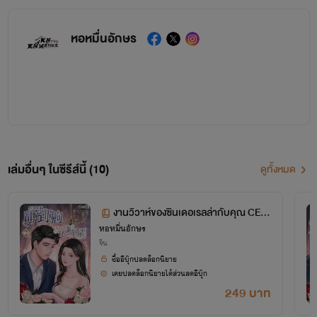
หอหมื่นอักษร
เล่มอื่นๆ ในซีรีส์นี้ (10)
ดูทั้งหมด
งานวิวาห์ของซินเดอเรลล่ากับคุณ CEO
หอหมื่นอักษร
มาดนิ่ง เล่ม 2 ตอนที่ 58-94
จีน
ซื้ออีบุ๊กปลดล็อกนิยาย
เคยปลดล็อกนิยายได้ส่วนลดอีบุ๊ก
249 บาท