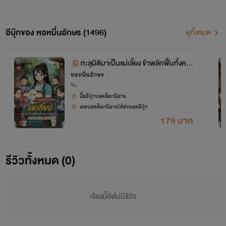
อีบุ๊กของ หอหมื่นอักษร (1496)
ดูทั้งหมด
ทะลุมิติมาเป็นแม่เลี้ยง ข้าพลิกฟื้นทั้งคร
หอหมื่นอักษร
อบครัว เล่ม 15 (จบ+ตอนพิเศษ)
จีน
ซื้ออีบุ๊กปลดล็อกนิยาย
เคยปลดล็อกนิยายได้ส่วนลดอีบุ๊ก
179 บาท
โปรเจกต์ "หอหมื่นอักษร" เป็นโปรเจกต์ที่ซื้อลิขสิทธิ์นิยายออนไลน์มาอย่างถูกต้อง
รีวิวทั้งหมด (0)
เผยแพร่อย่างเป็นทางการโดย OokbeeU และ China Literature
เรื่องนี้ยังไม่มีรีวิว
เจ้าของลิขสิทธิ์ต้นฉบับ China Literature