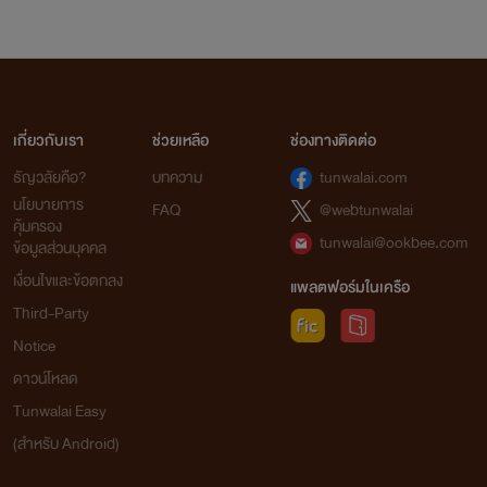
จากใจเก๋อเก๋อ
นิยายทุกเรื่องที่อยู่ในโปรเจกต์หอหมื่นอักษรเราเป็นนิยายที่เก๋อเก๋อพยายามพิถีพิถันคัดเลือก
เกี่ยวกับเรา
ช่วยเหลือ
ช่องทางติดต่อ
มาอย่างเต็มความสามารถโดยผ่านการเรียบเรียงและกลั่นกรองด้วยความตั้งใจของเหล่านักแปล เพื่อ
ธัญวลัยคือ?
บทความ
tunwalai.com
ให้นายท่านได้รับความเพลิดเพลินอย่างถึงที่สุด
นโยบายการ
FAQ
@webtunwalai
เก๋อเก๋อหวังเป็นอย่างยิ่งว่านิยายของเราจะเติมเต็มความปรารถนาของนายท่านทุกๆ คนได้
คุ้มครอง
อย่างพึงพอใจ และเชื่อมั่นว่านายท่านจะสนับสนุนนิยายของเราอย่างถูกลิขสิทธิ์ เพื่อเป็นกำลังใจใน
tunwalai@ookbee.com
ข้อมูลส่วนบุคคล
การคัดสรรนิยายเรื่องอื่นๆ ของเราต่อไปในอนาคต
เงื่อนไขและข้อตกลง
แพลตฟอร์มในเครือ
ถ้าหากนายท่านพบเห็นนิยายของหอหมื่นอักษรถูกนำไปเผยแพร่อย่างผิดลิขสิทธิ์ที่ใด
Third-Party
สามารถเข้ามาแจ้งกับเราได้ในทุกช่องทางการติดต่อ
Notice
ดาวน์โหลด
ท้ายที่สุดนี้เก๋อเก๋อขอขอบพระคุณแรงสนับสนุนของนายท่านทุกคนจากนี้และต่อไปในอนาคต
Tunwalai Easy
ด้วยเจ้าค่ะ
(สำหรับ Android)