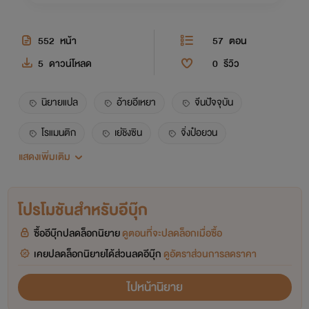
552
หน้า
57
ตอน
5
ดาวน์โหลด
0
รีวิว
นิยายแปล
อ้ายอีเหยา
จีนปัจจุบัน
โรแมนติก
เย่ชิงซิน
จิ่งป๋อยวน
แสดงเพิ่มเติม
ดราม่า
โปรโมชันสำหรับอีบุ๊ก
ซื้ออีบุ๊กปลดล็อกนิยาย
ดูตอนที่จะปลดล็อกเมื่อซื้อ
เคยปลดล็อกนิยายได้ส่วนลดอีบุ๊ก
ดูอัตราส่วนการลดราคา
ไปหน้านิยาย