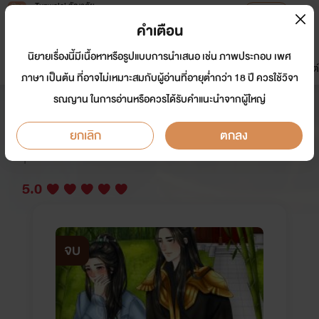
Tunwalai ธัญวลัย
เปิดแอป
เพื่อประสบการณ์ที่ดีกว่าบนมือถือ
คำเตือน
เข้าสู่ระบบ
นิยายเรื่องนี้มีเนื้อหาหรือรูปแบบการนำเสนอ เช่น ภาพประกอบ เพศ
มาใหม่
หน้าแรก
นิยาย
อีบุ๊ก
การ์ตูน
ดรีมแชท
ธัญลิสต์
ภาษา เป็นต้น ที่อาจไม่เหมาะสมกับผู้อ่านที่อายุต่ำกว่า 18 ปี ควรใช้วิจา
รณญาน ในการอ่านหรือควรได้รับคำแนะนำจากผู้ใหญ่
สี่หนิงเหอ อนุภรรยาท้ายเรือน
ยกเลิก
ตกลง
นักเขียน:
รัตน์วรา&ปูริดา&Bobby Pin
Y
5.0
จบ