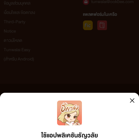
tunwalai@ookbee.com
ข้อมูลส่วนบุคคล
เงื่อนไขและข้อตกลง
แพลตฟอร์มในเครือ
Third-Party
Notice
ดาวน์โหลด
Tunwalai Easy
(สำหรับ Android)
ข้อความที่ท่านได้อ่านจากเว็บไซต์นี้เกิดจากการเขียนโดยสาธารณชนและเผยแพร่โดยอัตโนมัติ ผู้ดูแล
เว็บไซต์แห่งนี้ไม่ได้เห็นด้วยและไม่ขอรับผิดชอบต่อข้อความใดๆ ทั้งสิ้น ดังนั้นผู้อ่านทุกท่านโปรดใช้
วิจารณญาณในการกลั่นกรองด้วยตนเอง และหากท่านพบข้อความใดๆ ที่ขัดต่อกฎหมายและศีลธรรม
กรุณาแจ้งมาที่ tunwalai@ookbee.com เพื่อทีมงานจะได้ดำเนินการในทันที ทั้งนี้ ทางเว็บไซต์ขอสงวน
ลิขสิทธิ์ตามพระราชบัญญัติลิขสิทธิ์ (ฉบับเพิ่มเติม) พ.ศ.2558
ใช้แอปพลิเคชันธัญวลัย