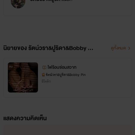
รัตน์วรา&ปูริดา&Bobby Pin
นิยายของ รัตน์วรา&ปูริดา&Bobby Pin
ดูทั้งหมด
ไฟร้อนซ่อนสวาท
จบ
รัตน์วรา&ปูริดา&Bobby Pin
อีโรติก
แสดงความคิดเห็น