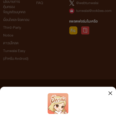
นโยบายการ
FAQ
@webtunwalai
คุ้มครอง
tunwalai@ookbee.com
ข้อมูลส่วนบุคคล
เงื่อนไขและข้อตกลง
แพลตฟอร์มในเครือ
Third-Party
Notice
ดาวน์โหลด
Tunwalai Easy
(สำหรับ Android)
ข้อความที่ท่านได้อ่านจากเว็บไซต์นี้เกิดจากการเขียนโดยสาธารณชนและเผยแพร่โดยอัตโนมัติ ผู้ดูแล
เว็บไซต์แห่งนี้ไม่ได้เห็นด้วยและไม่ขอรับผิดชอบต่อข้อความใดๆ ทั้งสิ้น ดังนั้นผู้อ่านทุกท่านโปรดใช้
วิจารณญาณในการกลั่นกรองด้วยตนเอง และหากท่านพบข้อความใดๆ ที่ขัดต่อกฎหมายและศีลธรรม
กรุณาแจ้งมาที่ tunwalai@ookbee.com เพื่อทีมงานจะได้ดำเนินการในทันที ทั้งนี้ ทางเว็บไซต์ขอสงวน
ลิขสิทธิ์ตามพระราชบัญญัติลิขสิทธิ์ (ฉบับเพิ่มเติม) พ.ศ.2558