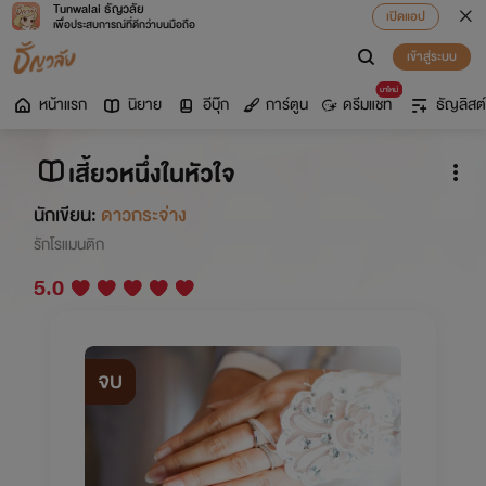
Tunwalai ธัญวลัย
เปิดแอป
เพื่อประสบการณ์ที่ดีกว่าบนมือถือ
เข้าสู่ระบบ
มาใหม่
หน้าแรก
นิยาย
อีบุ๊ก
การ์ตูน
ดรีมแชท
ธัญลิสต์
เสี้ยวหนึ่งในหัวใจ
นักเขียน:
ดาวกระจ่าง
รักโรแมนติก
5.0
จบ