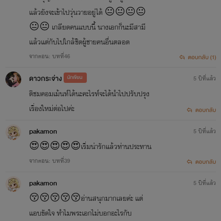
แล้วยังจะเข้าไปวุ่นวายอยู่ได้ 😐😐😐😐
😐😐 เกลียดคนแบบนี้ นางเอกก็นะมีสามี
แล้วแต่กับไปใกล้ชิดผู้ชายคนอื่นตลอด
จากตอน: บทที่46
ตอบกลับ (1)
ดาวกระจ่าง
นักเขียน
5 ปีที่แล้ว
ติชมคอมเม้นท์ได้นะคะไรท์จะได้นำไปปรับปรุง
เรื่องใหม่ต่อไปค่ะ
ตอบกลับ
pakamon
5 ปีที่แล้ว
😍😍😍😍😍เริ่มน่ารักแล้วท่านประทาน
จากตอน: บทที่39
ตอบกลับ
pakamon
5 ปีที่แล้ว
😚😚😚😚😚อ่านสนุกมากเลยค่ะ แต่
แอบขัดใจ ทำไมพระเอกไม่บอกอะไรกับ