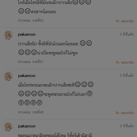
ไรท์เมื่อไหร่อิพี่มันจะเลิกปากแข็ง😑😑😑
😑😑สงสารน้องเอย
จากตอน: บทที่53
ตอบกลับ
pakamon
5 ปีที่แล้ว
ปากแข็งนัก ทิ้งอิพี่มันไปเลยน้องเอย 😑😑
😑😑😑น่าเบื่อจะพูดอะไรก็ไม่พูด
จากตอน: บทที่51
ตอบกลับ
pakamon
5 ปีที่แล้ว
เมื่อไหร่พระเอกตะเลิกปากแข็งซะที😑😑😑
😑😑😑😑จะพูดจะบอกอะไรก็ไม่บอก🤨
🤨🤨🤨🤨
จากตอน: บทที่49
ตอบกลับ
pakamon
5 ปีที่แล้ว
ขออนุญาตเกลียดหมอได้ไหม รู้ทั้งรู้เค้ามีสามี