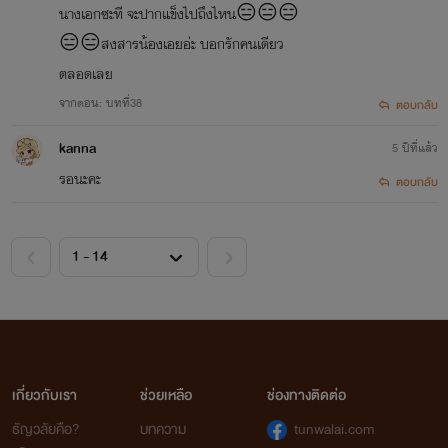
นางเอกซะที จะปากแข็งไปถึงไหน😑😑😑
😑😑สงสารน้องเอยอ่ะ บอกรักคนเดียว
ตลอดเลย
จากตอน: บทที่38
ตอบกลับ
kanna
5 ปีที่แล้ว
รอนะคะ
ตอบกลับ
เกี่ยวกับเรา
ช่วยเหลือ
ช่องทางติดต่อ
ธัญวลัยคือ?
บทความ
tunwalai.com