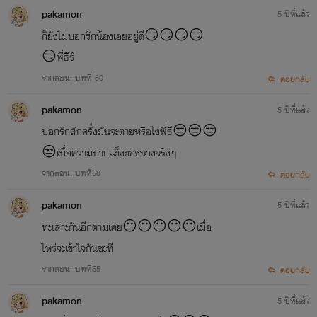
pakamon
5 ปีที่แล้ว
ก็ยังไม่บอกรักน้องเอยอยู่ดี😏😏😏😏
😏พี่ธีร์
จากตอน: บทที่ 60
ตอบกลับ
pakamon
5 ปีที่แล้ว
บอกรักสักครั้งมันจะตายหรือไงพี่ธี😒😒😒
😒เบื่อความปากแข็งของนางจริงๆ
จากตอน: บทที่58
ตอบกลับ
pakamon
5 ปีที่แล้ว
ทะเลาะกันอีกตามเคย😶😶😶😶😶เมื่อ
ไหร่จะเข้าใจกันซะที
จากตอน: บทที่55
ตอบกลับ
pakamon
5 ปีที่แล้ว