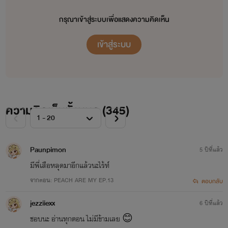
แก้ตัวใหม่
กรุณาเข้าสู่ระบบเพื่อแสดงความคิดเห็น
เข้าสู่ระบบ
ความคิดเห็นทั้งหมด (
345
)
ไรท์ชอบแนวหวานนะ ไม่เน้น
Paunpimon
5 ปีที่แล้ว
สายดราม่าใครชอบแนว
มีพี่เสือหลุดมาอีกแล้วนะไร้ท์
จากตอน: ​PEACH ARE MY EP.13​
ตอบกลับ
เดียวกันอย่าลืมเข้ามาอ่านน้า
jezziiexx
6 ปีที่แล้ว
ชอบนะ อ่านทุกตอน ไม่มีข้ามเลย 😊