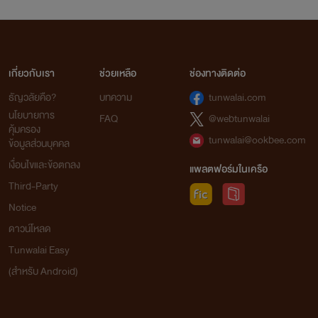
เกี่ยวกับเรา
ช่วยเหลือ
ช่องทางติดต่อ
ธัญวลัยคือ?
บทความ
tunwalai.com
นโยบายการ
FAQ
@webtunwalai
คุ้มครอง
tunwalai@ookbee.com
ข้อมูลส่วนบุคคล
เงื่อนไขและข้อตกลง
แพลตฟอร์มในเครือ
Third-Party
Notice
ดาวน์โหลด
Tunwalai Easy
(สำหรับ Android)