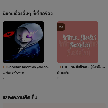
มา
นิยายเรื่องอื่นๆ ที่เกี่ยวข้อง
จบ
ไรท์แต่งนิยายเป็นครั้งที่สอง
undertale fanfiction yaoi one-
THE END รักป๊านะ...รู้ยังครับ (ร
short
อรีไรท์)
นกน้อยมาบินทำรัง
น้องนมข้น
Y
Y
แต่ครั้งแรกนั้นแต่งตอนยัง
แสดงความคิดเห็น
กะโหลกะหลาครั้งนี้เลยจะมา