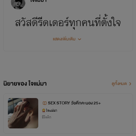
ใจแม่มา
สวัสดีรีดเดอร์ทุกคนที่ตั้งใจ
แสดงเพิ่มเติม
เข้ามาอ่านและหลงตัวเข้ามา
อ่านนิยายของไรท์ อิอิ
นิยายของ ใจแม่มา
ดูทั้งหมด
SEX STORY วัยคึกคะนอง 25+
ใจแม่มา
อีโรติก
ไรท์มีนามปากากว่า :
ใจแม่