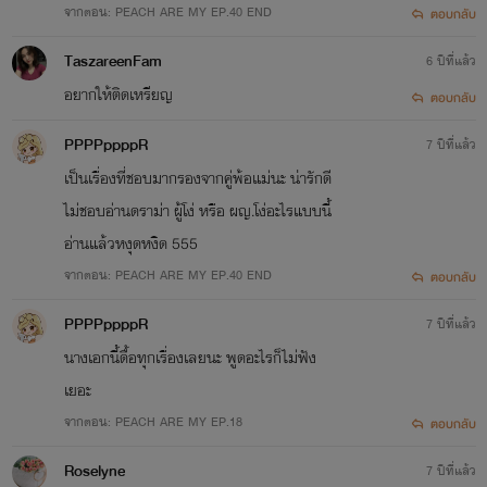
จากตอน: PEACH ARE MY EP.40 END
ตอบกลับ
TaszareenFam
6 ปีที่แล้ว
อยากให้ติดเหรียญ
ตอบกลับ
PPPPppppR
7 ปีที่แล้ว
มาเป็นกำลังใจให้ไรท์ตัวน้อย
เป็นเรื่องที่ชอบมากรองจากคู่พ้อแม่นะ น่ารักดี
ไม่ชอบอ่านดราม่า ผู้โง่ หรือ ผญ.โง่อะไรแบบนี้
อ่านแล้วหงุดหงิด 555
ๆ คนนี้ด้วยนะคะ
จากตอน: PEACH ARE MY EP.40 END
ตอบกลับ
PPPPppppR
7 ปีที่แล้ว
นางเอกนี้ดื้อทุกเรื่องเลยนะ พูดอะไรก็ไม่ฟัง
เยอะ
จากตอน: PEACH ARE MY EP.18
ตอบกลับ
Roselyne
7 ปีที่แล้ว