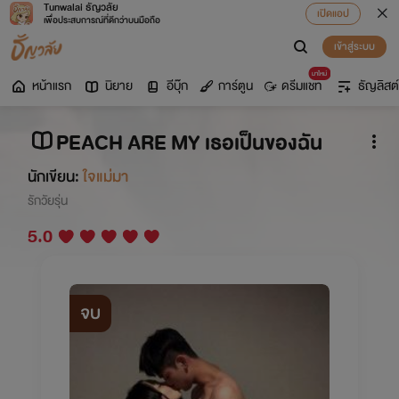
Tunwalai ธัญวลัย
เปิดแอป
เพื่อประสบการณ์ที่ดีกว่าบนมือถือ
เข้าสู่ระบบ
มาใหม่
หน้าแรก
นิยาย
อีบุ๊ก
การ์ตูน
ดรีมแชท
ธัญลิสต์
PEACH ARE MY เธอเป็นของฉัน
นักเขียน:
ใจแม่มา
รักวัยรุ่น
5.0
จบ