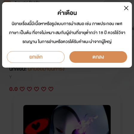
Tunwalai ธัญวลัย
เปิดแอป
เพื่อประสบการณ์ที่ดีกว่าบนมือถือ
คำเตือน
เข้าสู่ระบบ
นิยายเรื่องนี้มีเนื้อหาหรือรูปแบบการนำเสนอ เช่น ภาพประกอบ เพศ
มาใหม่
หน้าแรก
นิยาย
อีบุ๊ก
การ์ตูน
ดรีมแชท
ธัญลิสต์
ภาษา เป็นต้น ที่อาจไม่เหมาะสมกับผู้อ่านที่อายุต่ำกว่า 18 ปี ควรใช้วิจา
รณญาน ในการอ่านหรือควรได้รับคำแนะนำจากผู้ใหญ่
undertale fanfiction yaoi one-
short
ยกเลิก
ตกลง
นักเขียน:
นกน้อยมาบินทำรัง
Y
0.0