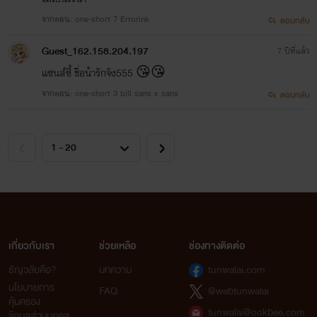
จากตอน: one-short 7 Errorink
ตอบกลับ
Guest_162.158.204.197
7 ปีที่แล้ว
แซนส์ซี้ ชื่อน้ารักจัง555 😘😘
จากตอน: one-short 3 bill sans x sans
ตอบกลับ
เกี่ยวกับเรา
ช่วยเหลือ
ช่องทางติดต่อ
ธัญวลัยคือ?
บทความ
tunwalai.com
นโยบายการ
FAQ
@webtunwalai
คุ้มครอง
tunwalai@ookbee.com
ข้อมูลส่วนบุคคล