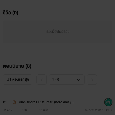
*โปรดทำตามนี้naja*
รีวิว (0)
1.ไม่ชอบวายกดปิด
2.อย่าเม้นดราม่าถ้าไม่ใช่พวกชอบวาย
เรื่องนี้ยังไม่มีรีวิว
3.ไม่ใช่สาววายหรือหนุ่มวายหลีกทางด่วน
4.พื้นที่นี้ขอสงวนแก่ผู้รักวายนะจ๊ะ
ตอนนิยาย (
8
)
*เตือนแล้วนะ*
*ไม่ทำตามเอ็งตาย*
ตอนแรกสุด
#1
one-short 1 Pj x Fresh (nerd and joc
k)
4.1k
6
16 หน้า
05 ก.พ. 2561 13:27 น.