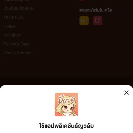
เงื่อนไขและข้อตกลง
แพลตฟอร์มในเครือ
Third-Party
Notice
ดาวน์โหลด
Tunwalai Easy
(สำหรับ Android)
ข้อความที่ท่านได้อ่านจากเว็บไซต์นี้เกิดจากการเขียนโดยสาธารณชนและเผยแพร่โดยอัตโนมัติ ผู้ดูแล
เว็บไซต์แห่งนี้ไม่ได้เห็นด้วยและไม่ขอรับผิดชอบต่อข้อความใดๆ ทั้งสิ้น ดังนั้นผู้อ่านทุกท่านโปรดใช้
วิจารณญาณในการกลั่นกรองด้วยตนเอง และหากท่านพบข้อความใดๆ ที่ขัดต่อกฎหมายและศีลธรรม
กรุณาแจ้งมาที่ tunwalai@ookbee.com เพื่อทีมงานจะได้ดำเนินการในทันที ทั้งนี้ ทางเว็บไซต์ขอสงวน
ลิขสิทธิ์ตามพระราชบัญญัติลิขสิทธิ์ (ฉบับเพิ่มเติม) พ.ศ.2558
ใช้แอปพลิเคชันธัญวลัย