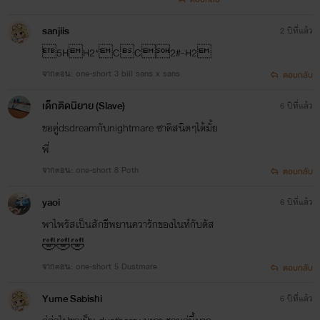
sanjiis
2 ปีที่แล้ว
5HH2*CC2#-H2
จากตอน: one-short 3 bill sans x sans
ตอบกลับ
เด็กติดนิยาย (Slave)
6 ปีที่แล้ว
ขอคู่dsdreamกับnightmare ซาดิสนิดๆได้มั้ย
พี่
จากตอน: one-short 8 Poth
ตอบกลับ
yaoi
6 ปีที่แล้ว
พาไพรัสเป็นสักขีพยานควารักของไนท์กับดัส
🤣🤣🤣
จากตอน: one-short 5 Dustmare
ตอบกลับ
Yume Sabishi
6 ปีที่แล้ว