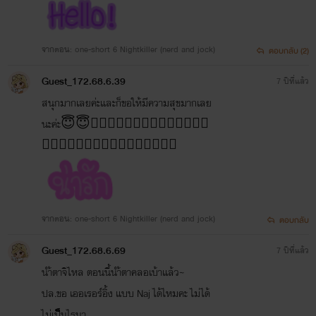
จากตอน: one-short 6 Nightkiller (nerd and jock)
ตอบกลับ (2)
Guest_172.68.6.39
7 ปีที่แล้ว
สนุกมากเลยค่ะและก็ขอให้มีความสุขมากเลย
นะค่ะ😇😇👍🏻👍🏻👍🏻👍🏻👍🏻👍🏻👍🏻
👍🏻👍🏻👍🏻👍🏻👍🏻👍🏻👍🏻👍🏻
จากตอน: one-short 6 Nightkiller (nerd and jock)
ตอบกลับ
Guest_172.68.6.69
7 ปีที่แล้ว
นำ้ตาจิไหล ตอนนี้นำ้ตาคลอเบ้าแล้ว~
ปล.ขอ เออเรอร์อิ้ง แบบ Naj ได้ไหมคะ ไม่ได้
ไม่เป็็็็็็็็นไรนา