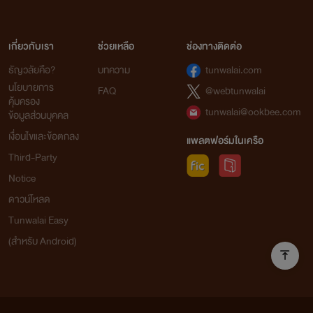
ไรท์ชอบแนวหวานนะ ไม่เน้น
เกี่ยวกับเรา
ช่วยเหลือ
ช่องทางติดต่อ
สายดราม่าใครชอบแนว
ธัญวลัยคือ?
บทความ
tunwalai.com
นโยบายการ
FAQ
@webtunwalai
คุ้มครอง
เดียวกันอย่าลืมเข้ามาอ่านน้า
tunwalai@ookbee.com
ข้อมูลส่วนบุคคล
เงื่อนไขและข้อตกลง
แพลตฟอร์มในเครือ
Third-Party
Notice
ดาวน์โหลด
Tunwalai Easy
(สำหรับ Android)
มาเป็นกำลังใจให้ไรท์ตัวน้อย