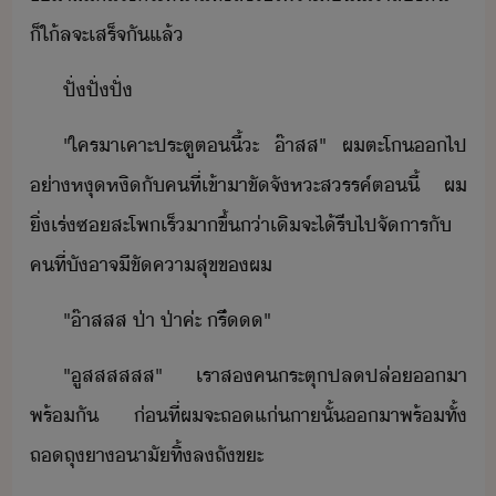
็ใ​้ล​จะ​เสร็จ​ั​แล้
ปั​่ปั​่ปั​่
"​ใคร​า​เคาะ​ประตู​ตี้​ะ​ ​๊า​สส​"​ ​ผ​ตะโ​​ไป​
่า​หุหิ​ั​คที​่​เข้าา​ขัจัหะ​สรรค์​ตี้​ ​ผ​
ิ่​เร่​ซ​สะโพ​เร็​าขึ้​่า​เิ​จะ​ไ้​รี​ไป​จัาร​ั​
คที​่​ัาจ​ี​ขั​คาสุข​ข​ผ
"​๊า​สสส​ ​ป่า​ ​ป่า​ค่ะ​ ​รี​ํ​"
"​ู​สสส​สสส​"​ ​เรา​ส​ค​ระตุ​ปลปล่​า​
พร้ั​ ​่ที่​ผ​จะ​ถ​แ่​า​ั้​า​พร้ทั้​
ถ​ถุาาั​ทิ้​ล​ถัขะ