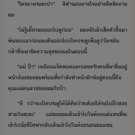
"​ใคร​า​หร​คะ​ป่า​"​ ​ลิ​ซ่า​หาใจ​่า​ติขั​ถา​
ผ
"​ไ่รู้​เี๋​ผ​​ไปู​่​"​ ​ผ​หิ​ผ้าเช็ตั​ขึ้​า​
พ้​รเ​่​จะ​เิ​​ไป​เปิ​ประตู​เพื่​ู​่า​ใคร​ั​
ล้า​ที่จะ​า​ขั​คาสุข​ข​ผ​ใ​ตี้
"​แ่​ ป​๊า​"​ ​เหื​แจ​๊ต​พต​แต​เล​ครั​คที​่​าิ​่​ู​่​
ห้า​ห้​ข​ผ​พร้ทั้​ำลั​ทำ​ห้า​ัษ์​ู่​ตี้​คื​
คุณแ่​คส​ข​ผ​ัป​๊า
"​หึ​ ​่า​จะ​เปิ​ประตู​ให้​ไ้คิ​่า​จะ​ต้​ให้​ร​ไป​ี​ส​
สา​ั​ซะ​ละ​"​ ​แ่​ข​ผ​เิ​เข้าไป​ใ​ห้​แต่​แทที่จะ​
เข้าไป​ั่​ที่​โซฟา​ลั​เิ​เข้าไป​ใ​ห้​ผ​แท