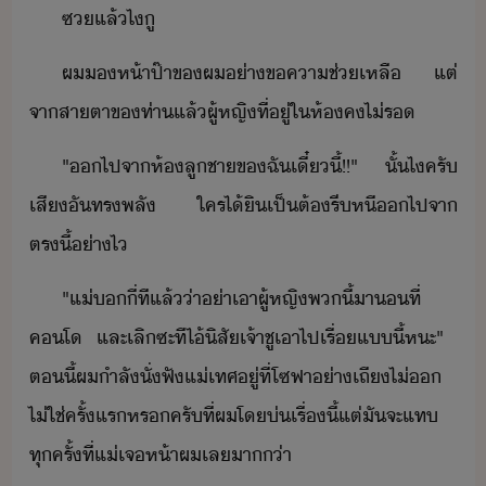
ซ​แล้​ไ​ู
ผ​ห้าป​๊า​ข​ผ​่า​ขคาช่เหลื​ ​แต่​
จา​สาตา​ข​ท่า​แล้​ผู้หญิ​ที่ู่​ใ​ห้​ค​ไ่ร
"​​ไป​จา​ห้​ลูชา​ข​ฉั​เี๋ี้​!​!​"​ ​ ​ั้​ไ​ครั​
เสี​ั​ทรพลั​ ​ใคร​ไ้ิ​เป็​ต้​รี​หี​​ไป​จา​
ตรี้​่า​ไ
"​แ่​​ี่​ที​แล้​่า​่า​เา​ผู้หญิ​พ​ี้​า​ที​่​
คโ​ ​และ​เลิ​ซะ​ที​ไ้​ิสั​เจ้า​ชู​เา​ไป​เรื่​แี้​หะ​"​ ​
ตี้​ผ​ำลั​ั่​ฟั​แ่​เทศ​ู่​ที่​โซฟา​่า​เถี​ไ่​​ ​
ไ่ใช่​ครั้แร​หร​ครั​ที่​ผ​โ​่​เรื่​ี้​แต่​ั​จะ​แท​
ทุครั้ที่​แ่​เจ​ห้า​ผ​เล​า่า