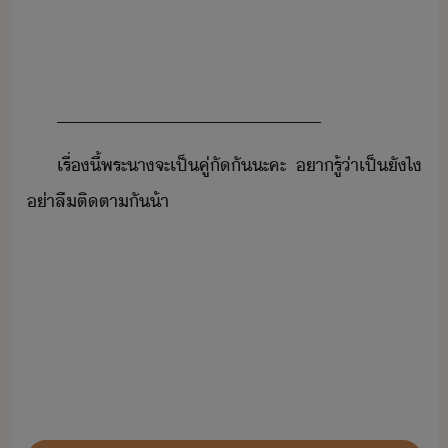
_________________________________
เรื่​ี้​พระา​จะ​เป็​คู่ั​ั​ะคะ​ ​ารู้​่า​เป็​ัไ​
่า​ลื​ติตา​ั​้า