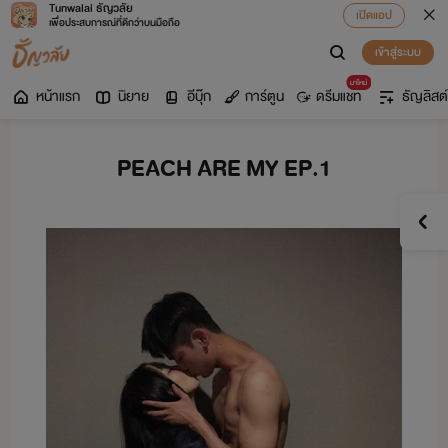
Tunwalai ธัญวลัย
เปิดแอป
เพื่อประสบการณ์ที่ดีกว่าบนมือถือ
เข้าสู่ระบบ
มาใหม่
หน้าแรก
นิยาย
อีบุ๊ก
การ์ตูน
ดรีมแชท
ธัญลิสต์
PEACH ARE MY EP.1