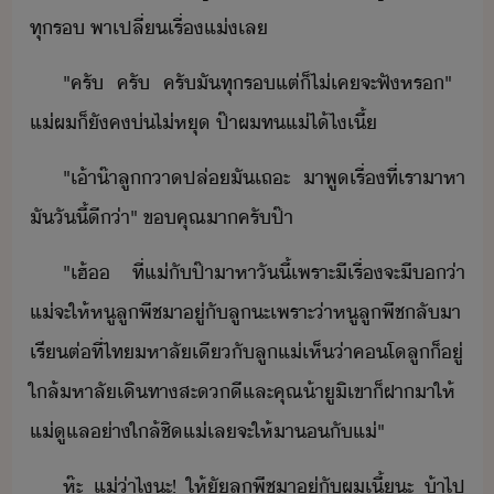
ทุ​ร​ ​พา​เปลี่​เรื่​แ่​เล
"​ครั​ ​ครั​ ​ครั​ั​ทุ​ร​แต่​็​ไ่เค​จะ​ฟั​หร​"​ ​
แ่​ผ​็​ัค​่​ไ่​หุ​ ป​๊า​ผ​ท​แ่​ไ้​ไ​เี​้
"​เ้า​๊า​ลูา​ปล่​ั​เถะ​ ​า​พู​เรื่​ที่​เรา​าหา​
ั​ัี้​ี่า​"​ ​ขคุณ​า​ครัป​๊า
"​เฮ้​ ​ที่​แ่​ัป​๊า​าหา​ัี้​เพราะ​ีเรื่​จะ​ี​​่า​
แ่​จะ​ให้​หู​ลู​พีช​า​ู่​ั​ลู​ะ​เพราะ่า​หู​ลู​พีช​ลัา​
เรีต่​ที่​ไท​หาลั​เี​ั​ลู​แ่​เห็​่า​คโ​ลู​็​ู่​
ใล้​หาลั​เิทา​สะ​ี​และ​คุณ​้า​ู​ิ​เขา​็​ฝา​า​ให้​
แ่​ูแล​่าใล้ชิ​แ่​เล​จะ​ให้​า​ั​แ่​"
ห​๊ะ​ ​แ่​่า​ไ​ะ​!​ ​ให้ั​ลู​พีช​า​ู่​ั​ผ​เี​้​ะ​ ​้า​ไป​