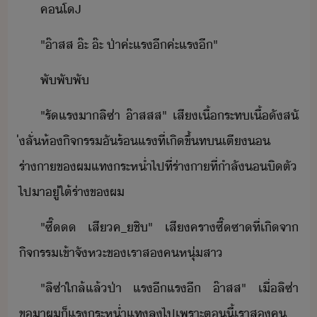
​​คโ​J
"​๊า​สส​ ​๊ะ​ ​๊ะ​ ​ป่า​ค่ะ​แร​ี​ค่ะ​แร​ี​"
พั​พั​พั
"​รั​แร​า​ลิ​ซ่า​ ​๊า​สสส​"​ ​เสี​เื้​ระท​เื้​ั​สั​
่​ลั่​ห้​ิจรร​ั​ร้แร​ที่เิ​ขึ้​ท​เตี​
ร่าา​ข​ผ​แท​ระห่ำ​ไป​ที่​ร่าา​ที่​ำลั​​ิ​ตั​
ไปา​ู่​ใต้​ร่า​ข​ผ
"​ซี๊​ ​เสีค​_​ชิ​"​ ​เสีครา​ซี๊​ซา​ที่เิ​จา​
ิจรรเข้าจัหะ​ข​เรา​ส​คหุ่สา
"​ลิ​ซ่า​ใล้​แล้​ป่า​ ​แร​ี​แร​ี​ ​๊า​สส​"​ ​เื่​ลิ​ซ่า​
ขา​ผ​็​แร​ระห่ำ​แท​ล​ไป​เพราะ​ตี้​เรา​ส​ค​