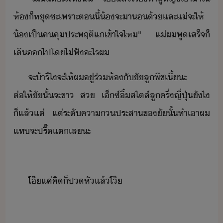
ห้​็​หุ​ซะ​เพราะ​ตี้​้​จะ​า​้​และ​แ่​จะ​ให้​
้​เป็​คคุ​ประพฤติ​แ​เข้าใจ​ไห​"​ ​แ่​ผ​พูเสร​็​จ​็​
เิ​​ไป​โ​ไ่​ฟั​ะไร​ผ
จะ​้า​รึ​ไ​จะ​ให้​ผ​ู่ร่​ห้​ัั​ลู​พีช​เี​้​ะ​ ​
ต่ให้ั​ั​้​จะ​ขา​ ​ส​ ​เ็ซ์​ิ​๋​สไตล์​ลูครึ่​ญี่ปุ่​ัไ​
็แล้แต่​ ​แต่​ระั​คา​​ประสา​ขั​ั​้​ทำเา​ผ​
แทจะ​ปรี๊แต​เล​ะ
โ๊​แค่​คิ​็​ปหั​แล้​โ​๊