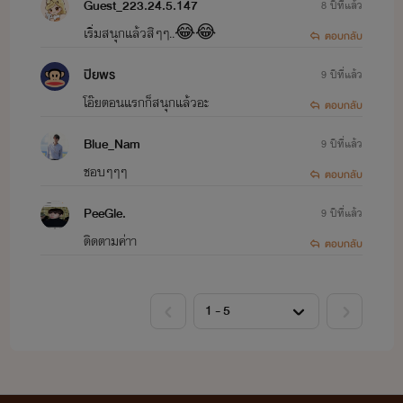
Guest_223.24.5.147
8 ปีที่แล้ว
ไรท์แต่งนิยายเป็นครั้งที่สอง
เริ่มสนุกแล้วสิๆๆ..😂😂
ตอบกลับ
ปิยพร
9 ปีที่แล้ว
แต่ครั้งแรกนั้นแต่งตอนยังกะ
โอ๊ยตอนแรกก็สนุกแล้วอะ
ตอบกลับ
Blue_Nam
9 ปีที่แล้ว
โหลกะหลาครั้งนี้เลยจะมา
ชอบๆๆๆ
ตอบกลับ
PeeGle.
9 ปีที่แล้ว
แก้ตัวใหม่
ติดตามค่าา
ตอบกลับ