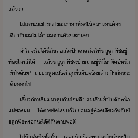
แล้​
"​ไ่เา​ะ​แ่​เรื่​ไร​ละ​เช่า​ี​ห้​ให้​สิา​​ห้​
เี​ั​ผ​ไ่ไ้​"​ ​ผ​คา​หัชฝา​เล
"​ทำไ​จะ​ไ่ไ้​ี้​ั​คโป​๊า​แ​แ่​จะ​ให้​หู​ลู​พีช​ู่​
ห้​ไห​็ไ้​ ​แล้​หู​ลู​พีช​จะ​้า​า​ู่​ที่​ี้​าทิต์​ห้า​
เข้าใจ​้​"​ ​แ่​ผ​พูเสร​็​จ​็​ลุขึ้​ื​พร้้ป​๊า​่​จะ​
เิ​​ไป
"​เี๋่​สิ​แ่​าคุ​ั​​่​สิ​"​ ​ผ​เิ​เข้าไป​ัห้า​
แ่​ข​ผ​ ​ให้​ตา​ัไ​ผ​็​ไ่​ู่​ห้​เีั​ัั​
ลู​พีช​หร​ะ​ไ้​ตี​ัตา​พ​ี
"​ไ่ี​แต่​ะไรทัั​้​ั้​ ​เ​แล้​เรื่​พา​ผู้หญิ​เข้าา​ใ​